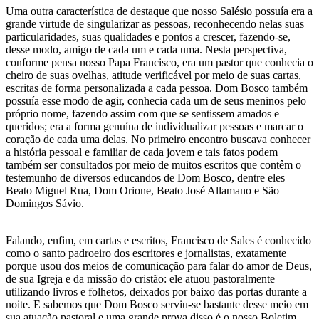
Uma outra característica de destaque que nosso Salésio possuía era a
grande virtude de singularizar as pessoas, reconhecendo nelas suas
particularidades, suas qualidades e pontos a crescer, fazendo-se,
desse modo, amigo de cada um e cada uma. Nesta perspectiva,
conforme pensa nosso Papa Francisco, era um pastor que conhecia o
cheiro de suas ovelhas, atitude verificável por meio de suas cartas,
escritas de forma personalizada a cada pessoa. Dom Bosco também
possuía esse modo de agir, conhecia cada um de seus meninos pelo
próprio nome, fazendo assim com que se sentissem amados e
queridos; era a forma genuína de individualizar pessoas e marcar o
coração de cada uma delas. No primeiro encontro buscava conhecer
a história pessoal e familiar de cada jovem e tais fatos podem
também ser consultados por meio de muitos escritos que contêm o
testemunho de diversos educandos de Dom Bosco, dentre eles
Beato Miguel Rua, Dom Orione, Beato José Allamano e São
Domingos Sávio.
Falando, enfim, em cartas e escritos, Francisco de Sales é conhecido
como o santo padroeiro dos escritores e jornalistas, exatamente
porque usou dos meios de comunicação para falar do amor de Deus,
de sua Igreja e da missão do cristão: ele atuou pastoralmente
utilizando livros e folhetos, deixados por baixo das portas durante a
noite. E sabemos que Dom Bosco serviu-se bastante desse meio em
sua atuação pastoral e uma grande prova disso é o nosso Boletim