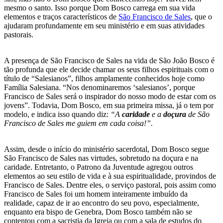
mesmo o santo. Isso porque Dom Bosco carrega em sua vida
elementos e traços característicos de
São Francisco de Sales
, que o
ajudaram profundamente em seu ministério e em suas atividades
pastorais.
A presença de São Francisco de Sales na vida de São João Bosco é
tão profunda que ele decide chamar os seus filhos espirituais com o
título de “Salesianos”, filhos amplamente conhecidos hoje como
Família Salesiana. “Nos denominaremos ‘salesianos’, porque
Francisco de Sales será o inspirador do nosso modo de estar com os
jovens”. Todavia, Dom Bosco, em sua primeira missa, já o tem por
modelo, e indica isso quando diz:
“A
caridade
e a
doçura
de São
Francisco de Sales me guiem em cada coisa!”.
Assim, desde o início do ministério sacerdotal, Dom Bosco segue
São Francisco de Sales nas virtudes, sobretudo na doçura e na
caridade. Entretanto, o Patrono da Juventude agregou outros
elementos ao seu estilo de vida e à sua espiritualidade, provindos de
Francisco de Sales. Dentre eles, o serviço pastoral, pois assim como
Francisco de Sales foi um homem inteiramente imbuído da
realidade, capaz de ir ao encontro do seu povo, especialmente,
enquanto era bispo de Genebra, Dom Bosco também não se
contentou com a sacristia da Igreja ou com a sala de estudos do