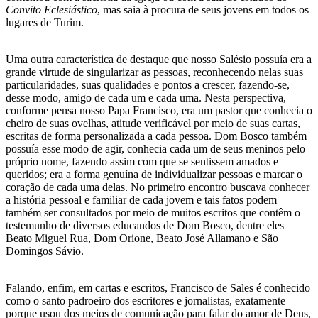
Convito Eclesiástico
, mas saia à procura de seus jovens em todos os
lugares de Turim.
Uma outra característica de destaque que nosso Salésio possuía era a
grande virtude de singularizar as pessoas, reconhecendo nelas suas
particularidades, suas qualidades e pontos a crescer, fazendo-se,
desse modo, amigo de cada um e cada uma. Nesta perspectiva,
conforme pensa nosso Papa Francisco, era um pastor que conhecia o
cheiro de suas ovelhas, atitude verificável por meio de suas cartas,
escritas de forma personalizada a cada pessoa. Dom Bosco também
possuía esse modo de agir, conhecia cada um de seus meninos pelo
próprio nome, fazendo assim com que se sentissem amados e
queridos; era a forma genuína de individualizar pessoas e marcar o
coração de cada uma delas. No primeiro encontro buscava conhecer
a história pessoal e familiar de cada jovem e tais fatos podem
também ser consultados por meio de muitos escritos que contêm o
testemunho de diversos educandos de Dom Bosco, dentre eles
Beato Miguel Rua, Dom Orione, Beato José Allamano e São
Domingos Sávio.
Falando, enfim, em cartas e escritos, Francisco de Sales é conhecido
como o santo padroeiro dos escritores e jornalistas, exatamente
porque usou dos meios de comunicação para falar do amor de Deus,