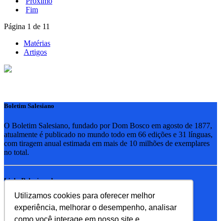
Próximo
Fim
Página 1 de 11
Matérias
Artigos
Boletim Salesiano
O Boletim Salesiano, fundado por Dom Bosco em agosto de 1877,
atualmente é publicado no mundo todo em 66 edições e 31 línguas,
com tiragem anual estimada em mais de 10 milhões de exemplares
no total.
Links Relacionados
Utilizamos cookies para oferecer melhor
RSB - Rede Salesiana Brasil
experiência, melhorar o desempenho, analisar
EDEBE - Editora
UPV - União pela Vida
como você interage em nosso site e