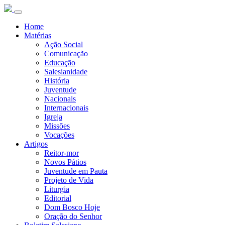
Home
Matérias
Ação Social
Comunicação
Educação
Salesianidade
História
Juventude
Nacionais
Internacionais
Igreja
Missões
Vocações
Artigos
Reitor-mor
Novos Pátios
Juventude em Pauta
Projeto de Vida
Liturgia
Editorial
Dom Bosco Hoje
Oração do Senhor