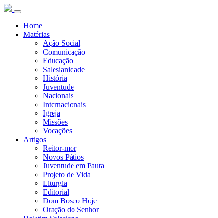
Home
Matérias
Ação Social
Comunicação
Educação
Salesianidade
História
Juventude
Nacionais
Internacionais
Igreja
Missões
Vocações
Artigos
Reitor-mor
Novos Pátios
Juventude em Pauta
Projeto de Vida
Liturgia
Editorial
Dom Bosco Hoje
Oração do Senhor