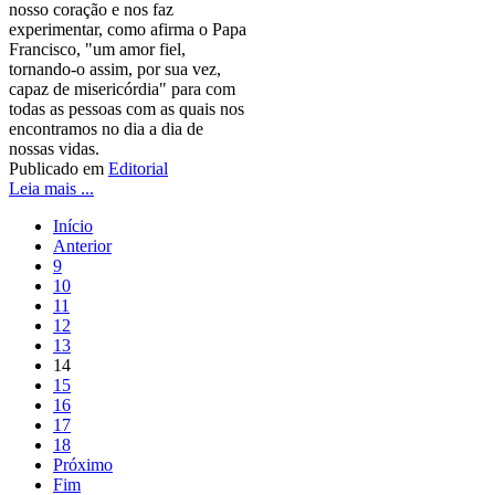
nosso coração e nos faz
experimentar, como afirma o Papa
Francisco, "um amor fiel,
tornando-o assim, por sua vez,
capaz de misericórdia" para com
todas as pessoas com as quais nos
encontramos no dia a dia de
nossas vidas.
Publicado em
Editorial
Leia mais ...
Início
Anterior
9
10
11
12
13
14
15
16
17
18
Próximo
Fim