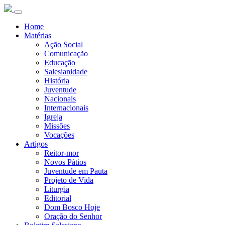
Home
Matérias
Ação Social
Comunicação
Educação
Salesianidade
História
Juventude
Nacionais
Internacionais
Igreja
Missões
Vocações
Artigos
Reitor-mor
Novos Pátios
Juventude em Pauta
Projeto de Vida
Liturgia
Editorial
Dom Bosco Hoje
Oração do Senhor