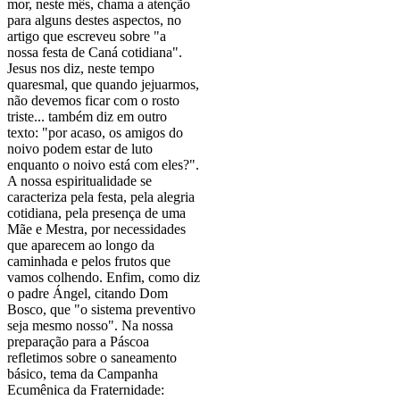
mor, neste mês, chama a atenção
para alguns destes aspectos, no
artigo que escreveu sobre "a
nossa festa de Caná cotidiana".
Jesus nos diz, neste tempo
quaresmal, que quando jejuarmos,
não devemos ficar com o rosto
triste... também diz em outro
texto: "por acaso, os amigos do
noivo podem estar de luto
enquanto o noivo está com eles?".
A nossa espiritualidade se
caracteriza pela festa, pela alegria
cotidiana, pela presença de uma
Mãe e Mestra, por necessidades
que aparecem ao longo da
caminhada e pelos frutos que
vamos colhendo. Enfim, como diz
o padre Ángel, citando Dom
Bosco, que "o sistema preventivo
seja mesmo nosso". Na nossa
preparação para a Páscoa
refletimos sobre o saneamento
básico, tema da Campanha
Ecumênica da Fraternidade: