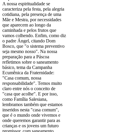
A nossa espiritualidade se
caracteriza pela festa, pela alegria
cotidiana, pela presença de uma
Mãe e Mestra, por necessidades
que aparecem ao longo da
caminhada e pelos frutos que
vamos colhendo. Enfim, como diz
o padre Ángel, citando Dom
Bosco, que "o sistema preventivo
seja mesmo nosso". Na nossa
preparação para a Páscoa
refletimos sobre o saneamento
básico, tema da Campanha
Ecumênica da Fraternidade:
"Casa comum, nossa
responsabilidade". Temos muito
claro entre nós o conceito de
"casa que acolhe". E por isso,
como Família Salesiana,
lembramos também que estamos
inseridos nesta "casa comum",
que é o mundo onde vivemos e
onde queremos garantir para as
crianças e os jovens um futuro
promissor, com saneamento