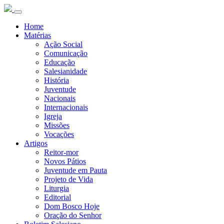
Home
Matérias
Ação Social
Comunicação
Educação
Salesianidade
História
Juventude
Nacionais
Internacionais
Igreja
Missões
Vocações
Artigos
Reitor-mor
Novos Pátios
Juventude em Pauta
Projeto de Vida
Liturgia
Editorial
Dom Bosco Hoje
Oração do Senhor