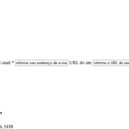
E-mail *
URL do site
”
lli, SDB