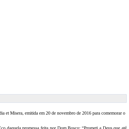
rdia et Misera, emitida em 20 de novembro de 2016 para comemorar o
Eco daquela promessa feita por Dom Bosco: “Prometi a Deus que até