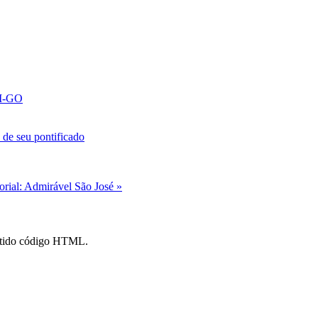
AM-GO
de seu pontificado
orial: Admirável São José »
mitido código HTML.