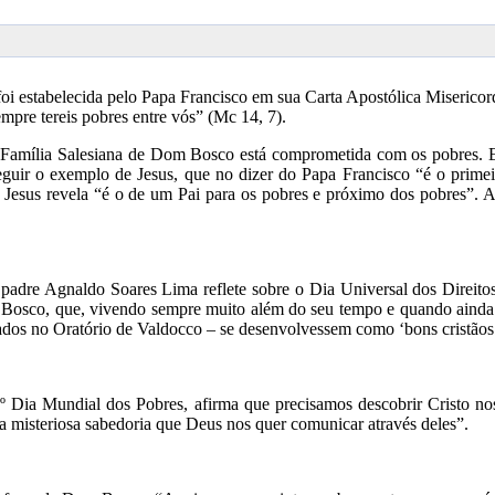
i estabelecida pelo Papa Francisco em sua Carta Apostólica Miserico
empre tereis pobres entre vós” (Mc 14, 7).
 Família Salesiana de Dom Bosco está comprometida com os pobres. 
guir o exemplo de Jesus, que no dizer do Papa Francisco “é o primeir
esus revela “é o de um Pai para os pobres e próximo dos pobres”. A
 padre Agnaldo Soares Lima reflete sobre o Dia Universal dos Direito
Bosco, que, vivendo sempre muito além do seu tempo e quando ainda n
cados no Oratório de Valdocco – se desenvolvessem como ‘bons cristãos
º Dia Mundial dos Pobres, afirma que precisamos descobrir Cristo nos
 a misteriosa sabedoria que Deus nos quer comunicar através deles”.