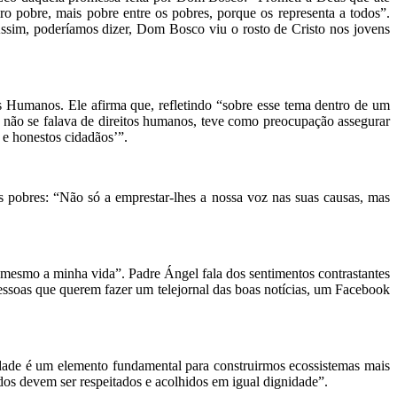
o pobre, mais pobre entre os pobres, porque os representa a todos”.
ssim, poderíamos dizer, Dom Bosco viu o rosto de Cristo nos jovens
s Humanos. Ele afirma que, refletindo “sobre esse tema dentro de um
ão se falava de direitos humanos, teve como preocupação assegurar
 e honestos cidadãos’”.
 pobres: “Não só a emprestar-lhes a nossa voz nas suas causas, mas
 mesmo a minha vida”. Padre Ángel fala dos sentimentos contrastantes
essoas que querem fazer um telejornal das boas notícias, um Facebook
dade é um elemento fundamental para construirmos ecossistemas mais
os devem ser respeitados e acolhidos em igual dignidade”.