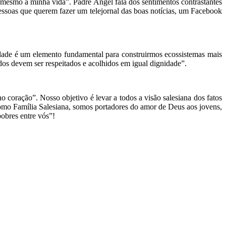
 mesmo a minha vida”. Padre Ángel fala dos sentimentos contrastantes
essoas que querem fazer um telejornal das boas notícias, um Facebook
dade é um elemento fundamental para construirmos ecossistemas mais
os devem ser respeitados e acolhidos em igual dignidade”.
o coração”. Nosso objetivo é levar a todos a visão salesiana dos fatos
omo Família Salesiana, somos portadores do amor de Deus aos jovens,
pobres entre vós”!