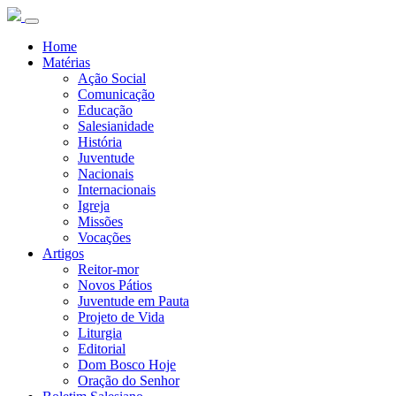
Home
Matérias
Ação Social
Comunicação
Educação
Salesianidade
História
Juventude
Nacionais
Internacionais
Igreja
Missões
Vocações
Artigos
Reitor-mor
Novos Pátios
Juventude em Pauta
Projeto de Vida
Liturgia
Editorial
Dom Bosco Hoje
Oração do Senhor