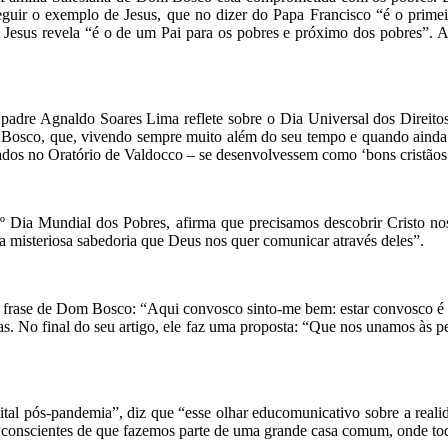
guir o exemplo de Jesus, que no dizer do Papa Francisco “é o primeir
esus revela “é o de um Pai para os pobres e próximo dos pobres”. A
 padre Agnaldo Soares Lima reflete sobre o Dia Universal dos Direito
Bosco, que, vivendo sempre muito além do seu tempo e quando ainda n
cados no Oratório de Valdocco – se desenvolvessem como ‘bons cristãos
º Dia Mundial dos Pobres, afirma que precisamos descobrir Cristo nos
 a misteriosa sabedoria que Deus nos quer comunicar através deles”.
 a frase de Dom Bosco: “Aqui convosco sinto-me bem: estar convosco é
s. No final do seu artigo, ele faz uma proposta: “Que nos unamos às p
al pós-pandemia”, diz que “esse olhar educomunicativo sobre a reali
s conscientes de que fazemos parte de uma grande casa comum, onde tod