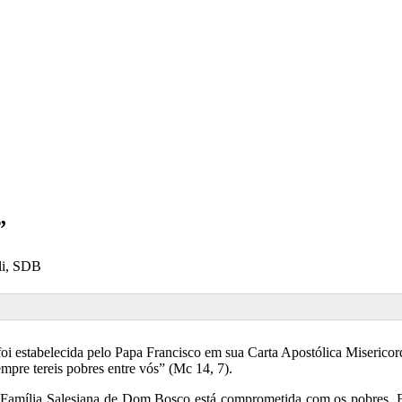
”
lli, SDB
i estabelecida pelo Papa Francisco em sua Carta Apostólica Miserico
empre tereis pobres entre vós” (Mc 14, 7).
 Família Salesiana de Dom Bosco está comprometida com os pobres. 