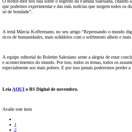
O Reitor-mor nos fala sobre o segredo da Família Salesiana, citando
que podemos experimentar e das más notícias que surgem todos os dia
só de bondade”.
A irmã Márcia Koffermann, no seu artigo “Repensando o mundo digit
ricos de humanidades, mais solidários com o sofrimento alheio e mai
A equipe editorial do Boletim Salesiano sente a alegria de estar conc
e acontecimentos do mundo. Por isso, todos os temas, todos os assu
especialmente aos mais pobres. E por isso jamais poderemos perder a 
Leia
AQUI
o BS Digital de novembro.
Avalie este item
1
2