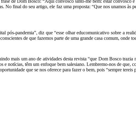
 a frase de Dom Bosco: “Aqui convosco sinto-me bem: estar convosco é
s. No final do seu artigo, ele faz uma proposta: “Que nos unamos às p
al pós-pandemia”, diz que “esse olhar educomunicativo sobre a reali
s conscientes de que fazemos parte de uma grande casa comum, onde tod
luindo mais um ano de atividades desta revista “que Dom Bosco trazia n
ntos e notícias, têm um enfoque bem salesiano. Lembremo-nos de que, c
oportunidade que se nos oferece para fazer o bem, pois “sempre tereis 