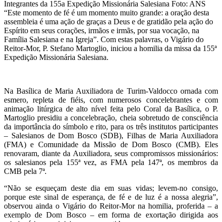
Integrantes da 155a Expedição Missionária Salesiana
Foto: ANS
“Este momento de fé é um momento muito grande: a oração desta
assembleia é uma ação de graças a Deus e de gratidão pela ação do
Espírito em seus corações, irmãos e irmãs, por sua vocação, na
Família Salesiana e na Igreja”. Com estas palavras, o Vigário do
Reitor-Mor, P. Stefano Martoglio, iniciou a homilia da missa da 155ª
Expedição Missionária Salesiana.
Na Basílica de Maria Auxiliadora de Turim-Valdocco ornada com
esmero, repleta de fiéis, com numerosos concelebrantes e com
animação litúrgica de alto nível feita pelo Coral da Basílica, o P.
Martoglio presidiu a concelebração, cheia sobretudo de consciência
da importância do símbolo e rito, para os três institutos participantes
– Salesianos de Dom Bosco (SDB), Filhas de Maria Auxiliadora
(FMA) e Comunidade da Missão de Dom Bosco (CMB). Eles
renovaram, diante da Auxiliadora, seus compromissos missionários:
os salesianos pela 155ª vez, as FMA pela 147ª, os membros da
CMB pela 7ª.
“Não se esqueçam deste dia em suas vidas; levem-no consigo,
porque este sinal de esperança, de fé e de luz é a nossa alegria”,
observou ainda o Vigário do Reitor-Mor na homilia, proferida – a
exemplo de Dom Bosco – em forma de exortação dirigida aos