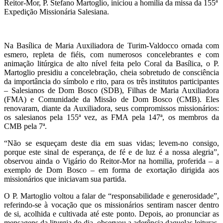
Reitor-Mor, P. Stefano Martoglio, iniciou a homilia da missa da 155ª
Expedição Missionária Salesiana.
Na Basílica de Maria Auxiliadora de Turim-Valdocco ornada com
esmero, repleta de fiéis, com numerosos concelebrantes e com
animação litúrgica de alto nível feita pelo Coral da Basílica, o P.
Martoglio presidiu a concelebração, cheia sobretudo de consciência
da importância do símbolo e rito, para os três institutos participantes
– Salesianos de Dom Bosco (SDB), Filhas de Maria Auxiliadora
(FMA) e Comunidade da Missão de Dom Bosco (CMB). Eles
renovaram, diante da Auxiliadora, seus compromissos missionários:
os salesianos pela 155ª vez, as FMA pela 147ª, os membros da
CMB pela 7ª.
“Não se esqueçam deste dia em suas vidas; levem-no consigo,
porque este sinal de esperança, de fé e de luz é a nossa alegria”,
observou ainda o Vigário do Reitor-Mor na homilia, proferida – a
exemplo de Dom Bosco – em forma de exortação dirigida aos
missionários que iniciavam sua partida.
O P. Martoglio voltou a falar de “responsabilidade e generosidade”,
referindo-se à vocação que os missionários sentiram nascer dentro
de si, acolhida e cultivada até este ponto. Depois, ao pronunciar as
mensagens da liturgia do dia, observou a aderência daquelas leituras,