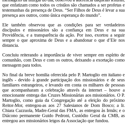
que enfatizam como todos os cristãos são chamados a ser profetas e
testemunhas da presença de Deus. “Ser Filhos de Deus é levar a sua
presença aos outros, como única esperança do mundo”.
Ele também observou que as condições para ser verdadeiros
discípulos e missonários são a confiança em Deus e na sua
Providência, e a transparência da ação. Por isso, exortou a seguir
sempre o que aproxima de Deus e a abandonar o que d’Ele nos
distancia.
Concluiu reiterando a importância de viver sempre em espírito de
comunhão, com Deus e com os outros, deixando a exortação como
mensagem para todos.
No final da breve homilia oferecida pelo P. Martoglio em italiano e
inglês - devido à grande participação dos missionários e de seus
familiares estrangeiros, e levando em conta os milhares de pessoas
que acompanharam a celebração através da internet – houve a
emocionante entrega das Cruzes Missionárias aos missionários. O P.
Martoglio, como guia da Congregação até a eleição do próximo
Reitor-Mor, entregou-as aos 27 Salesianos de Dom Bosco; a Ir.
Chiara Cazzuola, Madre-Geral das FMA, as entregou às Irmãs; e o
Diácono permanente Guido Pedroni, Custódio Geral da CMB, as
entregou aos missionários leigos da Associação que fundou.