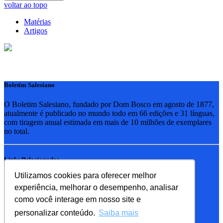
voltar ao topo
Matérias
Artigos
Boletim Salesiano
O Boletim Salesiano, fundado por Dom Bosco em agosto de 1877,
atualmente é publicado no mundo todo em 66 edições e 31 línguas,
com tiragem anual estimada em mais de 10 milhões de exemplares
no total.
Links Relacionados
Utilizamos cookies para oferecer melhor
RSB - Rede Salesiana Brasil
experiência, melhorar o desempenho, analisar
EDEBE - Editora
UPV - União pela Vida
como você interage em nosso site e
personalizar conteúdo.
Saiba mais
Familia Salesiana