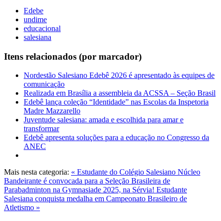
Edebe
undime
educacional
salesiana
Itens relacionados (por marcador)
Nordestão Salesiano Edebê 2026 é apresentado às equipes de
comunicação
Realizada em Brasília a assembleia da ACSSA – Seção Brasil
Edebê lança coleção “Identidade” nas Escolas da Inspetoria
Madre Mazzarello
Juventude salesiana: amada e escolhida para amar e
transformar
Edebê apresenta soluções para a educação no Congresso da
ANEC
Mais nesta categoria:
« Estudante do Colégio Salesiano Núcleo
Bandeirante é convocada para a Seleção Brasileira de
Parabadminton na Gymnasiade 2025, na Sérvia!
Estudante
Salesiana conquista medalha em Campeonato Brasileiro de
Atletismo »