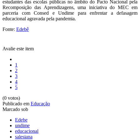
estudantes das escolas públicas no âmbito do Pacto Nacional pela
Recomposição das Aprendizagens, uma iniciativa do MEC em
parceria com Consed e Undime para enfrentar a defasagem
educacional agravada pela pandemia.
Fonte:
Edebê
Avalie este item
1
2
3
4
5
(0 votos)
Publicado em
Educação
Marcado sob
Edebe
undime
educacional
salesiana