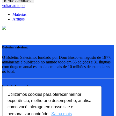
voltar ao topo
Matérias
Artigos
Boletim Salesiano
O Boletim Salesiano, fundado por Dom Bosco em agosto de 1877,
atualmente é publicado no mundo todo em 66 edições e 31 línguas,
com tiragem anual estimada em mais de 10 milhões de exemplares
no total.
Links Relacionados
Utilizamos cookies para oferecer melhor
RSB - Rede Salesiana Brasil
experiência, melhorar o desempenho, analisar
EDEBE - Editora
UPV - União pela Vida
como você interage em nosso site e
personalizar conteúdo.
Saiba mais
Familia Salesiana