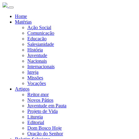
Home
Matérias
Ação Social
Comunicação
Educação
Salesianidade
História
Juventude
Nacionais
Internacionais
Igreja
Missões
Vocações
Artigos
Reitor-mor
Novos Pátios
Juventude em Pauta
Projeto de Vida
Liturgia
Editorial
Dom Bosco Hoje
Oração do Senhor