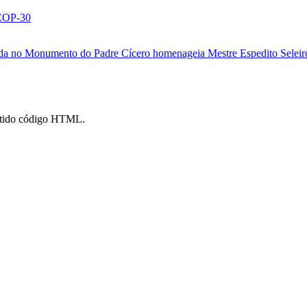
 COP-30
eada no Monumento do Padre Cícero homenageia Mestre Espedito Selei
mitido código HTML.