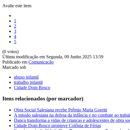
Avalie este item
1
2
3
4
5
(0 votos)
Última modificação em Segunda, 09 Junho 2025 13:59
Publicado em
Comunicação
Marcado sob
abuso infantil
trabalho infantil
Cidade Dom Bosco
Itens relacionados (por marcador)
Obra Social Salesiana recebe Prêmio Maria Goretti
A missão salesiana na defesa da infância e no combate ao trabal
Dança transforma a vidas de crianças e adolescentes de obra soc
Cidade Dom Bosco promove Colônia de Férias