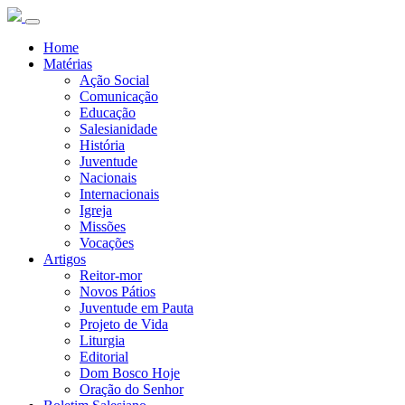
Home
Matérias
Ação Social
Comunicação
Educação
Salesianidade
História
Juventude
Nacionais
Internacionais
Igreja
Missões
Vocações
Artigos
Reitor-mor
Novos Pátios
Juventude em Pauta
Projeto de Vida
Liturgia
Editorial
Dom Bosco Hoje
Oração do Senhor