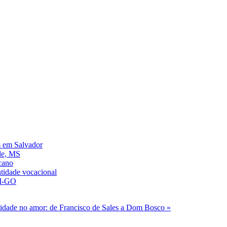
s em Salvador
de, MS
icano
ntidade vocacional
AM-GO
ntidade no amor: de Francisco de Sales a Dom Bosco »