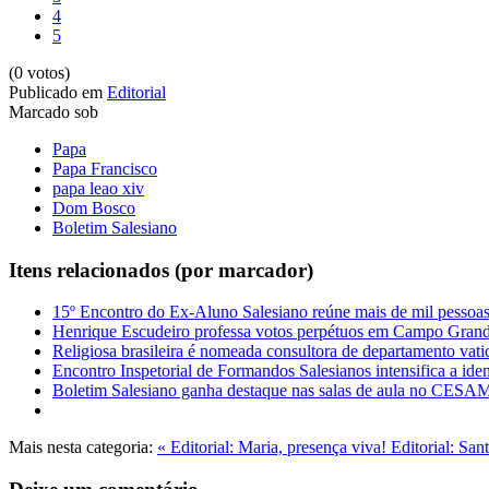
4
5
(0 votos)
Publicado em
Editorial
Marcado sob
Papa
Papa Francisco
papa leao xiv
Dom Bosco
Boletim Salesiano
Itens relacionados (por marcador)
15º Encontro do Ex-Aluno Salesiano reúne mais de mil pessoa
Henrique Escudeiro professa votos perpétuos em Campo Gran
Religiosa brasileira é nomeada consultora de departamento vat
Encontro Inspetorial de Formandos Salesianos intensifica a ide
Boletim Salesiano ganha destaque nas salas de aula no CES
Mais nesta categoria:
« Editorial: Maria, presença viva!
Editorial: Sa