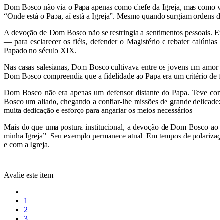
Dom Bosco não via o Papa apenas como chefe da Igreja, mas como verda
“Onde está o Papa, aí está a Igreja”. Mesmo quando surgiam ordens di
A devoção de Dom Bosco não se restringia a sentimentos pessoais. E
— para esclarecer os fiéis, defender o Magistério e rebater calúni
Papado no século XIX.
Nas casas salesianas, Dom Bosco cultivava entre os jovens um amor si
Dom Bosco compreendia que a fidelidade ao Papa era um critério de fid
Dom Bosco não era apenas um defensor distante do Papa. Teve cont
Bosco um aliado, chegando a confiar-lhe missões de grande delicade
muita dedicação e esforço para angariar os meios necessários.
Mais do que uma postura institucional, a devoção de Dom Bosco ao Pa
minha Igreja”. Seu exemplo permanece atual. Em tempos de polarizaç
e com a Igreja.
Avalie este item
1
2
3