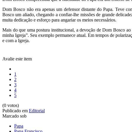
Dom Bosco não era apenas um defensor distante do Papa. Teve cont
Bosco um aliado, chegando a confiar-lhe missões de grande delicade
muita dedicação e esforço para angariar os meios necessários.
Mais do que uma postura institucional, a devoção de Dom Bosco ao Pa
minha Igreja”. Seu exemplo permanece atual. Em tempos de polarizaç
e com a Igreja.
Avalie este item
1
2
3
4
5
(0 votos)
Publicado em
Editorial
Marcado sob
Papa
Papa Francisco