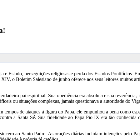
a!
e Estado, perseguições religiosas e perda dos Estados Pontifícios. Em
, o Boletim Salesiano de junho oferece aos seus leitores muitos artig
deiro pai espiritual. Sua obediência era absoluta e sua reverência, i
fíceis ou situações complexas, jamais questionava a autoridade do Vigá
m tempos de ataques à figura do Papa, ele empunhou a pena como espad
as contra a Santa Sé. Sua fidelidade ao Papa Pio IX era tão conheci
ncero ao Santo Padre. As orações diárias incluíam intenções pelo Papa,
elidade à própria fé católica.