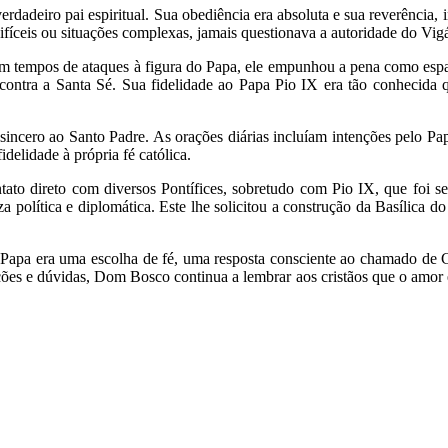
deiro pai espiritual. Sua obediência era absoluta e sua reverência, i
fíceis ou situações complexas, jamais questionava a autoridade do Vigá
m tempos de ataques à figura do Papa, ele empunhou a pena como espad
as contra a Santa Sé. Sua fidelidade ao Papa Pio IX era tão conheci
ncero ao Santo Padre. As orações diárias incluíam intenções pelo Papa,
elidade à própria fé católica.
ato direto com diversos Pontífices, sobretudo com Pio IX, que foi 
za política e diplomática. Este lhe solicitou a construção da Basíl
pa era uma escolha de fé, uma resposta consciente ao chamado de Cris
ões e dúvidas, Dom Bosco continua a lembrar aos cristãos que o amor