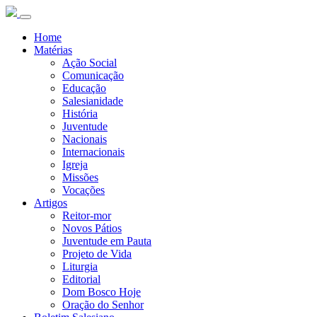
Home
Matérias
Ação Social
Comunicação
Educação
Salesianidade
História
Juventude
Nacionais
Internacionais
Igreja
Missões
Vocações
Artigos
Reitor-mor
Novos Pátios
Juventude em Pauta
Projeto de Vida
Liturgia
Editorial
Dom Bosco Hoje
Oração do Senhor