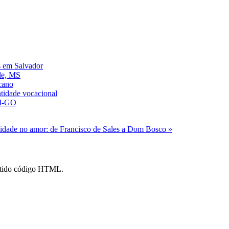
s em Salvador
de, MS
icano
ntidade vocacional
AM-GO
ntidade no amor: de Francisco de Sales a Dom Bosco »
mitido código HTML.