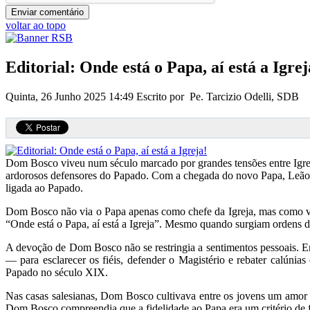
voltar ao topo
Editorial: Onde está o Papa, aí está a Igrej
Quinta, 26 Junho 2025 14:49
Escrito por Pe. Tarcizio Odelli, SDB
Dom Bosco viveu num século marcado por grandes tensões entre Igreja 
ardorosos defensores do Papado. Com a chegada do novo Papa, Leão XIV
ligada ao Papado.
Dom Bosco não via o Papa apenas como chefe da Igreja, mas como verda
“Onde está o Papa, aí está a Igreja”. Mesmo quando surgiam ordens di
A devoção de Dom Bosco não se restringia a sentimentos pessoais. E
— para esclarecer os fiéis, defender o Magistério e rebater calúni
Papado no século XIX.
Nas casas salesianas, Dom Bosco cultivava entre os jovens um amor si
Dom Bosco compreendia que a fidelidade ao Papa era um critério de fid