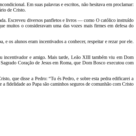
ncondicional. Em suas palavras e escritos, não hesitava em proclamar:
rio de Cristo.
a. Escreveu diversos panfletos e livros — como O católico instruído
da que muitos o consideravam uma das vozes mais firmes em defesa do
 e os alunos eram incentivados a conhecer, respeitar e rezar por ele.
seu incentivador e amigo. Mais tarde, Leão XIII também viu em Dom
ica do Sagrado Coração de Jesus em Roma, que Dom Bosco executou com
to, que disse a Pedro: “Tu és Pedro, e sobre esta pedra edificarei a
 e a fidelidade ao Papa são caminhos seguros de comunhão com Cristo