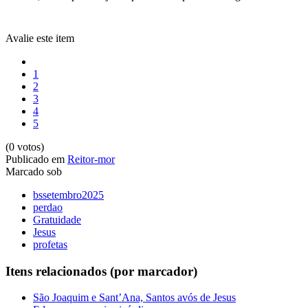
Avalie este item
1
2
3
4
5
(0 votos)
Publicado em
Reitor-mor
Marcado sob
bssetembro2025
perdao
Gratuidade
Jesus
profetas
Itens relacionados (por marcador)
São Joaquim e Sant’Ana, Santos avós de Jesus