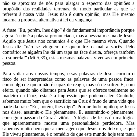
não se aproxima de nós para alargar o espectro das opiniões a
propósito das realidades terrenas, de modo particular as que se
referem à nossa vida. Jesus não é outra opinião, mas Ele mesmo
incarna a proposta alternativa à lei da vingança.
A frase “Eu, porém, lhes digo” é de fundamental importância porque
agora já não é a palavra pronunciada, mas a pessoa mesma de Jesus.
Aquilo que Jesus nos comunica é o que Ele mesmo vive. Quando
Jesus diz “não se vinguem de quem fez o mal a vocês. Pelo
contrário: se alguém lhe dá um tapa na face direita, ofereça também
a esquerda!” (Mt 5,39), estas mesmas palavras viveu-as em primeira
pessoa.
Para voltar aos nossos tempos, essas palavras de Jesus correm o
risco de ser interpretadas como as palavras de uma pessoa fraca,
como algo de quem não é capaz de reagir, mas só de sofrer. E, com
efeito, quando não olhamos para Jesus que se oferece totalmente no
madeiro da Cruz, esta é a impressão que podemos ter. Contudo,
sabemos muito bem que o sacrifício na Cruz é fruto de uma vida que
parte da frase “Eu, porém, lhes digo”. Porque tudo aquilo que Jesus
nos disse, assumiu-o Ele plenamente. E, assumindo-o plenamente,
conseguiu passar da Cruz à vitória. A lógica de Jesus é uma lógica
que aparentemente mostra uma personalidade perdedora. Mas
sabemos muito bem que a mensagem que Jesus nos deixou, e que
Ele viveu plenamente, é o remédio de que este mundo hoje tem tanta