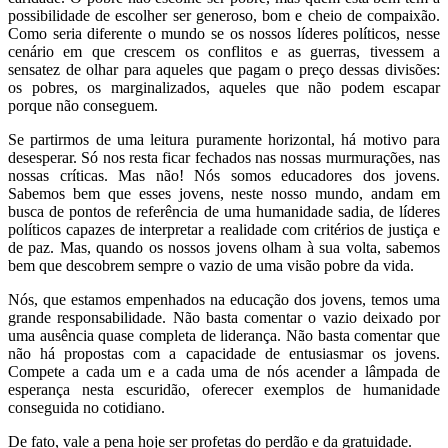
possibilidade de escolher ser generoso, bom e cheio de compaixão.
Como seria diferente o mundo se os nossos líderes políticos, nesse
cenário em que crescem os conflitos e as guerras, tivessem a
sensatez de olhar para aqueles que pagam o preço dessas divisões:
os pobres, os marginalizados, aqueles que não podem escapar
porque não conseguem.
Se partirmos de uma leitura puramente horizontal, há motivo para
desesperar. Só nos resta ficar fechados nas nossas murmurações, nas
nossas críticas. Mas não! Nós somos educadores dos jovens.
Sabemos bem que esses jovens, neste nosso mundo, andam em
busca de pontos de referência de uma humanidade sadia, de líderes
políticos capazes de interpretar a realidade com critérios de justiça e
de paz. Mas, quando os nossos jovens olham à sua volta, sabemos
bem que descobrem sempre o vazio de uma visão pobre da vida.
Nós, que estamos empenhados na educação dos jovens, temos uma
grande responsabilidade. Não basta comentar o vazio deixado por
uma ausência quase completa de liderança. Não basta comentar que
não há propostas com a capacidade de entusiasmar os jovens.
Compete a cada um e a cada uma de nós acender a lâmpada de
esperança nesta escuridão, oferecer exemplos de humanidade
conseguida no cotidiano.
De fato, vale a pena hoje ser profetas do perdão e da gratuidade.