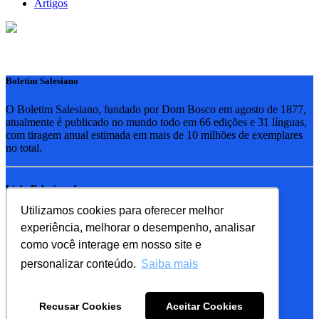
Artigos
Boletim Salesiano
O Boletim Salesiano, fundado por Dom Bosco em agosto de 1877,
atualmente é publicado no mundo todo em 66 edições e 31 línguas,
com tiragem anual estimada em mais de 10 milhões de exemplares
no total.
Links Relacionados
Utilizamos cookies para oferecer melhor
RSB - Rede Salesiana Brasil
experiência, melhorar o desempenho, analisar
EDEBE - Editora
UPV - União pela Vida
como você interage em nosso site e
personalizar conteúdo.
Saiba mais
Familia Salesiana
SDB - Salesianos de Dom Bosco
Recusar Cookies
Aceitar Cookies
FMA - Filhas de Maria Auxiliadora