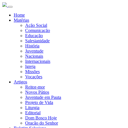
Home
Matérias
Ação Social
Comunicação
Educação
Salesianidade
História
Juventude
Nacionais
Internacionais
Igreja
Missões
Vocações
Artigos
Reitor-mor
Novos Pátios
Juventude em Pauta
Projeto de Vida
Liturgia
Editorial
Dom Bosco Hoje
Oração do Senhor