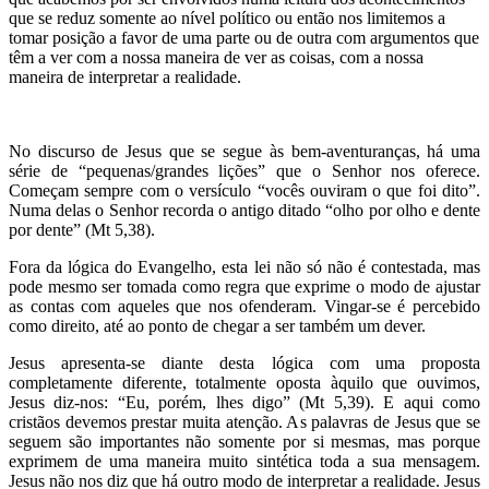
que se reduz somente ao nível político ou então nos limitemos a
tomar posição a favor de uma parte ou de outra com argumentos que
têm a ver com a nossa maneira de ver as coisas, com a nossa
maneira de interpretar a realidade.
No discurso de Jesus que se segue às bem-aventuranças, há uma
série de “pequenas/grandes lições” que o Senhor nos oferece.
Começam sempre com o versículo “vocês ouviram o que foi dito”.
Numa delas o Senhor recorda o antigo ditado “olho por olho e dente
por dente” (Mt 5,38).
Fora da lógica do Evangelho, esta lei não só não é contestada, mas
pode mesmo ser tomada como regra que exprime o modo de ajustar
as contas com aqueles que nos ofenderam. Vingar-se é percebido
como direito, até ao ponto de chegar a ser também um dever.
Jesus apresenta-se diante desta lógica com uma proposta
completamente diferente, totalmente oposta àquilo que ouvimos,
Jesus diz-nos: “Eu, porém, lhes digo” (Mt 5,39). E aqui como
cristãos devemos prestar muita atenção. As palavras de Jesus que se
seguem são importantes não somente por si mesmas, mas porque
exprimem de uma maneira muito sintética toda a sua mensagem.
Jesus não nos diz que há outro modo de interpretar a realidade. Jesus