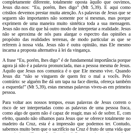
completamente diferente, totalmente oposta àquilo que ouvimos,
Jesus diz-nos: “Eu, porém, lhes digo” (Mt 5,39). E aqui como
cristãos devemos prestar muita atenção. As palavras de Jesus que se
seguem são importantes não somente por si mesmas, mas porque
exprimem de uma maneira muito sintética toda a sua mensagem.
Jesus não nos diz que há outro modo de interpretar a realidade. Jesus
não se aproxima de nós para alargar o espectro das opiniões a
propósito das realidades terrenas, de modo particular as que se
referem à nossa vida. Jesus não é outra opinião, mas Ele mesmo
incarna a proposta alternativa à lei da vingança.
A frase “Eu, porém, lhes digo” é de fundamental importância porque
agora já não é a palavra pronunciada, mas a pessoa mesma de Jesus.
Aquilo que Jesus nos comunica é o que Ele mesmo vive. Quando
Jesus diz “não se vinguem de quem fez o mal a vocês. Pelo
contrário: se alguém lhe dá um tapa na face direita, ofereça também
a esquerda!” (Mt 5,39), estas mesmas palavras viveu-as em primeira
pessoa.
Para voltar aos nossos tempos, essas palavras de Jesus correm o
risco de ser interpretadas como as palavras de uma pessoa fraca,
como algo de quem não é capaz de reagir, mas só de sofrer. E, com
efeito, quando não olhamos para Jesus que se oferece totalmente no
madeiro da Cruz, esta é a impressão que podemos ter. Contudo,
sabemos muito bem que o sacrifício na Cruz é fruto de uma vida que