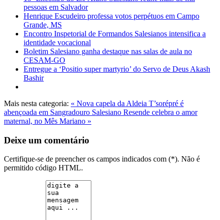
pessoas em Salvador
Henrique Escudeiro professa votos perpétuos em Campo
Grande, MS
Encontro Inspetorial de Formandos Salesianos intensifica a
identidade vocacional
Boletim Salesiano ganha destaque nas salas de aula no
CESAM-GO
Entregue a ‘Positio super martyrio’ do Servo de Deus Akash
Bashir
Mais nesta categoria:
« Nova capela da Aldeia T’sorépré é
abençoada em Sangradouro
Salesiano Resende celebra o amor
maternal, no Mês Mariano »
Deixe um comentário
Certifique-se de preencher os campos indicados com (*). Não é
permitido código HTML.