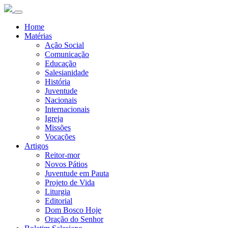
Home
Matérias
Ação Social
Comunicação
Educação
Salesianidade
História
Juventude
Nacionais
Internacionais
Igreja
Missões
Vocações
Artigos
Reitor-mor
Novos Pátios
Juventude em Pauta
Projeto de Vida
Liturgia
Editorial
Dom Bosco Hoje
Oração do Senhor