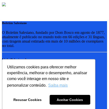
Boletim Salesiano
O Boletim Salesiano, fundado por Dom Bosco em agosto de 1877,
atualmente é publicado no mundo todo em 66 edições e 31 línguas,
com tiragem anual estimada em mais de 10 milhões de exemplares
no total.
Links Relacionados
Utilizamos cookies para oferecer melhor
RSB - Rede Salesiana Brasil
experiência, melhorar o desempenho, analisar
EDEBE - Editora
UPV - União pela Vida
como você interage em nosso site e
personalizar conteúdo.
Saiba mais
Familia Salesiana
SDB - Salesianos de Dom Bosco
Recusar Cookies
Aceitar Cookies
FMA - Filhas de Maria Auxiliadora