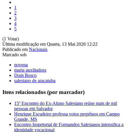
1
2
3
4
5
(1 Votar)
Última modificação em Quarta, 13 Mai 2026 12:22
Publicado em
Nacionais
Marcado sob
novena
maria auxiliadora
Dom Bosco
salesiano de aracatuba
Itens relacionados (por marcador)
15º Encontro do Ex-Aluno Salesiano reúne mais de mil
pessoas em Salvador
Henrique Escudeiro professa votos perpétuos em Campo
Grande, MS
Encontro Inspetorial de Formandos Salesianos intensifica a
identidade vocacional