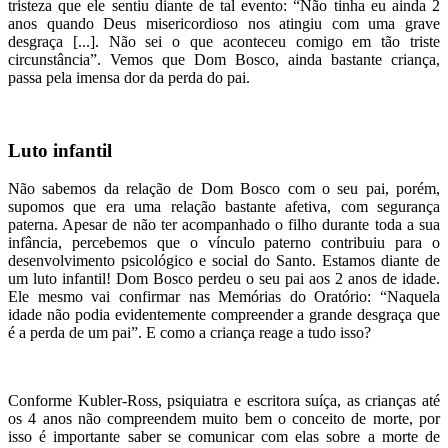
tristeza que ele sentiu diante de tal evento: “Não tinha eu ainda 2
anos quando Deus misericordioso nos atingiu com uma grave
desgraça [...]. Não sei o que aconteceu comigo em tão triste
circunstância”. Vemos que Dom Bosco, ainda bastante criança,
passa pela imensa dor da perda do pai.
Luto infantil
Não sabemos da relação de Dom Bosco com o seu pai, porém,
supomos que era uma relação bastante afetiva, com segurança
paterna. Apesar de não ter acompanhado o filho durante toda a sua
infância, percebemos que o vínculo paterno contribuiu para o
desenvolvimento psicológico e social do Santo. Estamos diante de
um luto infantil! Dom Bosco perdeu o seu pai aos 2 anos de idade.
Ele mesmo vai confirmar nas Memórias do Oratório: “Naquela
idade não podia evidentemente compreender a grande desgraça que
é a perda de um pai”. E como a criança reage a tudo isso?
Conforme Kubler-Ross, psiquiatra e escritora suíça, as crianças até
os 4 anos não compreendem muito bem o conceito de morte, por
isso é importante saber se comunicar com elas sobre a morte de