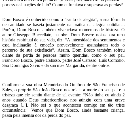
por essas situações de luto? Como enfrentava e superava as perdas?
Dom Bosco é conhecido como o “santo da alegria”, a sua fórmula
de santidade se baseia justamente na prática da alegria cotidiana.
Porém, Dom Bosco também vivenciava momentos de tristeza. O
autor Giuseppe Buccellato, na obra Dom Bosco: notas para uma
história espiritual de sua vida, diz: “A intensidade dos sentimentos e
essa inclinação à emoção provavelmente assinalaram todo o
percurso de sua existência”. Assim, Dom Bosco também sofreu
diante da perda de pessoas muito queridas, como o seu pai,
Francisco Bosco, padre Calosso, padre José Cafasso, Luís Comollo,
São Domingos Sávio e da sua mãe Margarida, dentre outros.
Conforme a sua obra Memórias do Oratório de São Francisco de
Sales, o próprio São João Bosco nos relata a morte do seu pai e a
tristeza que ele sentiu diante de tal evento: “Não tinha eu ainda 2
anos quando Deus misericordioso nos atingiu com uma grave
desgraça [...]. Não sei o que aconteceu comigo em tão triste
circunstância”. Vemos que Dom Bosco, ainda bastante criança,
passa pela imensa dor da perda do pai.