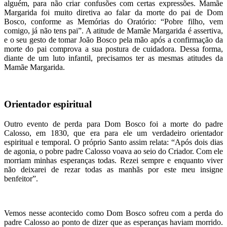
alguém, para não criar confusões com certas expressões. Mamãe
Margarida foi muito diretiva ao falar da morte do pai de Dom
Bosco, conforme as Memórias do Oratório: “Pobre filho, vem
comigo, já não tens pai”. A atitude de Mamãe Margarida é assertiva,
e o seu gesto de tomar João Bosco pela mão após a confirmação da
morte do pai comprova a sua postura de cuidadora. Dessa forma,
diante de um luto infantil, precisamos ter as mesmas atitudes da
Mamãe Margarida.
Orientador espiritual
Outro evento de perda para Dom Bosco foi a morte do padre
Calosso, em 1830, que era para ele um verdadeiro orientador
espiritual e temporal. O próprio Santo assim relata: “Após dois dias
de agonia, o pobre padre Calosso voava ao seio do Criador. Com ele
morriam minhas esperanças todas. Rezei sempre e enquanto viver
não deixarei de rezar todas as manhãs por este meu insigne
benfeitor”.
Vemos nesse acontecido como Dom Bosco sofreu com a perda do
padre Calosso ao ponto de dizer que as esperanças haviam morrido.