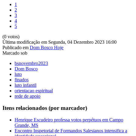
1
2
3
4
5
(0 votos)
Última modificação em Segunda, 04 Dezembro 2023 16:00
Publicado em
Dom Bosco Hoje
Marcado sob
bsnovembro2023
Dom Bosco
luto
finados
luto infantil
orientacao espiritual
rede de apoio
Itens relacionados (por marcador)
Henrique Escudeiro professa votos perpétuos em Campo
Grande, MS
Encontro Inspetorial de Formandos Salesianos intensifica a