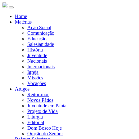
Home
Matérias
Ação Social
Comunicação
Educação
Salesianidade
História
Juventude
Nacionais
Internacionais
Igreja
Missões
Vocações
Artigos
Reitor-mor
Novos Pátios
Juventude em Pauta
Projeto de Vida
Liturgia
Editorial
Dom Bosco Hoje
Oração do Senhor