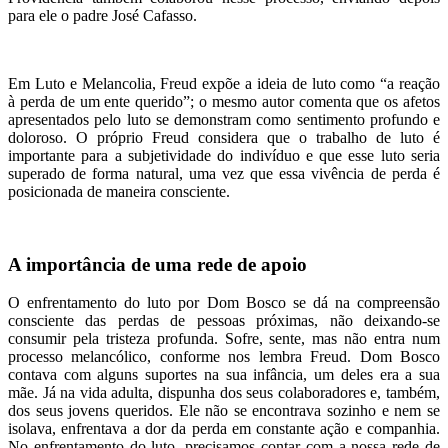
para ele o padre José Cafasso.
Em Luto e Melancolia, Freud expõe a ideia de luto como “a reação
à perda de um ente querido”; o mesmo autor comenta que os afetos
apresentados pelo luto se demonstram como sentimento profundo e
doloroso. O próprio Freud considera que o trabalho de luto é
importante para a subjetividade do indivíduo e que esse luto seria
superado de forma natural, uma vez que essa vivência de perda é
posicionada de maneira consciente.
A importância de uma rede de apoio
O enfrentamento do luto por Dom Bosco se dá na compreensão
consciente das perdas de pessoas próximas, não deixando-se
consumir pela tristeza profunda. Sofre, sente, mas não entra num
processo melancólico, conforme nos lembra Freud. Dom Bosco
contava com alguns suportes na sua infância, um deles era a sua
mãe. Já na vida adulta, dispunha dos seus colaboradores e, também,
dos seus jovens queridos. Ele não se encontrava sozinho e nem se
isolava, enfrentava a dor da perda em constante ação e companhia.
No enfrentamento do luto, precisamos contar com a nossa rede de