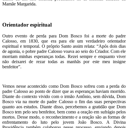
Mamãe Margarida.
Orientador espiritual
Outro evento de perda para Dom Bosco foi a morte do padre
Calosso, em 1830, que era para ele um verdadeiro orientador
espiritual e temporal. O próprio Santo assim relata: “Após dois dias
de agonia, o pobre padre Calosso voava ao seio do Criador. Com ele
morriam minhas esperanças todas. Rezei sempre e enquanto viver
não deixarei de rezar todas as manhãs por este meu insigne
benfeitor”.
Vemos nesse acontecido como Dom Bosco sofreu com a perda do
padre Calosso ao ponto de dizer que as esperanças haviam morrido.
Diante do contexto vivido com o irmão Antônio, sem dúvida, Dom
Bosco via na morte do padre Calosso o fim das suas perspectivas
quanto aos estudos. Diante disso, percebemos a gratidão que Dom
Bosco tem pelo seu benfeitor, bem como a oração em sufrágio pelos
mortos. Desse modo, o reconhecimento e a oração são as formas de
enfrentamento do luto pelo jovem João Bosco. A Divina
Providência também colaborou nesse processo, enviando depois