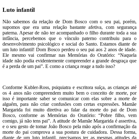
Luto infantil
Não sabemos da relação de Dom Bosco com o seu pai, porém,
supomos que era uma relação bastante afetiva, com segurança
paterna. Apesar de não ter acompanhado o filho durante toda a sua
infância, percebemos que o vínculo paterno contribuiu para o
desenvolvimento psicológico e social do Santo. Estamos diante de
um luto infantil! Dom Bosco perdeu o seu pai aos 2 anos de idade.
Ele mesmo vai confirmar nas Memórias do Oratório: “Naquela
idade não podia evidentemente compreender a grande desgraça que
é a perda de um pai”. E como a criança reage a tudo isso?
Conforme Kubler-Ross, psiquiatra e escritora suíça, as crianças até
os 4 anos não compreendem muito bem o conceito de morte, por
isso é importante saber se comunicar com elas sobre a morte de
alguém, para não criar confusões com certas expressões. Mamãe
Margarida foi muito diretiva ao falar da morte do pai de Dom
Bosco, conforme as Memórias do Oratório: “Pobre filho, vem
comigo, já não tens pai”. A atitude de Mamãe Margarida é assertiva,
e o seu gesto de tomar João Bosco pela mão após a confirmação da
morte do pai comprova a sua postura de cuidadora. Dessa forma,
diante de um luto infantil, precisamos ter as mesmas atitudes da