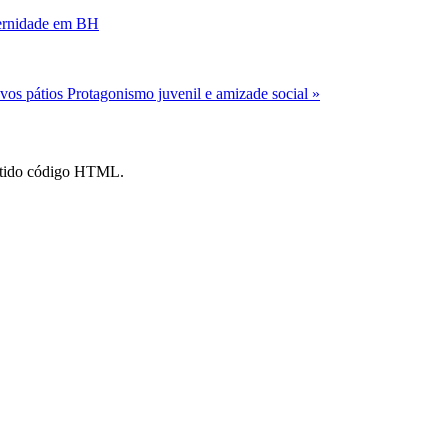
ternidade em BH
ovos pátios
Protagonismo juvenil e amizade social »
mitido código HTML.