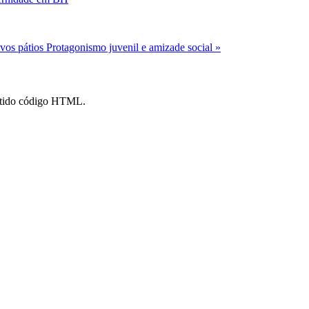
ovos pátios
Protagonismo juvenil e amizade social »
mitido código HTML.