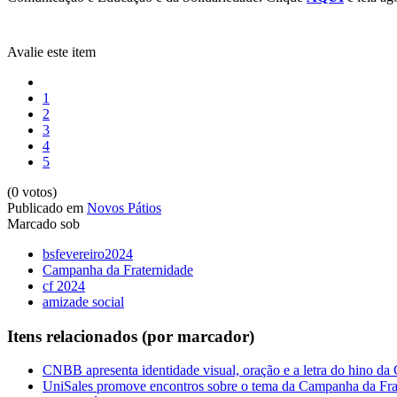
Avalie este item
1
2
3
4
5
(0 votos)
Publicado em
Novos Pátios
Marcado sob
bsfevereiro2024
Campanha da Fraternidade
cf 2024
amizade social
Itens relacionados (por marcador)
CNBB apresenta identidade visual, oração e a letra do hino da
UniSales promove encontros sobre o tema da Campanha da Fra