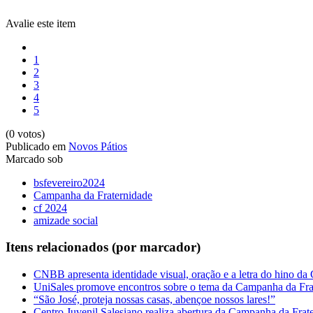
Avalie este item
1
2
3
4
5
(0 votos)
Publicado em
Novos Pátios
Marcado sob
bsfevereiro2024
Campanha da Fraternidade
cf 2024
amizade social
Itens relacionados (por marcador)
CNBB apresenta identidade visual, oração e a letra do hino da
UniSales promove encontros sobre o tema da Campanha da Fra
“São José, proteja nossas casas, abençoe nossos lares!”
Centro Juvenil Salesiano realiza abertura da Campanha da Fra