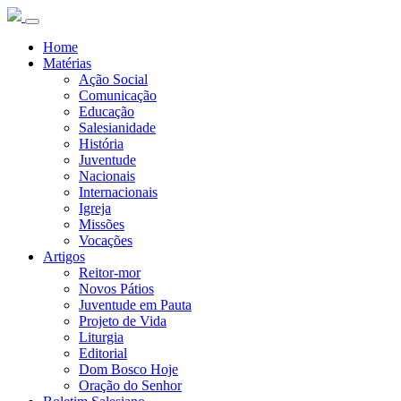
Home
Matérias
Ação Social
Comunicação
Educação
Salesianidade
História
Juventude
Nacionais
Internacionais
Igreja
Missões
Vocações
Artigos
Reitor-mor
Novos Pátios
Juventude em Pauta
Projeto de Vida
Liturgia
Editorial
Dom Bosco Hoje
Oração do Senhor