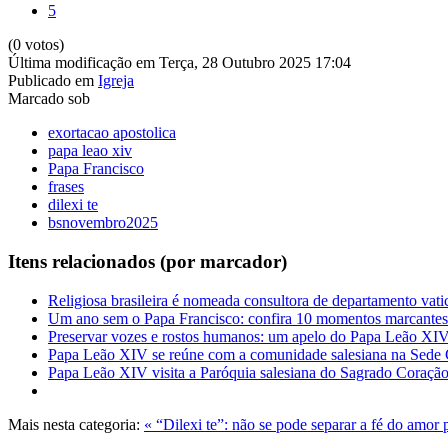
5
(0 votos)
Última modificação em Terça, 28 Outubro 2025 17:04
Publicado em
Igreja
Marcado sob
exortacao apostolica
papa leao xiv
Papa Francisco
frases
dilexi te
bsnovembro2025
Itens relacionados (por marcador)
Religiosa brasileira é nomeada consultora de departamento vat
Um ano sem o Papa Francisco: confira 10 momentos marcantes 
Preservar vozes e rostos humanos: um apelo do Papa Leão XI
Papa Leão XIV se reúne com a comunidade salesiana na Sede 
Papa Leão XIV visita a Paróquia salesiana do Sagrado Coração
Mais nesta categoria:
« “Dilexi te”: não se pode separar a fé do amor