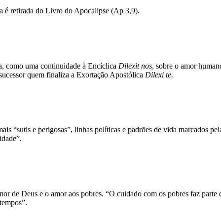
ca é retirada do Livro do Apocalipse (Ap 3,9).
ca, como uma continuidade à Encíclica
Dilexit nos
, sobre o amor human
sucessor quem finaliza a Exortação Apostólica
Dilexi te.
ais “sutis e perigosas”, linhas políticas e padrões de vida marcados p
idade”.
amor de Deus e o amor aos pobres. “O cuidado com os pobres faz parte d
 tempos”.