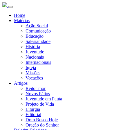
Home
Matérias
Ação Social
Comunicação
Educação
Salesianidade
História
Juventude
Nacionais
Internacionais
Igreja
Missões
Vocações
Artigos
Reitor-mor
Novos Pátios
Juventude em Pauta
Projeto de Vida
Liturgia
Editorial
Dom Bosco Hoje
Oração do Senhor