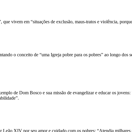
, que vivem em “situações de exclusão, maus-tratos e violência, porque
ntando o conceito de “uma Igreja pobre para os pobres” ao longo dos sé
o exemplo de Dom Bosco e sua missão de evangelizar e educar os jovens
abilidade”.
or Leão XIV por seu amor e cuidado com os pobres: “Atendia milhares 