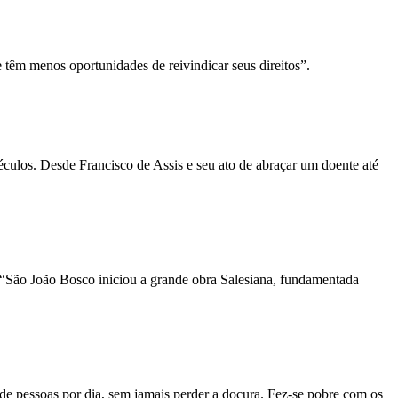
 têm menos oportunidades de reivindicar seus direitos”.
culos. Desde Francisco de Assis e seu ato de abraçar um doente até
: “São João Bosco iniciou a grande obra Salesiana, fundamentada
de pessoas por dia, sem jamais perder a doçura. Fez-se pobre com os