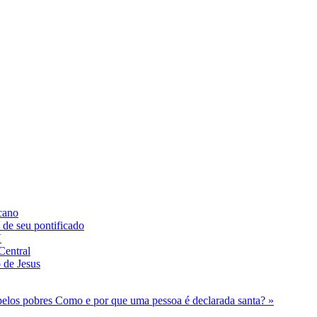
icano
de seu pontificado
V
Central
 de Jesus
 pelos pobres
Como e por que uma pessoa é declarada santa? »