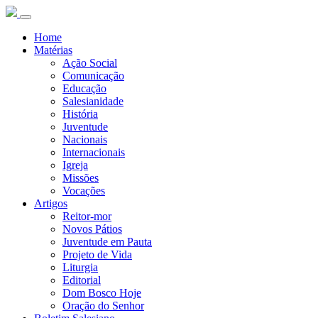
Home
Matérias
Ação Social
Comunicação
Educação
Salesianidade
História
Juventude
Nacionais
Internacionais
Igreja
Missões
Vocações
Artigos
Reitor-mor
Novos Pátios
Juventude em Pauta
Projeto de Vida
Liturgia
Editorial
Dom Bosco Hoje
Oração do Senhor