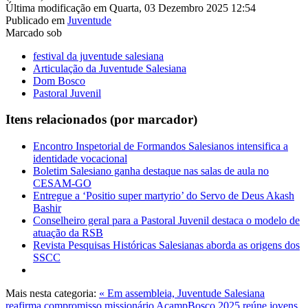
Última modificação em Quarta, 03 Dezembro 2025 12:54
Publicado em
Juventude
Marcado sob
festival da juventude salesiana
Articulação da Juventude Salesiana
Dom Bosco
Pastoral Juvenil
Itens relacionados (por marcador)
Encontro Inspetorial de Formandos Salesianos intensifica a
identidade vocacional
Boletim Salesiano ganha destaque nas salas de aula no
CESAM-GO
Entregue a ‘Positio super martyrio’ do Servo de Deus Akash
Bashir
Conselheiro geral para a Pastoral Juvenil destaca o modelo de
atuação da RSB
Revista Pesquisas Históricas Salesianas aborda as origens dos
SSCC
Mais nesta categoria:
« Em assembleia, Juventude Salesiana
reafirma compromisso missionário
AcampBosco 2025 reúne jovens