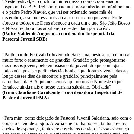
“Neste festival, eu conclui a minha missão como coordenador
inspetorial da AJS. Irei partir para uma nova missão no próximo ano
e o padre Pedro Xavier, que vai ser ordenado neste mês de
dezembro, assumirá essa missão a partir do ano que vem. Forte
abraço a todos, que Deus abençoe a cada um e que São João Bosco
e Nossa Senhora nos auxiliarem e te decidam por vocês”.
(Padre Valdemir Augusto – coordenador Inspetorial da
Pastoral Juvenil SDB)
“Participar do Festival da Juventude Salesiana, neste ano, me trouxe
muito forte o sentimento de gratidão. Gratidão pelo protagonismo
dos nossos jovens, pelo entusiasmo da juventude que contagia a
todos nós, pelas experiências tão bonitas que foram vivenciadas ao
longo desses dias de encontro e gratidão, principalmente pela
caminhada da AJS que nós temos aqui no nosso Nordeste e que
fortalece ainda mais o nosso carisma salesiano. Obrigada”.
(Irmã Claudiane Cavalcante – coordenadora Inspetorial de
Pastoral Juvenil FMA)
“Para mim, como delegado da Pastoral Juvenil Salesiana, saio com o
coração cheio de alegria. Alegria que irradia por ver tantos jovens
cheios de esperança, tantos jovens cheios de vida. E essa esperança