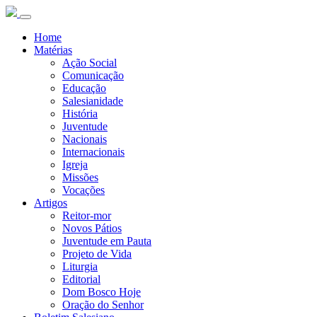
Home
Matérias
Ação Social
Comunicação
Educação
Salesianidade
História
Juventude
Nacionais
Internacionais
Igreja
Missões
Vocações
Artigos
Reitor-mor
Novos Pátios
Juventude em Pauta
Projeto de Vida
Liturgia
Editorial
Dom Bosco Hoje
Oração do Senhor