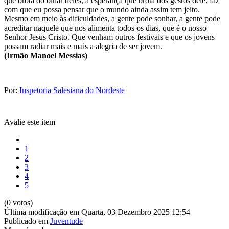
que brota do olhar deles, a esperança que brota dos gestos dele, faz
com que eu possa pensar que o mundo ainda assim tem jeito.
Mesmo em meio às dificuldades, a gente pode sonhar, a gente pode
acreditar naquele que nos alimenta todos os dias, que é o nosso
Senhor Jesus Cristo. Que venham outros festivais e que os jovens
possam radiar mais e mais a alegria de ser jovem.
(Irmão Manoel Messias)
Por:
Inspetoria Salesiana do Nordeste
Avalie este item
1
2
3
4
5
(0 votos)
Última modificação em Quarta, 03 Dezembro 2025 12:54
Publicado em
Juventude