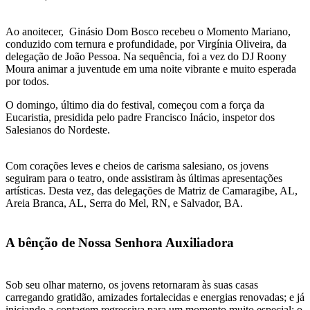
Ao anoitecer, Ginásio Dom Bosco recebeu o Momento Mariano,
conduzido com ternura e profundidade, por Virgínia Oliveira, da
delegação de João Pessoa. Na sequência, foi a vez do DJ Roony
Moura animar a juventude em uma noite vibrante e muito esperada
por todos.
O domingo, último dia do festival, começou com a força da
Eucaristia, presidida pelo padre Francisco Inácio, inspetor dos
Salesianos do Nordeste.
Com corações leves e cheios de carisma salesiano, os jovens
seguiram para o teatro, onde assistiram às últimas apresentações
artísticas. Desta vez, das delegações de Matriz de Camaragibe, AL,
Areia Branca, AL, Serra do Mel, RN, e Salvador, BA.
A bênção de Nossa Senhora Auxiliadora
Sob seu olhar materno, os jovens retornaram às suas casas
carregando gratidão, amizades fortalecidas e energias renovadas; e já
iniciando a contagem regressiva para um momento muito especial: o