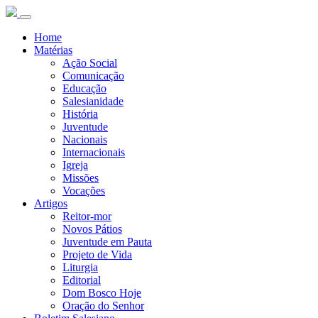
Home
Matérias
Ação Social
Comunicação
Educação
Salesianidade
História
Juventude
Nacionais
Internacionais
Igreja
Missões
Vocações
Artigos
Reitor-mor
Novos Pátios
Juventude em Pauta
Projeto de Vida
Liturgia
Editorial
Dom Bosco Hoje
Oração do Senhor