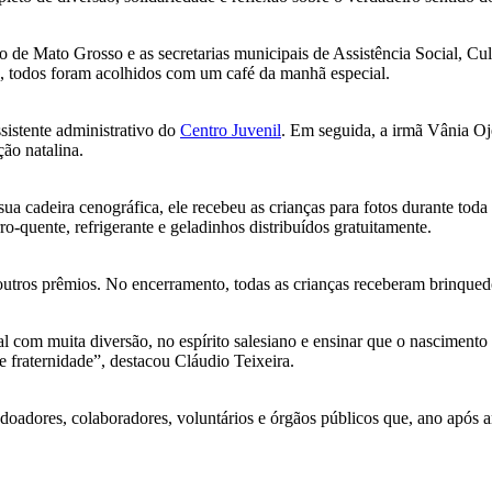
co de Mato Grosso e as secretarias municipais de Assistência Social, 
ão, todos foram acolhidos com um café da manhã especial.
ssistente administrativo do
Centro Juvenil
. Em seguida, a irmã Vânia O
ão natalina.
a cadeira cenográfica, ele recebeu as crianças para fotos durante toda
ro-quente, refrigerante e geladinhos distribuídos gratuitamente.
s outros prêmios. No encerramento, todas as crianças receberam brinque
l com muita diversão, no espírito salesiano e ensinar que o nascimento
e fraternidade”, destacou Cláudio Teixeira.
e doadores, colaboradores, voluntários e órgãos públicos que, ano apó