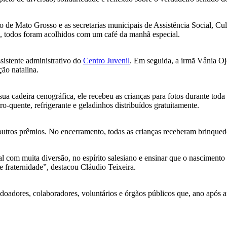
co de Mato Grosso e as secretarias municipais de Assistência Social, 
ão, todos foram acolhidos com um café da manhã especial.
ssistente administrativo do
Centro Juvenil
. Em seguida, a irmã Vânia O
ão natalina.
a cadeira cenográfica, ele recebeu as crianças para fotos durante toda
ro-quente, refrigerante e geladinhos distribuídos gratuitamente.
s outros prêmios. No encerramento, todas as crianças receberam brinque
l com muita diversão, no espírito salesiano e ensinar que o nascimento
e fraternidade”, destacou Cláudio Teixeira.
e doadores, colaboradores, voluntários e órgãos públicos que, ano apó