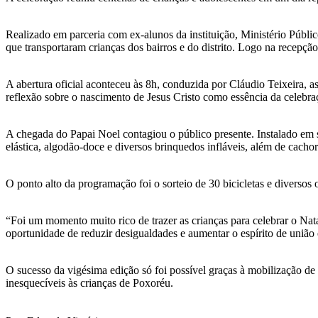
Realizado em parceria com ex-alunos da instituição, Ministério Públi
que transportaram crianças dos bairros e do distrito. Logo na recepç
A abertura oficial aconteceu às 8h, conduzida por Cláudio Teixeira, a
reflexão sobre o nascimento de Jesus Cristo como essência da celebraç
A chegada do Papai Noel contagiou o público presente. Instalado em su
elástica, algodão-doce e diversos brinquedos infláveis, além de cachor
O ponto alto da programação foi o sorteio de 30 bicicletas e diverso
“Foi um momento muito rico de trazer as crianças para celebrar o Nata
oportunidade de reduzir desigualdades e aumentar o espírito de união 
O sucesso da vigésima edição só foi possível graças à mobilização d
inesquecíveis às crianças de Poxoréu.