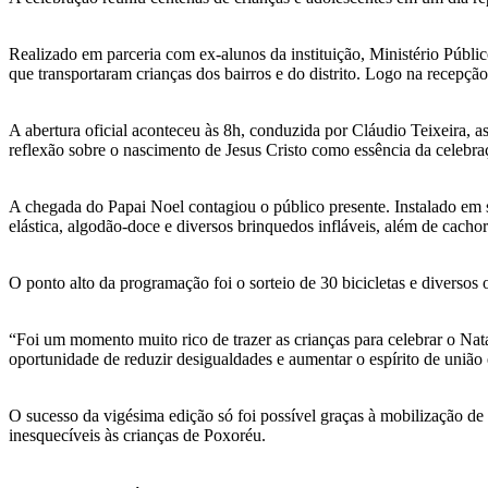
Realizado em parceria com ex-alunos da instituição, Ministério Públi
que transportaram crianças dos bairros e do distrito. Logo na recepç
A abertura oficial aconteceu às 8h, conduzida por Cláudio Teixeira, a
reflexão sobre o nascimento de Jesus Cristo como essência da celebraç
A chegada do Papai Noel contagiou o público presente. Instalado em su
elástica, algodão-doce e diversos brinquedos infláveis, além de cachor
O ponto alto da programação foi o sorteio de 30 bicicletas e diverso
“Foi um momento muito rico de trazer as crianças para celebrar o Nata
oportunidade de reduzir desigualdades e aumentar o espírito de união 
O sucesso da vigésima edição só foi possível graças à mobilização d
inesquecíveis às crianças de Poxoréu.