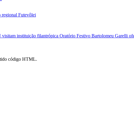
 regional Futevôlei
isitam instituição filantrópica
Oratório Festivo Bartolomeu Garelli ofe
mitido código HTML.