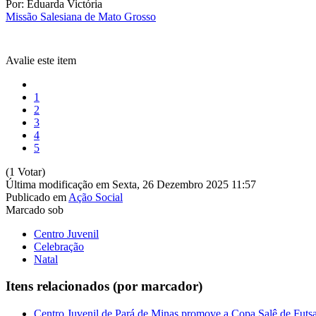
Por: Eduarda Victória
Missão Salesiana de Mato Grosso
Avalie este item
1
2
3
4
5
(1 Votar)
Última modificação em Sexta, 26 Dezembro 2025 11:57
Publicado em
Ação Social
Marcado sob
Centro Juvenil
Celebração
Natal
Itens relacionados (por marcador)
Centro Juvenil de Pará de Minas promove a Copa Salê de Futsa