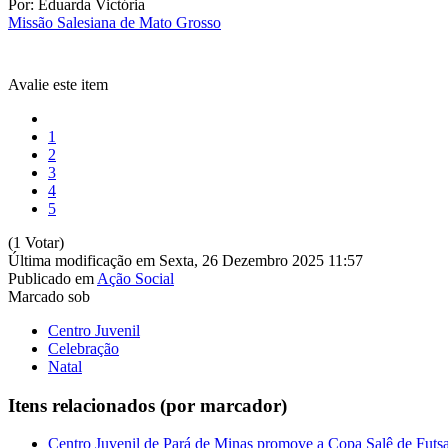
Por: Eduarda Victória
Missão Salesiana de Mato Grosso
Avalie este item
1
2
3
4
5
(1 Votar)
Última modificação em Sexta, 26 Dezembro 2025 11:57
Publicado em
Ação Social
Marcado sob
Centro Juvenil
Celebração
Natal
Itens relacionados (por marcador)
Centro Juvenil de Pará de Minas promove a Copa Salê de Futsa