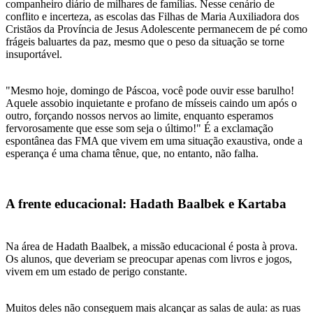
companheiro diário de milhares de famílias. Nesse cenário de
conflito e incerteza, as escolas das Filhas de Maria Auxiliadora dos
Cristãos da Província de Jesus Adolescente permanecem de pé como
frágeis baluartes da paz, mesmo que o peso da situação se torne
insuportável.
"Mesmo hoje, domingo de Páscoa, você pode ouvir esse barulho!
Aquele assobio inquietante e profano de mísseis caindo um após o
outro, forçando nossos nervos ao limite, enquanto esperamos
fervorosamente que esse som seja o último!" É a exclamação
espontânea das FMA que vivem em uma situação exaustiva, onde a
esperança é uma chama tênue, que, no entanto, não falha.
A frente educacional: Hadath Baalbek e Kartaba
Na área de Hadath Baalbek, a missão educacional é posta à prova.
Os alunos, que deveriam se preocupar apenas com livros e jogos,
vivem em um estado de perigo constante.
Muitos deles não conseguem mais alcançar as salas de aula: as ruas