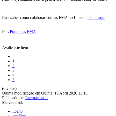
Para saber como colaborar com as FMA no Líbano,
clique aqui
.
Por:
Portal das FMA
Avalie este item
1
2
3
4
5
(0 votos)
Última modificação em Quinta, 16 Abril 2026 13:18
Publicado em
Internacionais
Marcado sob
libano
conflitos