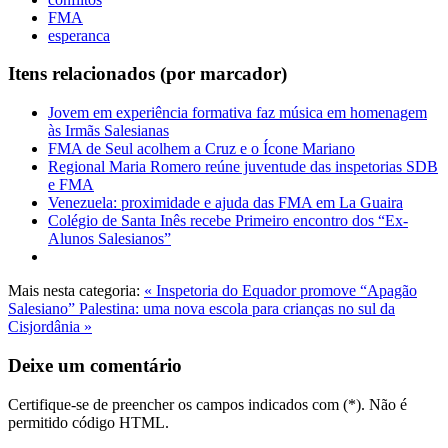
FMA
esperanca
Itens relacionados (por marcador)
Jovem em experiência formativa faz música em homenagem
às Irmãs Salesianas
FMA de Seul acolhem a Cruz e o Ícone Mariano
Regional Maria Romero reúne juventude das inspetorias SDB
e FMA
Venezuela: proximidade e ajuda das FMA em La Guaira
Colégio de Santa Inês recebe Primeiro encontro dos “Ex-
Alunos Salesianos”
Mais nesta categoria:
« Inspetoria do Equador promove “Apagão
Salesiano”
Palestina: uma nova escola para crianças no sul da
Cisjordânia »
Deixe um comentário
Certifique-se de preencher os campos indicados com (*). Não é
permitido código HTML.