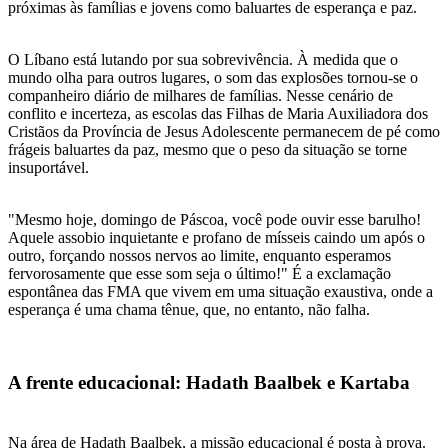
próximas às famílias e jovens como baluartes de esperança e paz.
O Líbano está lutando por sua sobrevivência. À medida que o
mundo olha para outros lugares, o som das explosões tornou-se o
companheiro diário de milhares de famílias. Nesse cenário de
conflito e incerteza, as escolas das Filhas de Maria Auxiliadora dos
Cristãos da Província de Jesus Adolescente permanecem de pé como
frágeis baluartes da paz, mesmo que o peso da situação se torne
insuportável.
"Mesmo hoje, domingo de Páscoa, você pode ouvir esse barulho!
Aquele assobio inquietante e profano de mísseis caindo um após o
outro, forçando nossos nervos ao limite, enquanto esperamos
fervorosamente que esse som seja o último!" É a exclamação
espontânea das FMA que vivem em uma situação exaustiva, onde a
esperança é uma chama tênue, que, no entanto, não falha.
A frente educacional: Hadath Baalbek e Kartaba
Na área de Hadath Baalbek, a missão educacional é posta à prova.