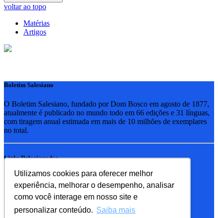
voltar ao topo
Matérias
Artigos
Boletim Salesiano
O Boletim Salesiano, fundado por Dom Bosco em agosto de 1877,
atualmente é publicado no mundo todo em 66 edições e 31 línguas,
com tiragem anual estimada em mais de 10 milhões de exemplares
no total.
Links Relacionados
Utilizamos cookies para oferecer melhor
RSB - Rede Salesiana Brasil
experiência, melhorar o desempenho, analisar
EDEBE - Editora
UPV - União pela Vida
como você interage em nosso site e
personalizar conteúdo.
Saiba mais
Familia Salesiana