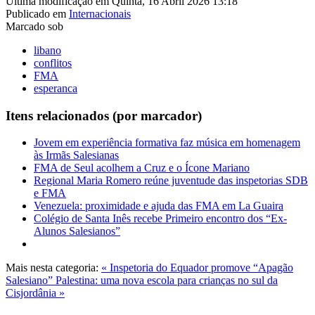
Última modificação em Quinta, 16 Abril 2026 13:18
Publicado em
Internacionais
Marcado sob
libano
conflitos
FMA
esperanca
Itens relacionados (por marcador)
Jovem em experiência formativa faz música em homenagem
às Irmãs Salesianas
FMA de Seul acolhem a Cruz e o Ícone Mariano
Regional Maria Romero reúne juventude das inspetorias SDB
e FMA
Venezuela: proximidade e ajuda das FMA em La Guaira
Colégio de Santa Inês recebe Primeiro encontro dos “Ex-
Alunos Salesianos”
Mais nesta categoria:
« Inspetoria do Equador promove “Apagão
Salesiano”
Palestina: uma nova escola para crianças no sul da
Cisjordânia »