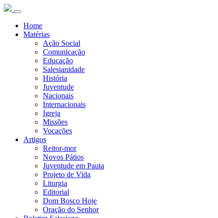
Home
Matérias
Ação Social
Comunicação
Educação
Salesianidade
História
Juventude
Nacionais
Internacionais
Igreja
Missões
Vocações
Artigos
Reitor-mor
Novos Pátios
Juventude em Pauta
Projeto de Vida
Liturgia
Editorial
Dom Bosco Hoje
Oração do Senhor