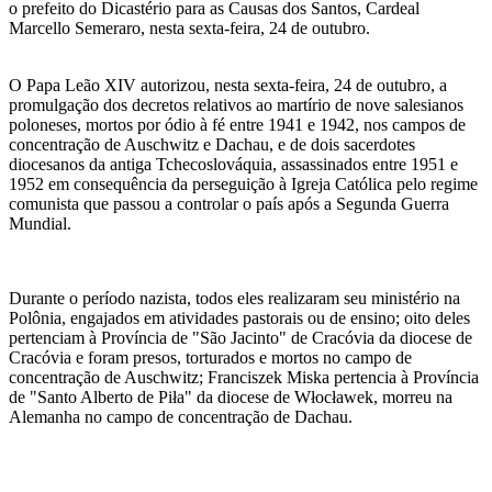
o prefeito do Dicastério para as Causas dos Santos, Cardeal
Marcello Semeraro, nesta sexta-feira, 24 de outubro.
O Papa Leão XIV autorizou, nesta sexta-feira, 24 de outubro, a
promulgação dos decretos relativos ao martírio de nove salesianos
poloneses, mortos por ódio à fé entre 1941 e 1942, nos campos de
concentração de Auschwitz e Dachau, e de dois sacerdotes
diocesanos da antiga Tchecoslováquia, assassinados entre 1951 e
1952 em consequência da perseguição à Igreja Católica pelo regime
comunista que passou a controlar o país após a Segunda Guerra
Mundial.
Durante o período nazista, todos eles realizaram seu ministério na
Polônia, engajados em atividades pastorais ou de ensino; oito deles
pertenciam à Província de "São Jacinto" de Cracóvia da diocese de
Cracóvia e foram presos, torturados e mortos no campo de
concentração de Auschwitz; Franciszek Miska pertencia à Província
de "Santo Alberto de Piła" da diocese de Włocławek, morreu na
Alemanha no campo de concentração de Dachau.