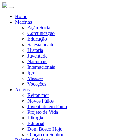
Home
Matérias
Ação Social
Comunicação
Educação
Salesianidade
História
Juventude
Nacionais
Internacionais
Igreja
Missões
Vocações
Artigos
Reitor-mor
Novos Pátios
Juventude em Pauta
Projeto de Vida
Liturgia
Editorial
Dom Bosco Hoje
Oração do Senhor