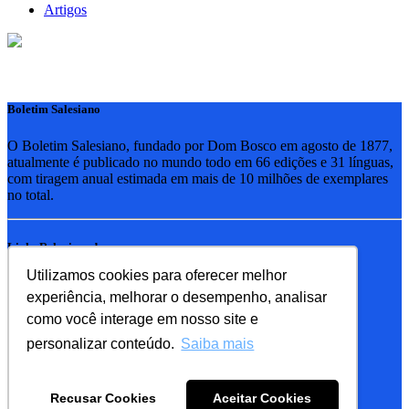
Artigos
Boletim Salesiano
O Boletim Salesiano, fundado por Dom Bosco em agosto de 1877,
atualmente é publicado no mundo todo em 66 edições e 31 línguas,
com tiragem anual estimada em mais de 10 milhões de exemplares
no total.
Links Relacionados
Utilizamos cookies para oferecer melhor
RSB - Rede Salesiana Brasil
experiência, melhorar o desempenho, analisar
EDEBE - Editora
UPV - União pela Vida
como você interage em nosso site e
personalizar conteúdo.
Saiba mais
Familia Salesiana
SDB - Salesianos de Dom Bosco
Recusar Cookies
Aceitar Cookies
FMA - Filhas de Maria Auxiliadora