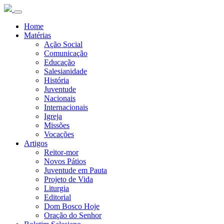
Home
Matérias
Ação Social
Comunicação
Educação
Salesianidade
História
Juventude
Nacionais
Internacionais
Igreja
Missões
Vocações
Artigos
Reitor-mor
Novos Pátios
Juventude em Pauta
Projeto de Vida
Liturgia
Editorial
Dom Bosco Hoje
Oração do Senhor