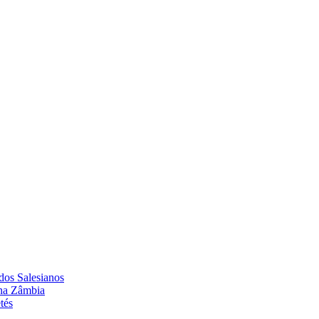
dos Salesianos
 na Zâmbia
tés