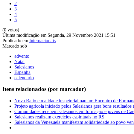
2
3
4
5
(0 votos)
Última modificação em Segunda, 29 Novembro 2021 15:51
Publicado em
Internacionais
Marcado sob
advento
Natal
Salesianos
Espanha
calendario
Itens relacionados (por marcador)
Nova Ratio e realidade inspetorial pautam Encontro de Forman
Projeto agrícola iniciado pelos Salesianos gera bons resultados
Comunidades recebem salesianos em formação e jovens de Cae
Salesianos realizam exercícios espirituais no RS
Salesianos da Venezuela manifestam solidariedade ao povo ve