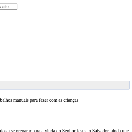
abalhos manuais para fazer com as crianças.
os a se preparar para a vinda do Senhor Jesus, o Salvador, ainda que