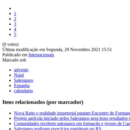
1
2
3
4
5
(0 votos)
Última modificação em Segunda, 29 Novembro 2021 15:51
Publicado em
Internacionais
Marcado sob
advento
Natal
Salesianos
Espanha
calendario
Itens relacionados (por marcador)
Nova Ratio e realidade inspetorial pautam Encontro de Forman
Projeto agrícola iniciado pelos Salesianos gera bons resultados
Comunidades recebem salesianos em formação e jovens de Cae
Salesianos realizam exercícios espirituais no RS