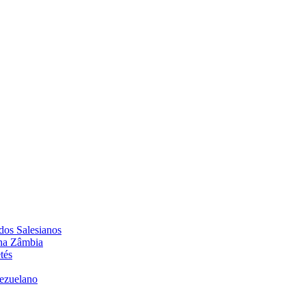
dos Salesianos
 na Zâmbia
tés
nezuelano