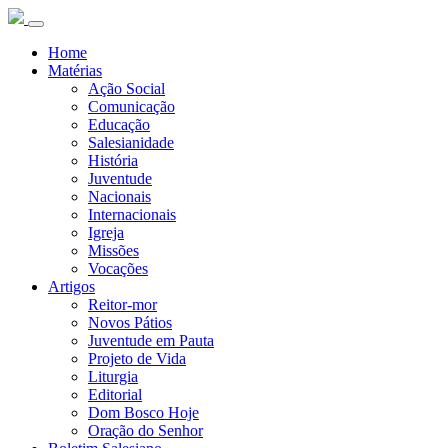
Home
Matérias
Ação Social
Comunicação
Educação
Salesianidade
História
Juventude
Nacionais
Internacionais
Igreja
Missões
Vocações
Artigos
Reitor-mor
Novos Pátios
Juventude em Pauta
Projeto de Vida
Liturgia
Editorial
Dom Bosco Hoje
Oração do Senhor