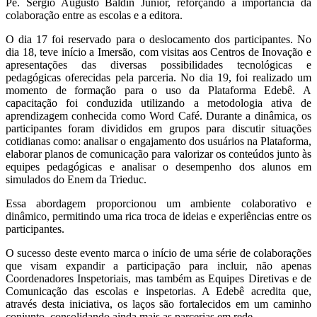
Pe. Sérgio Augusto Baldin Júnior, reforçando a importância da
colaboração entre as escolas e a editora.
O dia 17 foi reservado para o deslocamento dos participantes. No
dia 18, teve início a Imersão, com visitas aos Centros de Inovação e
apresentações das diversas possibilidades tecnológicas e
pedagógicas oferecidas pela parceria. No dia 19, foi realizado um
momento de formação para o uso da Plataforma Edebê. A
capacitação foi conduzida utilizando a metodologia ativa de
aprendizagem conhecida como Word Café. Durante a dinâmica, os
participantes foram divididos em grupos para discutir situações
cotidianas como: analisar o engajamento dos usuários na Plataforma,
elaborar planos de comunicação para valorizar os conteúdos junto às
equipes pedagógicas e analisar o desempenho dos alunos em
simulados do Enem da Trieduc.
Essa abordagem proporcionou um ambiente colaborativo e
dinâmico, permitindo uma rica troca de ideias e experiências entre os
participantes.
O sucesso deste evento marca o início de uma série de colaborações
que visam expandir a participação para incluir, não apenas
Coordenadores Inspetoriais, mas também as Equipes Diretivas e de
Comunicação das escolas e inspetorias. A Edebê acredita que,
através desta iniciativa, os laços são fortalecidos em um caminho
conjunto, consolidando ainda mais as parcerias em rede.