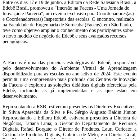
Entre os dias 17 e 19 de junho, a Editora da Rede Salesiana Brasil, a
Edebê Brasil, promoveu a "Imersão na Facens - Uma Jornada de
Inovação e Parceria", um evento exclusivo para Coordenadores(as)
e Coordenadores(as) Inspetoriais das escolas. O encontro, realizado
na Faculdade de Engenharia de Sorocaba (Facens), em São Paulo,
teve como objetivo ampliar o conhecimento dos participantes sobre
o novo modelo de negócio da Edebê e seus avançados recursos
pedagógicos.
A Facens é uma das parceiras estratégicas da Edebê, responsável
pelo desenvolvimento do Ambiente Virtual de Aprendizagem
disponibilizado para as escolas no ano letivo de 2024. Este evento
permitiu uma compreensão mais profunda dos Centros de Inovação
da Facens e explorou as soluções didáticas digitais oferecidas pela
Edebê, incluindo as já implementadas e as que estão em
desenvolvimento.
Representando a RSB, estiveram presentes os Diretores Executivos,
Ir. Silvia Aparecida da Silva e Pe. Sérgio Augusto Baldin Júnior.
Representando a Editora Edebê, estiveram presentes a Diretora de
Negócios, Tatiana Lima; o Gestor do Departamento de Recursos
Digitais, Rafael Borgate; o Diretor de Produtos, Lauri Cericato; a
Gestora de Produtos Digitais, Gabriela de Melo, e o Diretor Geral,