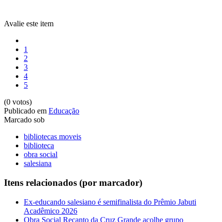
Avalie este item
1
2
3
4
5
(0 votos)
Publicado em
Educação
Marcado sob
bibliotecas moveis
biblioteca
obra social
salesiana
Itens relacionados (por marcador)
Ex-educando salesiano é semifinalista do Prêmio Jabuti
Acadêmico 2026
Obra Social Recanto da Cruz Grande acolhe grupo