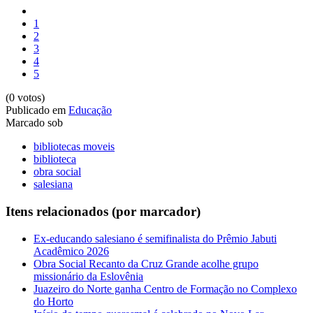
1
2
3
4
5
(0 votos)
Publicado em
Educação
Marcado sob
bibliotecas moveis
biblioteca
obra social
salesiana
Itens relacionados (por marcador)
Ex-educando salesiano é semifinalista do Prêmio Jabuti
Acadêmico 2026
Obra Social Recanto da Cruz Grande acolhe grupo
missionário da Eslovênia
Juazeiro do Norte ganha Centro de Formação no Complexo
do Horto