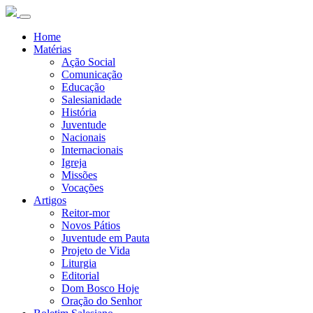
Home
Matérias
Ação Social
Comunicação
Educação
Salesianidade
História
Juventude
Nacionais
Internacionais
Igreja
Missões
Vocações
Artigos
Reitor-mor
Novos Pátios
Juventude em Pauta
Projeto de Vida
Liturgia
Editorial
Dom Bosco Hoje
Oração do Senhor