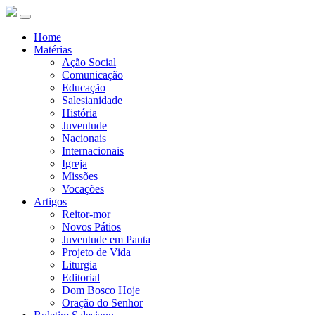
Home
Matérias
Ação Social
Comunicação
Educação
Salesianidade
História
Juventude
Nacionais
Internacionais
Igreja
Missões
Vocações
Artigos
Reitor-mor
Novos Pátios
Juventude em Pauta
Projeto de Vida
Liturgia
Editorial
Dom Bosco Hoje
Oração do Senhor