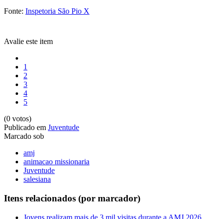
Fonte:
Inspetoria São Pio X
Avalie este item
1
2
3
4
5
(0 votos)
Publicado em
Juventude
Marcado sob
amj
animacao missionaria
Juventude
salesiana
Itens relacionados (por marcador)
Jovens realizam mais de 3 mil visitas durante a AMJ 2026