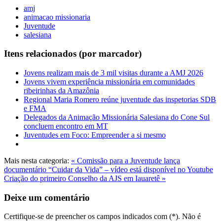
amj
animacao missionaria
Juventude
salesiana
Itens relacionados (por marcador)
Jovens realizam mais de 3 mil visitas durante a AMJ 2026
Jovens vivem experiência missionária em comunidades
ribeirinhas da Amazônia
Regional Maria Romero reúne juventude das inspetorias SDB
e FMA
Delegados da Animação Missionária Salesiana do Cone Sul
concluem encontro em MT
Juventudes em Foco: Empreender a si mesmo
Mais nesta categoria:
« Comissão para a Juventude lança
documentário “Cuidar da Vida” – vídeo está disponível no Youtube
Criação do primeiro Conselho da AJS em Iauaretê »
Deixe um comentário
Certifique-se de preencher os campos indicados com (*). Não é