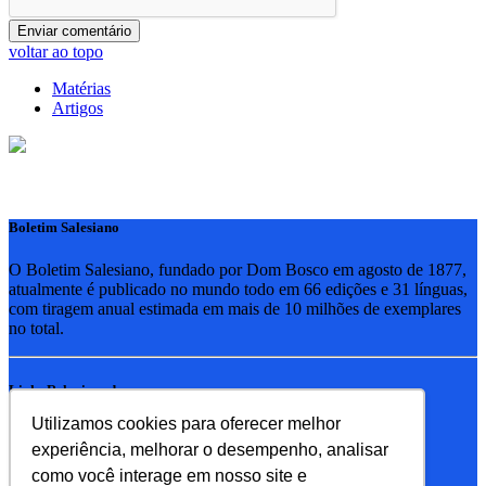
voltar ao topo
Matérias
Artigos
Boletim Salesiano
O Boletim Salesiano, fundado por Dom Bosco em agosto de 1877,
atualmente é publicado no mundo todo em 66 edições e 31 línguas,
com tiragem anual estimada em mais de 10 milhões de exemplares
no total.
Links Relacionados
Utilizamos cookies para oferecer melhor
RSB - Rede Salesiana Brasil
experiência, melhorar o desempenho, analisar
EDEBE - Editora
UPV - União pela Vida
como você interage em nosso site e