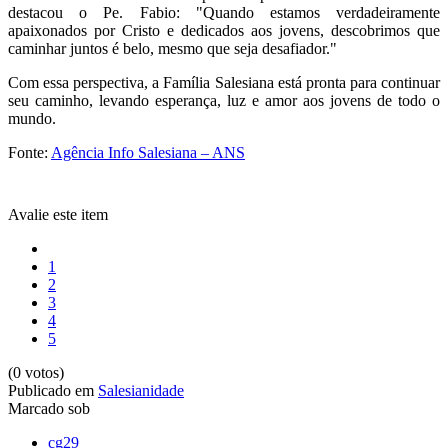
destacou o Pe. Fabio: "Quando estamos verdadeiramente
apaixonados por Cristo e dedicados aos jovens, descobrimos que
caminhar juntos é belo, mesmo que seja desafiador."
Com essa perspectiva, a Família Salesiana está pronta para continuar
seu caminho, levando esperança, luz e amor aos jovens de todo o
mundo.
Fonte:
Agência Info Salesiana – ANS
Avalie este item
1
2
3
4
5
(0 votos)
Publicado em
Salesianidade
Marcado sob
cg29