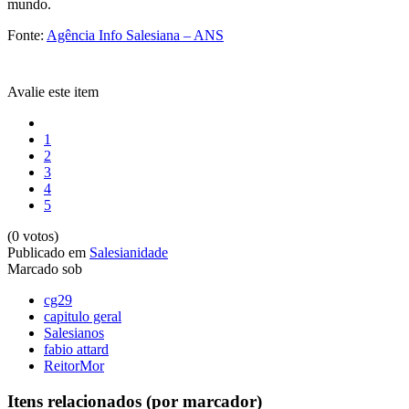
mundo.
Fonte:
Agência Info Salesiana – ANS
Avalie este item
1
2
3
4
5
(0 votos)
Publicado em
Salesianidade
Marcado sob
cg29
capitulo geral
Salesianos
fabio attard
ReitorMor
Itens relacionados (por marcador)