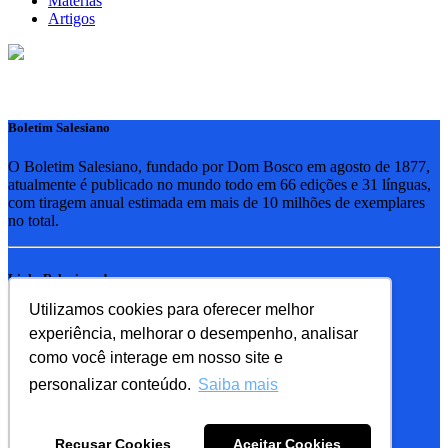
Matérias
Artigos
Boletim Salesiano
O Boletim Salesiano, fundado por Dom Bosco em agosto de 1877,
atualmente é publicado no mundo todo em 66 edições e 31 línguas,
com tiragem anual estimada em mais de 10 milhões de exemplares
no total.
Links Relacionados
Utilizamos cookies para oferecer melhor
RSB - Rede Salesiana Brasil
experiência, melhorar o desempenho, analisar
EDEBE - Editora
UPV - União pela Vida
como você interage em nosso site e
personalizar conteúdo.
Saiba mais
Familia Salesiana
SDB - Salesianos de Dom Bosco
Recusar Cookies
Aceitar Cookies