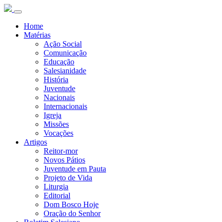
Home
Matérias
Ação Social
Comunicação
Educação
Salesianidade
História
Juventude
Nacionais
Internacionais
Igreja
Missões
Vocações
Artigos
Reitor-mor
Novos Pátios
Juventude em Pauta
Projeto de Vida
Liturgia
Editorial
Dom Bosco Hoje
Oração do Senhor