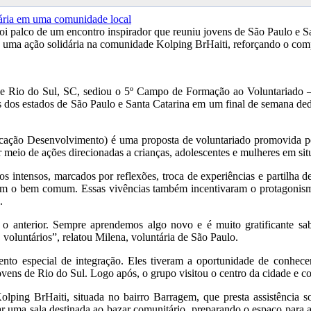
, foi palco de um encontro inspirador que reuniu jovens de São Paulo
ma ação solidária na comunidade Kolping BrHaiti, reforçando o compro
, de Rio do Sul, SC, sediou o 5º Campo de Formação ao Voluntariado –
 dos estados de São Paulo e Santa Catarina em um final de semana de
cação Desenvolvimento) é uma proposta de voluntariado promovida pe
eio de ações direcionadas a crianças, adolescentes e mulheres em situ
s intensos, marcados por reflexões, troca de experiências e partilha d
om o bem comum. Essas vivências também incentivaram o protagonismo j
.
o anterior. Sempre aprendemos algo novo e é muito gratificante sab
voluntários”, relatou Milena, voluntária de São Paulo.
nto especial de integração. Eles tiveram a oportunidade de conhec
vens de Rio do Sul. Logo após, o grupo visitou o centro da cidade e co
ping BrHaiti, situada no bairro Barragem, que presta assistência so
ar uma sala destinada ao bazar comunitário, preparando o espaço para 