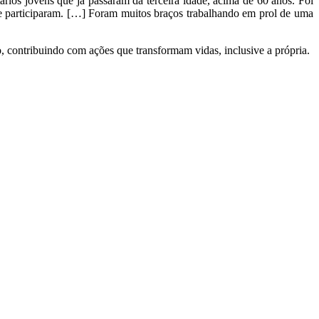
ios jovens que já passaram da terceira idade, acima de 60 anos. Foi
ue participaram. […] Foram muitos braços trabalhando em prol de uma
ontribuindo com ações que transformam vidas, inclusive a própria.