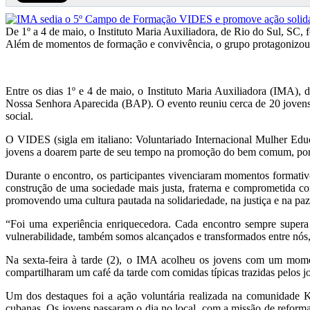
De 1º a 4 de maio, o Instituto Maria Auxiliadora, de Rio do Sul, SC
Além de momentos de formação e convivência, o grupo protagonizou u
Entre os dias 1º e 4 de maio, o Instituto Maria Auxiliadora (IMA)
Nossa Senhora Aparecida (BAP). O evento reuniu cerca de 20 jovens
social.
O VIDES (sigla em italiano: Voluntariado Internacional Mulher Edu
jovens a doarem parte de seu tempo na promoção do bem comum, por m
Durante o encontro, os participantes vivenciaram momentos formativo
construção de uma sociedade mais justa, fraterna e comprometida c
promovendo uma cultura pautada na solidariedade, na justiça e na paz
“Foi uma experiência enriquecedora. Cada encontro sempre supera 
vulnerabilidade, também somos alcançados e transformados entre nós, 
Na sexta-feira à tarde (2), o IMA acolheu os jovens com um mome
compartilharam um café da tarde com comidas típicas trazidas pelos jo
Um dos destaques foi a ação voluntária realizada na comunidade Kol
cubanas. Os jovens passaram o dia no local, com a missão de reform