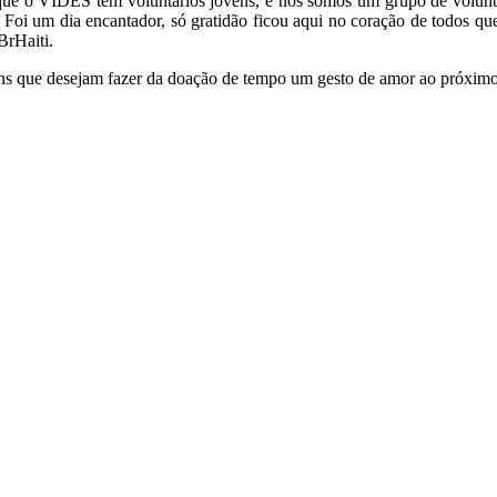
rque o VIDES tem voluntários jovens, e nós somos um grupo de voluntár
 Foi um dia encantador, só gratidão ficou aqui no coração de todos q
BrHaiti.
que desejam fazer da doação de tempo um gesto de amor ao próximo, c