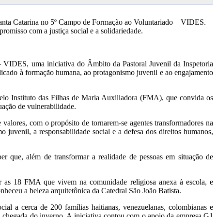
 e Santa Catarina no 5º Campo de Formação ao Voluntariado – VIDES.
misso com a justiça social e a solidariedade.
 VIDES, uma iniciativa do Âmbito da Pastoral Juvenil da Inspetoria
dicado à formação humana, ao protagonismo juvenil e ao engajamento
lo Instituto das Filhas de Maria Auxiliadora (FMA), que convida os
ação de vulnerabilidade.
e valores, com o propósito de tornarem-se agentes transformadores na
uvenil, a responsabilidade social e a defesa dos direitos humanos,
er que, além de transformar a realidade de pessoas em situação de
er as 18 FMA que vivem na comunidade religiosa anexa à escola, e
nheceu a beleza arquitetônica da Catedral São João Batista.
cial a cerca de 200 famílias haitianas, venezuelanas, colombianas e
a chegada do inverno. A iniciativa contou com o apoio da empresa G1