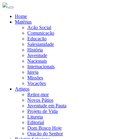
Home
Matérias
Ação Social
Comunicação
Educação
Salesianidade
História
Juventude
Nacionais
Internacionais
Igreja
Missões
Vocações
Artigos
Reitor-mor
Novos Pátios
Juventude em Pauta
Projeto de Vida
Liturgia
Editorial
Dom Bosco Hoje
Oração do Senhor