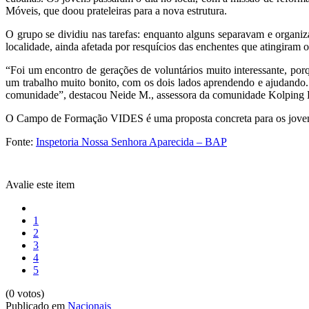
Móveis, que doou prateleiras para a nova estrutura.
O grupo se dividiu nas tarefas: enquanto alguns separavam e organi
localidade, ainda afetada por resquícios das enchentes que atingiram o
“Foi um encontro de gerações de voluntários muito interessante, po
um trabalho muito bonito, com os dois lados aprendendo e ajudando.
comunidade”, destacou Neide M., assessora da comunidade Kolping 
O Campo de Formação VIDES é uma proposta concreta para os jovens 
Fonte:
Inspetoria Nossa Senhora Aparecida – BAP
Avalie este item
1
2
3
4
5
(0 votos)
Publicado em
Nacionais