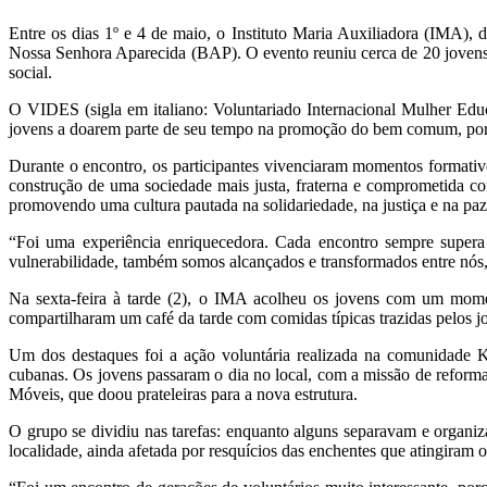
Entre os dias 1º e 4 de maio, o Instituto Maria Auxiliadora (IMA)
Nossa Senhora Aparecida (BAP). O evento reuniu cerca de 20 jovens
social.
O VIDES (sigla em italiano: Voluntariado Internacional Mulher Edu
jovens a doarem parte de seu tempo na promoção do bem comum, por m
Durante o encontro, os participantes vivenciaram momentos formativo
construção de uma sociedade mais justa, fraterna e comprometida c
promovendo uma cultura pautada na solidariedade, na justiça e na paz
“Foi uma experiência enriquecedora. Cada encontro sempre supera 
vulnerabilidade, também somos alcançados e transformados entre nós, 
Na sexta-feira à tarde (2), o IMA acolheu os jovens com um mome
compartilharam um café da tarde com comidas típicas trazidas pelos jo
Um dos destaques foi a ação voluntária realizada na comunidade Kol
cubanas. Os jovens passaram o dia no local, com a missão de reform
Móveis, que doou prateleiras para a nova estrutura.
O grupo se dividiu nas tarefas: enquanto alguns separavam e organi
localidade, ainda afetada por resquícios das enchentes que atingiram o