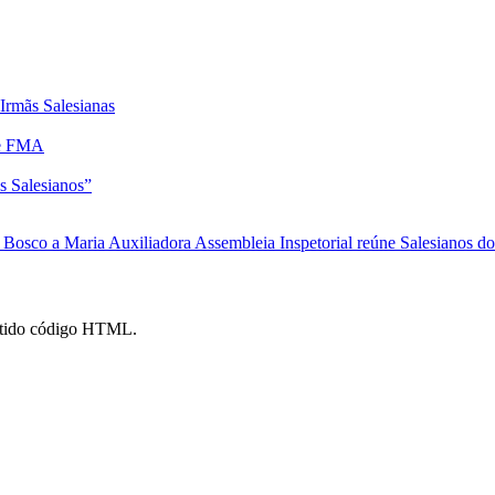
Irmãs Salesianas
 e FMA
s Salesianos”
m Bosco a Maria Auxiliadora
Assembleia Inspetorial reúne Salesianos d
mitido código HTML.