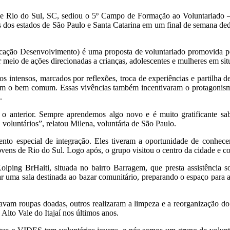
, de Rio do Sul, SC, sediou o 5º Campo de Formação ao Voluntariado –
 dos estados de São Paulo e Santa Catarina em um final de semana de
cação Desenvolvimento) é uma proposta de voluntariado promovida pe
eio de ações direcionadas a crianças, adolescentes e mulheres em situ
s intensos, marcados por reflexões, troca de experiências e partilha d
om o bem comum. Essas vivências também incentivaram o protagonismo j
.
o anterior. Sempre aprendemos algo novo e é muito gratificante sab
voluntários”, relatou Milena, voluntária de São Paulo.
nto especial de integração. Eles tiveram a oportunidade de conhec
vens de Rio do Sul. Logo após, o grupo visitou o centro da cidade e co
ping BrHaiti, situada no bairro Barragem, que presta assistência so
ar uma sala destinada ao bazar comunitário, preparando o espaço para 
zavam roupas doadas, outros realizaram a limpeza e a reorganização do
 Alto Vale do Itajaí nos últimos anos.