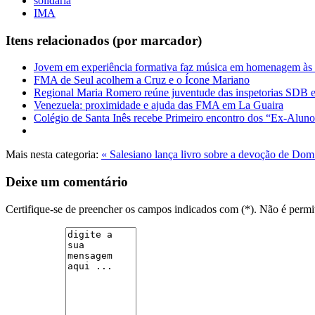
solidária
IMA
Itens relacionados (por marcador)
Jovem em experiência formativa faz música em homenagem às 
FMA de Seul acolhem a Cruz e o Ícone Mariano
Regional Maria Romero reúne juventude das inspetorias SDB
Venezuela: proximidade e ajuda das FMA em La Guaira
Colégio de Santa Inês recebe Primeiro encontro dos “Ex-Aluno
Mais nesta categoria:
« Salesiano lança livro sobre a devoção de Do
Deixe um comentário
Certifique-se de preencher os campos indicados com (*). Não é per