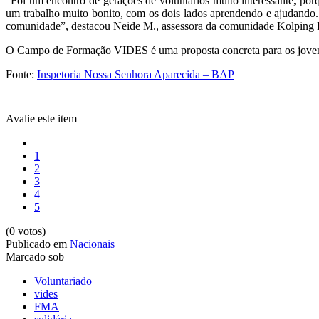
“Foi um encontro de gerações de voluntários muito interessante, po
um trabalho muito bonito, com os dois lados aprendendo e ajudando.
comunidade”, destacou Neide M., assessora da comunidade Kolping 
O Campo de Formação VIDES é uma proposta concreta para os jovens 
Fonte:
Inspetoria Nossa Senhora Aparecida – BAP
Avalie este item
1
2
3
4
5
(0 votos)
Publicado em
Nacionais
Marcado sob
Voluntariado
vides
FMA