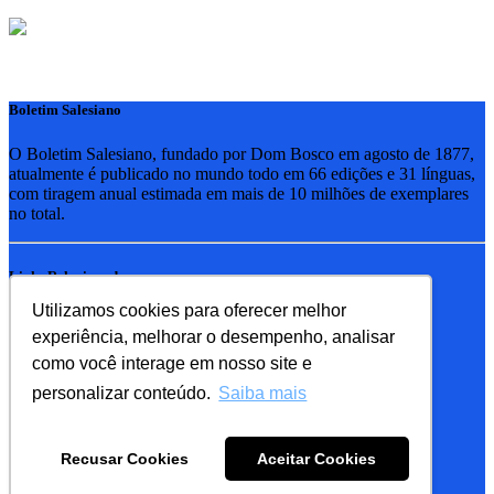
Boletim Salesiano
O Boletim Salesiano, fundado por Dom Bosco em agosto de 1877,
atualmente é publicado no mundo todo em 66 edições e 31 línguas,
com tiragem anual estimada em mais de 10 milhões de exemplares
no total.
Links Relacionados
Utilizamos cookies para oferecer melhor
RSB - Rede Salesiana Brasil
experiência, melhorar o desempenho, analisar
EDEBE - Editora
UPV - União pela Vida
como você interage em nosso site e
personalizar conteúdo.
Saiba mais
Familia Salesiana
SDB - Salesianos de Dom Bosco
Recusar Cookies
Aceitar Cookies
FMA - Filhas de Maria Auxiliadora