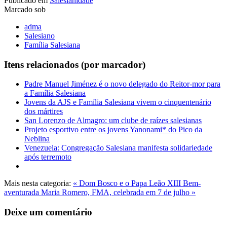
Publicado em
Salesianidade
Marcado sob
adma
Salesiano
Família Salesiana
Itens relacionados (por marcador)
Padre Manuel Jiménez é o novo delegado do Reitor-mor para
a Família Salesiana
Jovens da AJS e Família Salesiana vivem o cinquentenário
dos mártires
San Lorenzo de Almagro: um clube de raízes salesianas
Projeto esportivo entre os jovens Yanonami* do Pico da
Neblina
Venezuela: Congregação Salesiana manifesta solidariedade
após terremoto
Mais nesta categoria:
« Dom Bosco e o Papa Leão XIII
Bem-
aventurada Maria Romero, FMA, celebrada em 7 de julho »
Deixe um comentário