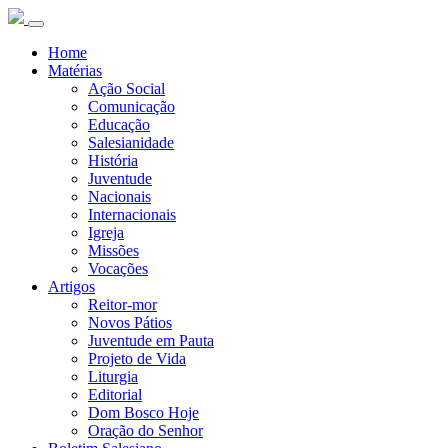
Home
Matérias
Ação Social
Comunicação
Educação
Salesianidade
História
Juventude
Nacionais
Internacionais
Igreja
Missões
Vocações
Artigos
Reitor-mor
Novos Pátios
Juventude em Pauta
Projeto de Vida
Liturgia
Editorial
Dom Bosco Hoje
Oração do Senhor