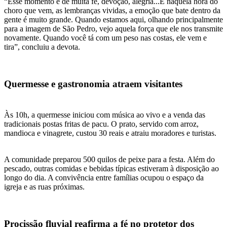
“Esse momento é de muita fé, devoção, alegria...E naquela hora do
choro que vem, as lembranças vividas, a emoção que bate dentro da
gente é muito grande. Quando estamos aqui, olhando principalmente
para a imagem de São Pedro, vejo aquela força que ele nos transmite
novamente. Quando você tá com um peso nas costas, ele vem e
tira”, concluiu a devota.
Quermesse e gastronomia atraem visitantes
Às 10h, a quermesse iniciou com música ao vivo e a venda das
tradicionais postas fritas de pacu. O prato, servido com arroz,
mandioca e vinagrete, custou 30 reais e atraiu moradores e turistas.
A comunidade preparou 500 quilos de peixe para a festa. Além do
pescado, outras comidas e bebidas típicas estiveram à disposição ao
longo do dia. A convivência entre famílias ocupou o espaço da
igreja e as ruas próximas.
Procissão fluvial reafirma a fé no protetor dos