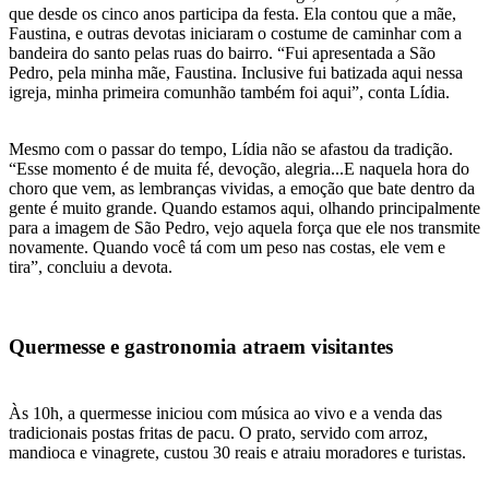
que desde os cinco anos participa da festa. Ela contou que a mãe,
Faustina, e outras devotas iniciaram o costume de caminhar com a
bandeira do santo pelas ruas do bairro. “Fui apresentada a São
Pedro, pela minha mãe, Faustina. Inclusive fui batizada aqui nessa
igreja, minha primeira comunhão também foi aqui”, conta Lídia.
Mesmo com o passar do tempo, Lídia não se afastou da tradição.
“Esse momento é de muita fé, devoção, alegria...E naquela hora do
choro que vem, as lembranças vividas, a emoção que bate dentro da
gente é muito grande. Quando estamos aqui, olhando principalmente
para a imagem de São Pedro, vejo aquela força que ele nos transmite
novamente. Quando você tá com um peso nas costas, ele vem e
tira”, concluiu a devota.
Quermesse e gastronomia atraem visitantes
Às 10h, a quermesse iniciou com música ao vivo e a venda das
tradicionais postas fritas de pacu. O prato, servido com arroz,
mandioca e vinagrete, custou 30 reais e atraiu moradores e turistas.