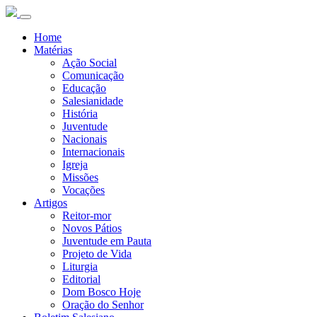
Home
Matérias
Ação Social
Comunicação
Educação
Salesianidade
História
Juventude
Nacionais
Internacionais
Igreja
Missões
Vocações
Artigos
Reitor-mor
Novos Pátios
Juventude em Pauta
Projeto de Vida
Liturgia
Editorial
Dom Bosco Hoje
Oração do Senhor