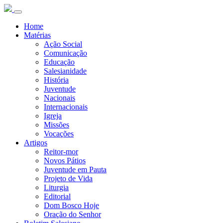
Home
Matérias
Ação Social
Comunicação
Educação
Salesianidade
História
Juventude
Nacionais
Internacionais
Igreja
Missões
Vocações
Artigos
Reitor-mor
Novos Pátios
Juventude em Pauta
Projeto de Vida
Liturgia
Editorial
Dom Bosco Hoje
Oração do Senhor