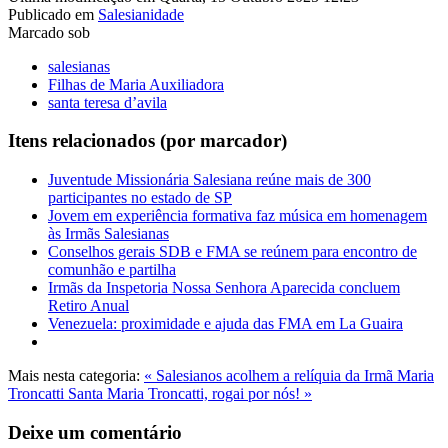
Publicado em
Salesianidade
Marcado sob
salesianas
Filhas de Maria Auxiliadora
santa teresa d’avila
Itens relacionados (por marcador)
Juventude Missionária Salesiana reúne mais de 300
participantes no estado de SP
Jovem em experiência formativa faz música em homenagem
às Irmãs Salesianas
Conselhos gerais SDB e FMA se reúnem para encontro de
comunhão e partilha
Irmãs da Inspetoria Nossa Senhora Aparecida concluem
Retiro Anual
Venezuela: proximidade e ajuda das FMA em La Guaira
Mais nesta categoria:
« Salesianos acolhem a relíquia da Irmã Maria
Troncatti
Santa Maria Troncatti, rogai por nós! »
Deixe um comentário