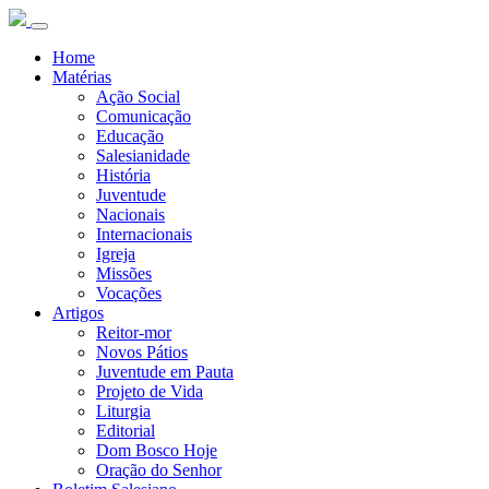
Home
Matérias
Ação Social
Comunicação
Educação
Salesianidade
História
Juventude
Nacionais
Internacionais
Igreja
Missões
Vocações
Artigos
Reitor-mor
Novos Pátios
Juventude em Pauta
Projeto de Vida
Liturgia
Editorial
Dom Bosco Hoje
Oração do Senhor