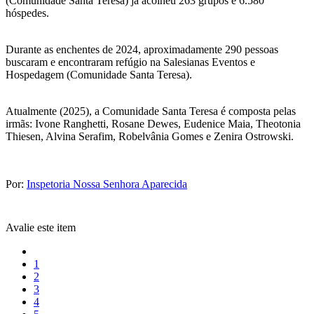
(Comunidade Santa Teresa) já acolheu 263 grupos e 6.580
hóspedes.
Durante as enchentes de 2024, aproximadamente 290 pessoas
buscaram e encontraram refúgio na Salesianas Eventos e
Hospedagem (Comunidade Santa Teresa).
Atualmente (2025), a Comunidade Santa Teresa é composta pelas
irmãs: Ivone Ranghetti, Rosane Dewes, Eudenice Maia, Theotonia
Thiesen, Alvina Serafim, Robelvânia Gomes e Zenira Ostrowski.
Por:
Inspetoria Nossa Senhora Aparecida
Avalie este item
1
2
3
4