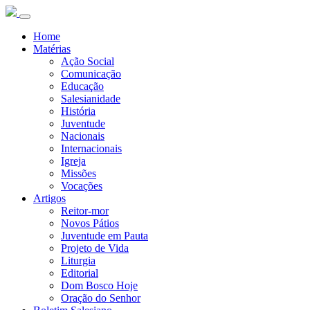
Home
Matérias
Ação Social
Comunicação
Educação
Salesianidade
História
Juventude
Nacionais
Internacionais
Igreja
Missões
Vocações
Artigos
Reitor-mor
Novos Pátios
Juventude em Pauta
Projeto de Vida
Liturgia
Editorial
Dom Bosco Hoje
Oração do Senhor