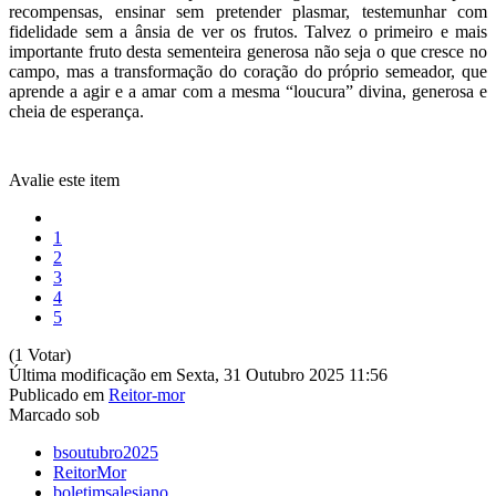
recompensas, ensinar sem pretender plasmar, testemunhar com
fidelidade sem a ânsia de ver os frutos. Talvez o primeiro e mais
importante fruto desta sementeira generosa não seja o que cresce no
campo, mas a transformação do coração do próprio semeador, que
aprende a agir e a amar com a mesma “loucura” divina, generosa e
cheia de esperança.
Avalie este item
1
2
3
4
5
(1 Votar)
Última modificação em Sexta, 31 Outubro 2025 11:56
Publicado em
Reitor-mor
Marcado sob
bsoutubro2025
ReitorMor
boletimsalesiano