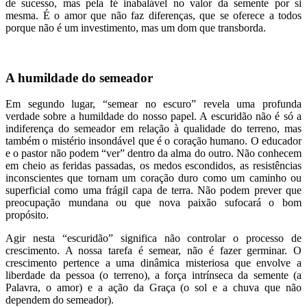
de sucesso, mas pela fé inabalável no valor da semente por si
mesma. É o amor que não faz diferenças, que se oferece a todos
porque não é um investimento, mas um dom que transborda.
A humildade do semeador
Em segundo lugar, “semear no escuro” revela uma profunda
verdade sobre a humildade do nosso papel. A escuridão não é só a
indiferença do semeador em relação à qualidade do terreno, mas
também o mistério insondável que é o coração humano. O educador
e o pastor não podem “ver” dentro da alma do outro. Não conhecem
em cheio as feridas passadas, os medos escondidos, as resistências
inconscientes que tornam um coração duro como um caminho ou
superficial como uma frágil capa de terra. Não podem prever que
preocupação mundana ou que nova paixão sufocará o bom
propósito.
Agir nesta “escuridão” significa não controlar o processo de
crescimento. A nossa tarefa é semear, não é fazer germinar. O
crescimento pertence a uma dinâmica misteriosa que envolve a
liberdade da pessoa (o terreno), a força intrínseca da semente (a
Palavra, o amor) e a ação da Graça (o sol e a chuva que não
dependem do semeador).