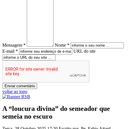
Mensagem *
Nome *
E-mail *
URL do site
voltar ao topo
A “loucura divina” do semeador que
semeia no escuro
Terça, 28 Outubro 2025 17:20
Escrito por Pe. Fabio Attard –