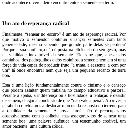
onde acontece o verdadeiro encontro entre a semente e a terra.
Um ato de esperança radical
Finalmente, “semear no escuro” é um ato de esperança radical. Por
que motivo o semeador continua a lançar sementes com tanta
generosidade, mesmo sabendo que grande parte delas se perderá?
Porque a sua confiança não é posta na eficiência do seu gesto, mas
na vitalidade inexaurível da semente. Ele sabe que, apesar dos
caminhos, dos pedregulhos e dos espinhos, a semente tem em si uma
força de vida capaz de produzir fruto “a trinta, a sessenta, a cem por
um” lá onde encontrar nem que seja um pequeno recanto de terra
boa.
Esta é uma lição fundamentalmente contra o cinismo e o cansaço
que podem assaltar quem trabalha no campo educativo e pastoral.
Perante a apatia, a indiferença ou a hostilidade, a tentação é desistir
de semear, chegar à conclusão de que “não vale a pena”. Ao invés, a
parábola convida-nos a deslocar o focus da resposta do terreno para
a qualidade da semente. A nossa tarefa não é preocupar-nos
obsessivamente com a colheita, mas assegurar-nos de semear uma
semente boa: uma palavra autêntica, um testemunho credível, um
amor paciente, uma cultura sólida.