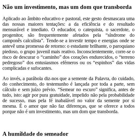
Não um investimento, mas um dom que transborda
Aplicado ao âmbito educativo e pastoral, este gesto desmascara uma
das nossas maiores tentações: a da eficiência e do resultado
mensurável e imediato. O educador, o catequista, o sacerdote, o
progenitor, são frequentemente afetados pela “síndrome do
camponês calculista”. Tende-se a investir tempo e energias onde se
antevê uma promessa de retorno: o estudante brilhante, o paroquiano
piedoso, o grupo juvenil mais reativo. Inconscientemente, corre-se o
risco de descurar o “caminho” dos corações endurecidos, o “terreno
pedregoso” dos entusiasmos efémeros ou os “espinhos” das vidas
complicadas e sufocantes.
Ao invés, a parábola diz-nos que a semente da Palavra, do cuidado,
do conhecimento, do testemunho é lançada por toda a parte, sem
cálculo e sem juízo prévio. “Semear no escuro” significa, antes de
tudo, isto: agir por pura gratuidade, impelido não pela probabilidade
de sucesso, mas pela fé inabalável no valor da semente por si
mesma. É o amor que não faz diferenças, que se oferece a todos
porque não é um investimento, mas um dom que transborda.
A humildade do semeador