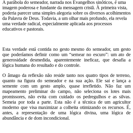
A parábola do semeador, narrada nos Evangelhos sinóticos, é uma
imagem poderosa e fundante da mensagem cristã. À primeira vista,
poderia parecer uma simples alegoria sobre os diversos acolhimentos
da Palavra de Deus. Todavia, a um olhar mais profundo, ela revela
uma verdade radical, especialmente aplicada aos processos
educativos e pastorais.
Esta verdade está contida no gesto mesmo do semeador, um gesto
que poderíamos definir como um “semear no escuro”: um ato de
generosidade desmedida, aparentemente ineficaz, que desafia a
lógica humana do resultado e do controle.
O âmago da reflexão não reside tanto nos quatro tipos de terreno,
quanto na figura do semeador e na sua ação. Ele sai e lança a
semente com um gesto amplo, quase irrefletido. Não faz um
mapeamento preliminar do campo, não seleciona os lotes mais
promissores, não evita com cuidado os pedregulhos e as silvas.
Semeia por toda a parte. Esta não é a técnica de um agricultor
moderno que visa maximizar a colheita otimizando os recursos. É,
antes, a representação de uma lógica divina, uma lógica de
abundância e de dom incondicional.