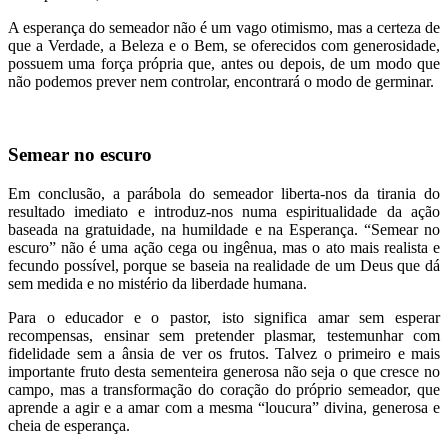
A esperança do semeador não é um vago otimismo, mas a certeza de
que a Verdade, a Beleza e o Bem, se oferecidos com generosidade,
possuem uma força própria que, antes ou depois, de um modo que
não podemos prever nem controlar, encontrará o modo de germinar.
Semear no escuro
Em conclusão, a parábola do semeador liberta-nos da tirania do
resultado imediato e introduz-nos numa espiritualidade da ação
baseada na gratuidade, na humildade e na Esperança. “Semear no
escuro” não é uma ação cega ou ingênua, mas o ato mais realista e
fecundo possível, porque se baseia na realidade de um Deus que dá
sem medida e no mistério da liberdade humana.
Para o educador e o pastor, isto significa amar sem esperar
recompensas, ensinar sem pretender plasmar, testemunhar com
fidelidade sem a ânsia de ver os frutos. Talvez o primeiro e mais
importante fruto desta sementeira generosa não seja o que cresce no
campo, mas a transformação do coração do próprio semeador, que
aprende a agir e a amar com a mesma “loucura” divina, generosa e
cheia de esperança.