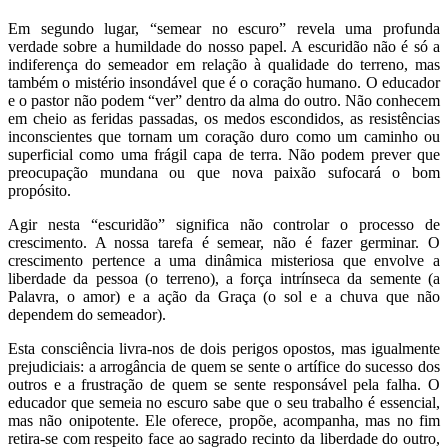
Em segundo lugar, “semear no escuro” revela uma profunda
verdade sobre a humildade do nosso papel. A escuridão não é só a
indiferença do semeador em relação à qualidade do terreno, mas
também o mistério insondável que é o coração humano. O educador
e o pastor não podem “ver” dentro da alma do outro. Não conhecem
em cheio as feridas passadas, os medos escondidos, as resistências
inconscientes que tornam um coração duro como um caminho ou
superficial como uma frágil capa de terra. Não podem prever que
preocupação mundana ou que nova paixão sufocará o bom
propósito.
Agir nesta “escuridão” significa não controlar o processo de
crescimento. A nossa tarefa é semear, não é fazer germinar. O
crescimento pertence a uma dinâmica misteriosa que envolve a
liberdade da pessoa (o terreno), a força intrínseca da semente (a
Palavra, o amor) e a ação da Graça (o sol e a chuva que não
dependem do semeador).
Esta consciência livra-nos de dois perigos opostos, mas igualmente
prejudiciais: a arrogância de quem se sente o artífice do sucesso dos
outros e a frustração de quem se sente responsável pela falha. O
educador que semeia no escuro sabe que o seu trabalho é essencial,
mas não onipotente. Ele oferece, propõe, acompanha, mas no fim
retira-se com respeito face ao sagrado recinto da liberdade do outro,