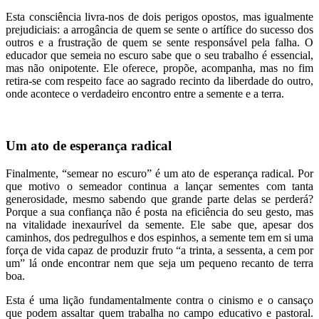
Esta consciência livra-nos de dois perigos opostos, mas igualmente
prejudiciais: a arrogância de quem se sente o artífice do sucesso dos
outros e a frustração de quem se sente responsável pela falha. O
educador que semeia no escuro sabe que o seu trabalho é essencial,
mas não onipotente. Ele oferece, propõe, acompanha, mas no fim
retira-se com respeito face ao sagrado recinto da liberdade do outro,
onde acontece o verdadeiro encontro entre a semente e a terra.
Um ato de esperança radical
Finalmente, “semear no escuro” é um ato de esperança radical. Por
que motivo o semeador continua a lançar sementes com tanta
generosidade, mesmo sabendo que grande parte delas se perderá?
Porque a sua confiança não é posta na eficiência do seu gesto, mas
na vitalidade inexaurível da semente. Ele sabe que, apesar dos
caminhos, dos pedregulhos e dos espinhos, a semente tem em si uma
força de vida capaz de produzir fruto “a trinta, a sessenta, a cem por
um” lá onde encontrar nem que seja um pequeno recanto de terra
boa.
Esta é uma lição fundamentalmente contra o cinismo e o cansaço
que podem assaltar quem trabalha no campo educativo e pastoral.