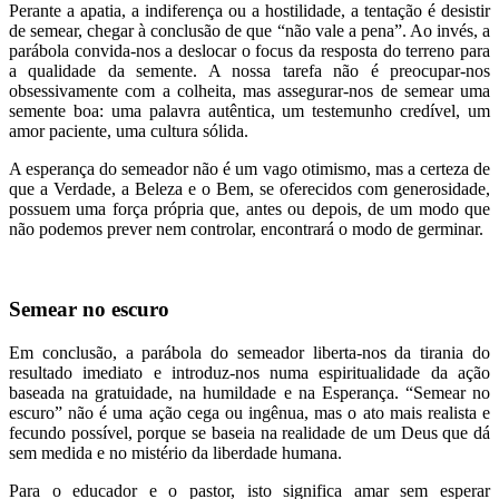
Perante a apatia, a indiferença ou a hostilidade, a tentação é desistir
de semear, chegar à conclusão de que “não vale a pena”. Ao invés, a
parábola convida-nos a deslocar o focus da resposta do terreno para
a qualidade da semente. A nossa tarefa não é preocupar-nos
obsessivamente com a colheita, mas assegurar-nos de semear uma
semente boa: uma palavra autêntica, um testemunho credível, um
amor paciente, uma cultura sólida.
A esperança do semeador não é um vago otimismo, mas a certeza de
que a Verdade, a Beleza e o Bem, se oferecidos com generosidade,
possuem uma força própria que, antes ou depois, de um modo que
não podemos prever nem controlar, encontrará o modo de germinar.
Semear no escuro
Em conclusão, a parábola do semeador liberta-nos da tirania do
resultado imediato e introduz-nos numa espiritualidade da ação
baseada na gratuidade, na humildade e na Esperança. “Semear no
escuro” não é uma ação cega ou ingênua, mas o ato mais realista e
fecundo possível, porque se baseia na realidade de um Deus que dá
sem medida e no mistério da liberdade humana.
Para o educador e o pastor, isto significa amar sem esperar