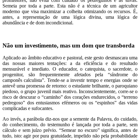
promissores, não evita com cuidado os pedregulhos e as silvas.
Semeia por toda a parte. Esta não é a técnica de um agricultor
moderno que visa maximizar a colheita otimizando os recursos. É,
antes, a representação de uma lógica divina, uma lógica de
abundância e de dom incondicional.
Não um investimento, mas um dom que transborda
Aplicado ao âmbito educativo e pastoral, este gesto desmascara uma
das nossas maiores tentações: a da eficiência e do resultado
mensurável e imediato. O educador, o catequista, o sacerdote, o
progenitor, são frequentemente afetados pela “síndrome do
camponês calculista”. Tende-se a investir tempo e energias onde se
antevê uma promessa de retorno: o estudante brilhante, o paroquiano
piedoso, o grupo juvenil mais reativo. Inconscientemente, corre-se o
risco de descurar o “caminho” dos corações endurecidos, o “terreno
pedregoso” dos entusiasmos efémeros ou os “espinhos” das vidas
complicadas e sufocantes.
Ao invés, a parábola diz-nos que a semente da Palavra, do cuidado,
do conhecimento, do testemunho é lançada por toda a parte, sem
cálculo e sem juízo prévio. “Semear no escuro” significa, antes de
tudo, isto: agir por pura gratuidade, impelido não pela probabilidade