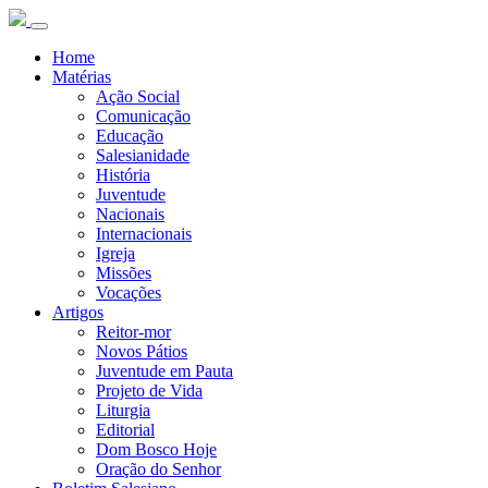
Home
Matérias
Ação Social
Comunicação
Educação
Salesianidade
História
Juventude
Nacionais
Internacionais
Igreja
Missões
Vocações
Artigos
Reitor-mor
Novos Pátios
Juventude em Pauta
Projeto de Vida
Liturgia
Editorial
Dom Bosco Hoje
Oração do Senhor