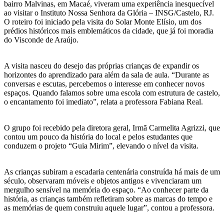
bairro Malvinas, em Macaé, viveram uma experiência inesquecível
ao visitar o Instituto Nossa Senhora da Glória – INSG/Castelo, RJ.
O roteiro foi iniciado pela visita do Solar Monte Elísio, um dos
prédios históricos mais emblemáticos da cidade, que já foi moradia
do Visconde de Araújo.
A visita nasceu do desejo das próprias crianças de expandir os
horizontes do aprendizado para além da sala de aula. “Durante as
conversas e escutas, percebemos o interesse em conhecer novos
espaços. Quando falamos sobre uma escola com estrutura de castelo,
o encantamento foi imediato”, relata a professora Fabiana Real.
O grupo foi recebido pela diretora geral, Irmã Carmelita Agrizzi, que
contou um pouco da história do local e pelos estudantes que
conduzem o projeto “Guia Mirim”, elevando o nível da visita.
As crianças subiram a escadaria centenária construída há mais de um
século, observaram móveis e objetos antigos e vivenciaram um
mergulho sensível na memória do espaço. “Ao conhecer parte da
história, as crianças também refletiram sobre as marcas do tempo e
as memórias de quem construiu aquele lugar”, contou a professora.