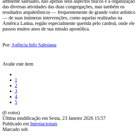
ambiente salesiano, não apenas seus aspectos físicos e a organização
das diversas atividades das duas congregações, mas também os
resultados arquitetônicos — frequentemente de grande valor artístico
— de suas inúmeras intervenções, como aquelas realizadas na
América Latina, região especialmente querida pelo cardeal, onde ele
passou muitos anos de sua missão apostólica.
Por:
Agência Info Salesiana
Avalie este item
1
2
3
4
5
(0 votos)
Última modificação em Sexta, 23 Janeiro 2026 15:57
Publicado em
Internacionais
Marcado sob