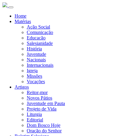
Home
Matérias
Ação Social
Comunicação
Educação
Salesianidade
História
Juventude
Nacionais
Internacionais
Igreja
Missões
Vocações
Artigos
Reitor-mor
Novos Pátios
Juventude em Pauta
Projeto de Vida
Liturgia
Editorial
Dom Bosco Hoje
Oração do Senhor