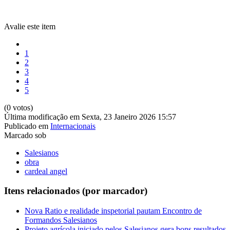
Avalie este item
1
2
3
4
5
(0 votos)
Última modificação em Sexta, 23 Janeiro 2026 15:57
Publicado em
Internacionais
Marcado sob
Salesianos
obra
cardeal angel
Itens relacionados (por marcador)
Nova Ratio e realidade inspetorial pautam Encontro de
Formandos Salesianos
Projeto agrícola iniciado pelos Salesianos gera bons resultados