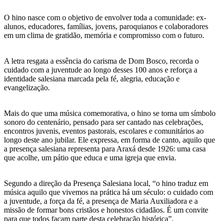
O hino nasce com o objetivo de envolver toda a comunidade: ex-
alunos, educadores, famílias, jovens, paroquianos e colaboradores
em um clima de gratidão, memória e compromisso com o futuro.
A letra resgata a essência do carisma de Dom Bosco, recorda o
cuidado com a juventude ao longo desses 100 anos e reforça a
identidade salesiana marcada pela fé, alegria, educação e
evangelização.
Mais do que uma música comemorativa, o hino se torna um símbolo
sonoro do centenário, pensado para ser cantado nas celebrações,
encontros juvenis, eventos pastorais, escolares e comunitários ao
longo deste ano jubilar. Ele expressa, em forma de canto, aquilo que
a presença salesiana representa para Araxá desde 1926: uma casa
que acolhe, um pátio que educa e uma igreja que envia.
Segundo a direção da Presença Salesiana local, “o hino traduz em
música aquilo que vivemos na prática há um século: o cuidado com
a juventude, a força da fé, a presença de Maria Auxiliadora e a
missão de formar bons cristãos e honestos cidadãos. É um convite
para que todos façam parte desta celebração histórica”.