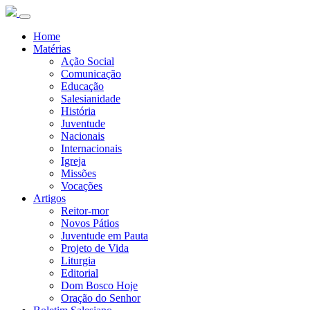
Home
Matérias
Ação Social
Comunicação
Educação
Salesianidade
História
Juventude
Nacionais
Internacionais
Igreja
Missões
Vocações
Artigos
Reitor-mor
Novos Pátios
Juventude em Pauta
Projeto de Vida
Liturgia
Editorial
Dom Bosco Hoje
Oração do Senhor