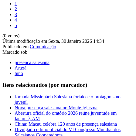
1
2
3
4
5
(0 votos)
Última modificação em Sexta, 30 Janeiro 2026 14:34
Publicado em
Comunicação
Marcado sob
presenca salesiana
Araxá
hino
Itens relacionados (por marcador)
Jornada Missionária Salesiana fortalece o protagonismo
juvenil
Nova presença salesiana no Monte Igliczna
Abertura oficial do oratório 2026 reúne juventude em
Iauaretê, AM
China: Macau celebra 120 anos de presença salesiana
Divulgado o hino oficial do VI Congresso Mundial dos
Salesianos Cooperadores