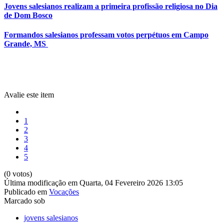
Jovens salesianos realizam a primeira profissão religiosa no Dia
de Dom Bosco
Formandos salesianos professam votos perpétuos em Campo
Grande, MS
Avalie este item
1
2
3
4
5
(0 votos)
Última modificação em Quarta, 04 Fevereiro 2026 13:05
Publicado em
Vocações
Marcado sob
jovens salesianos