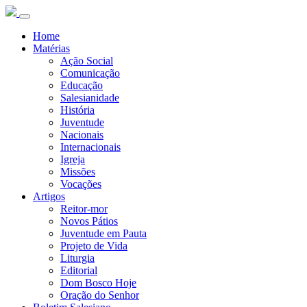
Home
Matérias
Ação Social
Comunicação
Educação
Salesianidade
História
Juventude
Nacionais
Internacionais
Igreja
Missões
Vocações
Artigos
Reitor-mor
Novos Pátios
Juventude em Pauta
Projeto de Vida
Liturgia
Editorial
Dom Bosco Hoje
Oração do Senhor