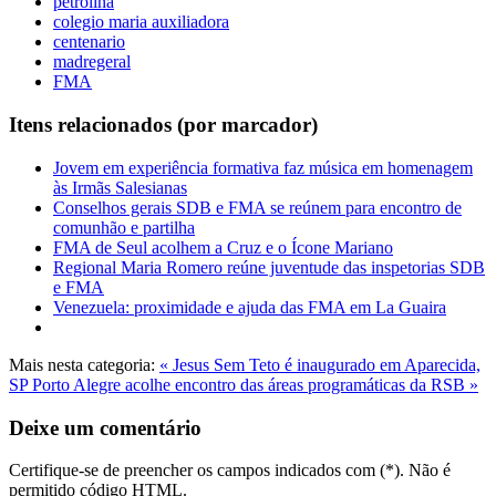
petrolina
colegio maria auxiliadora
centenario
madregeral
FMA
Itens relacionados (por marcador)
Jovem em experiência formativa faz música em homenagem
às Irmãs Salesianas
Conselhos gerais SDB e FMA se reúnem para encontro de
comunhão e partilha
FMA de Seul acolhem a Cruz e o Ícone Mariano
Regional Maria Romero reúne juventude das inspetorias SDB
e FMA
Venezuela: proximidade e ajuda das FMA em La Guaira
Mais nesta categoria:
« Jesus Sem Teto é inaugurado em Aparecida,
SP
Porto Alegre acolhe encontro das áreas programáticas da RSB »
Deixe um comentário
Certifique-se de preencher os campos indicados com (*). Não é
permitido código HTML.