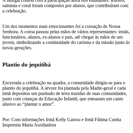
A liturgia contou com a participação ativa dos estudantes: leitores,
salmista e coral foram compostos por alunos, que contribuíram com
a celebração.
Um dos momentos mais emocionantes foi a coroação de Nossa
Senhora. A coroa passou pelas mãos de vários representantes: irmãs,
funcionários, alunos, ex-alunos e pais, até chegar às mãos de um
jovem, simbolizando a continuidade do carisma e da missão junto às
novas gerações.
Plantio do jequitibá
Encerrada a celebração na quadra, a comunidade dirigiu-se para o
plantio do jequitibá. A árvore foi plantada pela Madre-geral e cada
irmã depositou um punhado de terra trazidas de suas comunidades,
junto com crianças da Educação Infantil, que entoaram um canto
alusivo ao “plantar o amor”.
Por: Com informações Irmã Kelly Gaioso e Irmã Fátima Cunha
Inspetoria Maria Auxiliadora