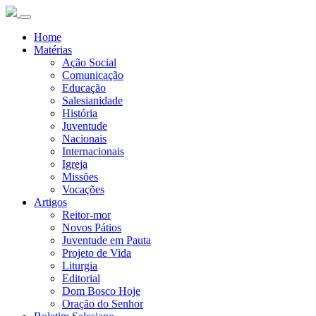
Home
Matérias
Ação Social
Comunicação
Educação
Salesianidade
História
Juventude
Nacionais
Internacionais
Igreja
Missões
Vocações
Artigos
Reitor-mor
Novos Pátios
Juventude em Pauta
Projeto de Vida
Liturgia
Editorial
Dom Bosco Hoje
Oração do Senhor