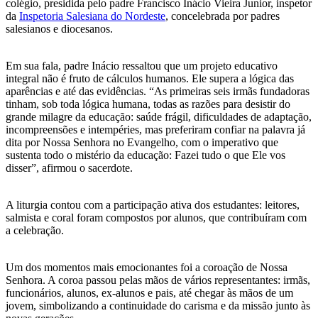
colégio, presidida pelo padre Francisco Inácio Vieira Junior, inspetor
da
Inspetoria Salesiana do Nordeste
, concelebrada por padres
salesianos e diocesanos.
Em sua fala, padre Inácio ressaltou que um projeto educativo
integral não é fruto de cálculos humanos. Ele supera a lógica das
aparências e até das evidências. “As primeiras seis irmãs fundadoras
tinham, sob toda lógica humana, todas as razões para desistir do
grande milagre da educação: saúde frágil, dificuldades de adaptação,
incompreensões e intempéries, mas preferiram confiar na palavra já
dita por Nossa Senhora no Evangelho, com o imperativo que
sustenta todo o mistério da educação: Fazei tudo o que Ele vos
disser”, afirmou o sacerdote.
A liturgia contou com a participação ativa dos estudantes: leitores,
salmista e coral foram compostos por alunos, que contribuíram com
a celebração.
Um dos momentos mais emocionantes foi a coroação de Nossa
Senhora. A coroa passou pelas mãos de vários representantes: irmãs,
funcionários, alunos, ex-alunos e pais, até chegar às mãos de um
jovem, simbolizando a continuidade do carisma e da missão junto às