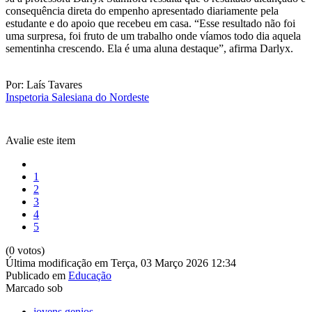
consequência direta do empenho apresentado diariamente pela
estudante e do apoio que recebeu em casa. “Esse resultado não foi
uma surpresa, foi fruto de um trabalho onde víamos todo dia aquela
sementinha crescendo. Ela é uma aluna destaque”, afirma Darlyx.
Por: Laís Tavares
Inspetoria Salesiana do Nordeste
Avalie este item
1
2
3
4
5
(0 votos)
Última modificação em Terça, 03 Março 2026 12:34
Publicado em
Educação
Marcado sob
jovens genios