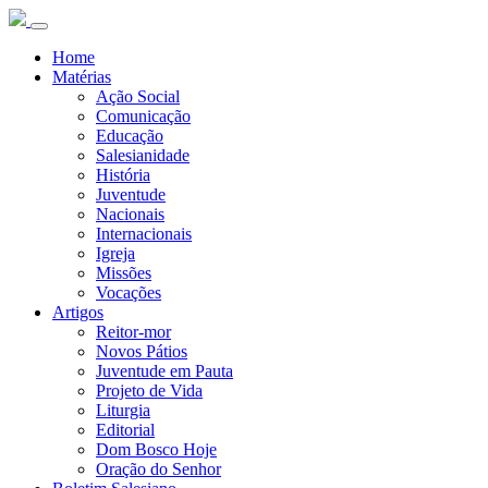
Home
Matérias
Ação Social
Comunicação
Educação
Salesianidade
História
Juventude
Nacionais
Internacionais
Igreja
Missões
Vocações
Artigos
Reitor-mor
Novos Pátios
Juventude em Pauta
Projeto de Vida
Liturgia
Editorial
Dom Bosco Hoje
Oração do Senhor