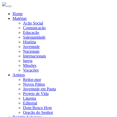
Home
Matérias
Ação Social
Comunicação
Educação
Salesianidade
História
Juventude
Nacionais
Internacionais
Igreja
Missões
Vocações
Artigos
Reitor-mor
Novos Pátios
Juventude em Pauta
Projeto de Vida
Liturgia
Editorial
Dom Bosco Hoje
Oração do Senhor