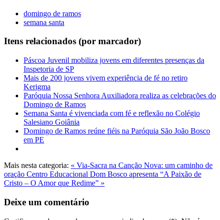
domingo de ramos
semana santa
Itens relacionados (por marcador)
Páscoa Juvenil mobiliza jovens em diferentes presenças da
Inspetoria de SP
Mais de 200 jovens vivem experiência de fé no retiro
Kerigma
Paróquia Nossa Senhora Auxiliadora realiza as celebrações do
Domingo de Ramos
Semana Santa é vivenciada com fé e reflexão no Colégio
Salesiano Goiânia
Domingo de Ramos reúne fiéis na Paróquia São João Bosco
em PE
Mais nesta categoria:
« Via-Sacra na Canção Nova: um caminho de
oração
Centro Educacional Dom Bosco apresenta “A Paixão de
Cristo – O Amor que Redime” »
Deixe um comentário