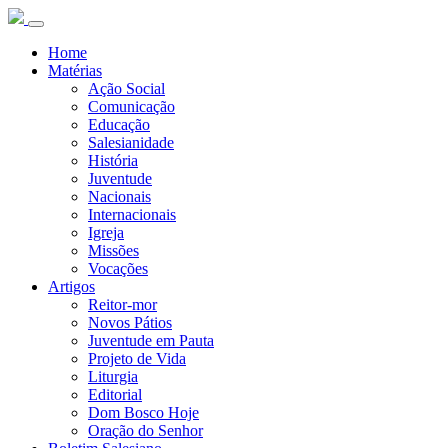
Home
Matérias
Ação Social
Comunicação
Educação
Salesianidade
História
Juventude
Nacionais
Internacionais
Igreja
Missões
Vocações
Artigos
Reitor-mor
Novos Pátios
Juventude em Pauta
Projeto de Vida
Liturgia
Editorial
Dom Bosco Hoje
Oração do Senhor