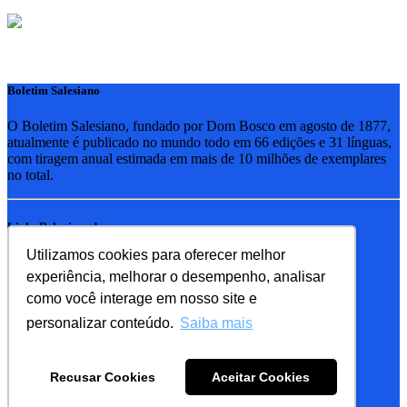
Boletim Salesiano
O Boletim Salesiano, fundado por Dom Bosco em agosto de 1877,
atualmente é publicado no mundo todo em 66 edições e 31 línguas,
com tiragem anual estimada em mais de 10 milhões de exemplares
no total.
Links Relacionados
Utilizamos cookies para oferecer melhor
RSB - Rede Salesiana Brasil
experiência, melhorar o desempenho, analisar
EDEBE - Editora
UPV - União pela Vida
como você interage em nosso site e
personalizar conteúdo.
Saiba mais
Familia Salesiana
SDB - Salesianos de Dom Bosco
Recusar Cookies
Aceitar Cookies
FMA - Filhas de Maria Auxiliadora