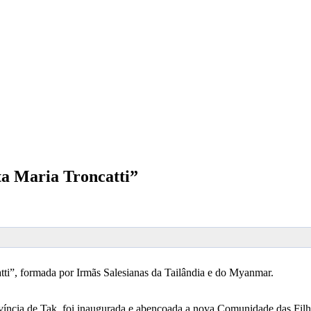
ta Maria Troncatti”
ti”, formada por Irmãs Salesianas da Tailândia e do Myanmar.
rovíncia de Tak, foi inaugurada e abençoada a nova Comunidade das Fil