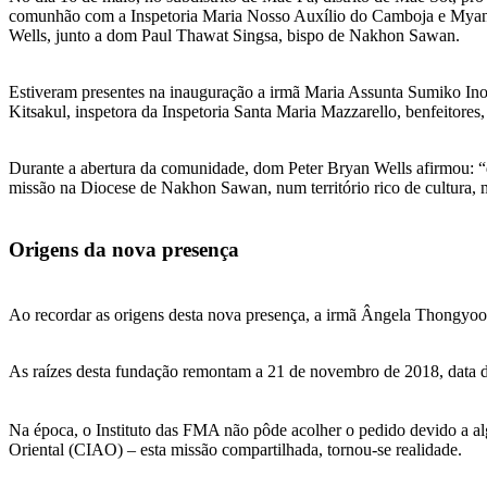
comunhão com a Inspetoria Maria Nosso Auxílio do Camboja e Myanmar
Wells, junto a dom Paul Thawat Singsa, bispo de Nakhon Sawan.
Estiveram presentes na inauguração a irmã Maria Assunta Sumiko Inou
Kitsakul, inspetora da Inspetoria Santa Maria Mazzarello, benfeitores, 
Durante a abertura da comunidade, dom Peter Bryan Wells afirmou: “d
missão na Diocese de Nakhon Sawan, num território rico de cultura, 
Origens da nova presença
Ao recordar as origens desta nova presença, a irmã Ângela Thongyoo m
As raízes desta fundação remontam a 21 de novembro de 2018, data do
Na época, o Instituto das FMA não pôde acolher o pedido devido a al
Oriental (CIAO) – esta missão compartilhada, tornou-se realidade.