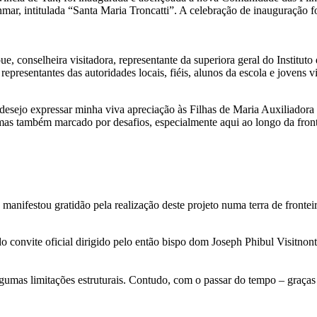
, intitulada “Santa Maria Troncatti”. A celebração de inauguração fo
e, conselheira visitadora, representante da superiora geral do Insti
representantes das autoridades locais, fiéis, alunos da escola e jovens v
esejo expressar minha viva apreciação às Filhas de Maria Auxiliadora
mas também marcado por desafios, especialmente aqui ao longo da fron
anifestou gratidão pela realização deste projeto numa terra de fronteir
 convite oficial dirigido pelo então bispo dom Joseph Phibul Visitnont
gumas limitações estruturais. Contudo, com o passar do tempo – graças