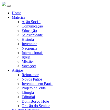
Home
Matérias
Ação Social
Comunicação
Educação
Salesianidade
História
Juventude
Nacionais
Internacionais
Igreja
Missões
Vocações
Artigos
Reitor-mor
Novos Pátios
Juventude em Pauta
Projeto de Vida
Liturgia
Editorial
Dom Bosco Hoje
Oração do Senhor