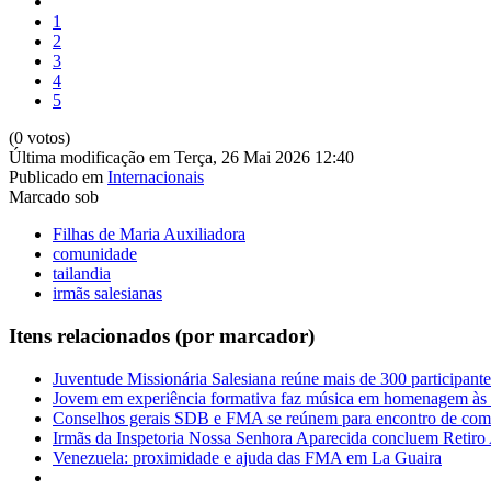
1
2
3
4
5
(0 votos)
Última modificação em Terça, 26 Mai 2026 12:40
Publicado em
Internacionais
Marcado sob
Filhas de Maria Auxiliadora
comunidade
tailandia
irmãs salesianas
Itens relacionados (por marcador)
Juventude Missionária Salesiana reúne mais de 300 participant
Jovem em experiência formativa faz música em homenagem às 
Conselhos gerais SDB e FMA se reúnem para encontro de comu
Irmãs da Inspetoria Nossa Senhora Aparecida concluem Retiro
Venezuela: proximidade e ajuda das FMA em La Guaira