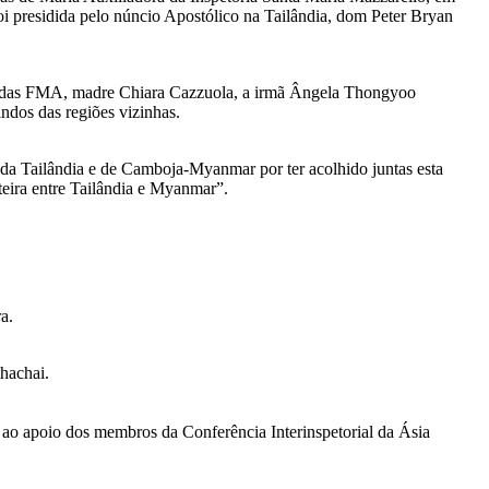
i presidida pelo núncio Apostólico na Tailândia, dom Peter Bryan
tuto das FMA, madre Chiara Cazzuola, a irmã Ângela Thongyoo
indos das regiões vizinhas.
 da Tailândia e de Camboja-Myanmar por ter acolhido juntas esta
teira entre Tailândia e Myanmar”.
a.
hachai.
 ao apoio dos membros da Conferência Interinspetorial da Ásia