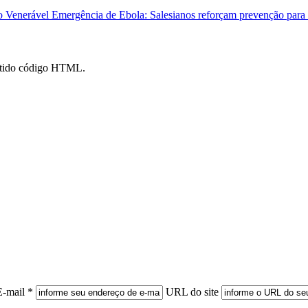
o Venerável
Emergência de Ebola: Salesianos reforçam prevenção para 
mitido código HTML.
E-mail *
URL do site