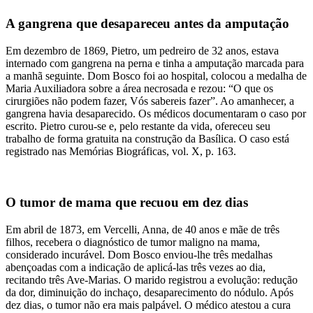
A gangrena que desapareceu antes da amputação
Em dezembro de 1869, Pietro, um pedreiro de 32 anos, estava
internado com gangrena na perna e tinha a amputação marcada para
a manhã seguinte. Dom Bosco foi ao hospital, colocou a medalha de
Maria Auxiliadora sobre a área necrosada e rezou: “O que os
cirurgiões não podem fazer, Vós sabereis fazer”. Ao amanhecer, a
gangrena havia desaparecido. Os médicos documentaram o caso por
escrito. Pietro curou-se e, pelo restante da vida, ofereceu seu
trabalho de forma gratuita na construção da Basílica. O caso está
registrado nas Memórias Biográficas, vol. X, p. 163.
O tumor de mama que recuou em dez dias
Em abril de 1873, em Vercelli, Anna, de 40 anos e mãe de três
filhos, recebera o diagnóstico de tumor maligno na mama,
considerado incurável. Dom Bosco enviou-lhe três medalhas
abençoadas com a indicação de aplicá-las três vezes ao dia,
recitando três Ave-Marias. O marido registrou a evolução: redução
da dor, diminuição do inchaço, desaparecimento do nódulo. Após
dez dias, o tumor não era mais palpável. O médico atestou a cura