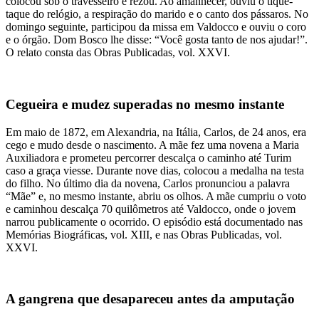
colocou sob o travesseiro e rezou. Ao amanhecer, ouviu o tique-
taque do relógio, a respiração do marido e o canto dos pássaros. No
domingo seguinte, participou da missa em Valdocco e ouviu o coro
e o órgão. Dom Bosco lhe disse: “Você gosta tanto de nos ajudar!”.
O relato consta das Obras Publicadas, vol. XXVI.
Cegueira e mudez superadas no mesmo instante
Em maio de 1872, em Alexandria, na Itália, Carlos, de 24 anos, era
cego e mudo desde o nascimento. A mãe fez uma novena a Maria
Auxiliadora e prometeu percorrer descalça o caminho até Turim
caso a graça viesse. Durante nove dias, colocou a medalha na testa
do filho. No último dia da novena, Carlos pronunciou a palavra
“Mãe” e, no mesmo instante, abriu os olhos. A mãe cumpriu o voto
e caminhou descalça 70 quilômetros até Valdocco, onde o jovem
narrou publicamente o ocorrido. O episódio está documentado nas
Memórias Biográficas, vol. XIII, e nas Obras Publicadas, vol.
XXVI.
A gangrena que desapareceu antes da amputação