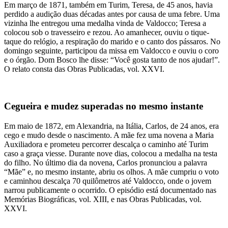
Em março de 1871, também em Turim, Teresa, de 45 anos, havia
perdido a audição duas décadas antes por causa de uma febre. Uma
vizinha lhe entregou uma medalha vinda de Valdocco; Teresa a
colocou sob o travesseiro e rezou. Ao amanhecer, ouviu o tique-
taque do relógio, a respiração do marido e o canto dos pássaros. No
domingo seguinte, participou da missa em Valdocco e ouviu o coro
e o órgão. Dom Bosco lhe disse: “Você gosta tanto de nos ajudar!”.
O relato consta das Obras Publicadas, vol. XXVI.
Cegueira e mudez superadas no mesmo instante
Em maio de 1872, em Alexandria, na Itália, Carlos, de 24 anos, era
cego e mudo desde o nascimento. A mãe fez uma novena a Maria
Auxiliadora e prometeu percorrer descalça o caminho até Turim
caso a graça viesse. Durante nove dias, colocou a medalha na testa
do filho. No último dia da novena, Carlos pronunciou a palavra
“Mãe” e, no mesmo instante, abriu os olhos. A mãe cumpriu o voto
e caminhou descalça 70 quilômetros até Valdocco, onde o jovem
narrou publicamente o ocorrido. O episódio está documentado nas
Memórias Biográficas, vol. XIII, e nas Obras Publicadas, vol.
XXVI.