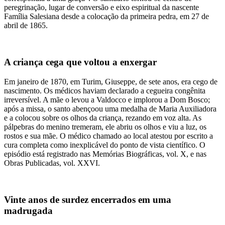
peregrinação, lugar de conversão e eixo espiritual da nascente
Família Salesiana desde a colocação da primeira pedra, em 27 de
abril de 1865.
A criança cega que voltou a enxergar
Em janeiro de 1870, em Turim, Giuseppe, de sete anos, era cego de
nascimento. Os médicos haviam declarado a cegueira congênita
irreversível. A mãe o levou a Valdocco e implorou a Dom Bosco;
após a missa, o santo abençoou uma medalha de Maria Auxiliadora
e a colocou sobre os olhos da criança, rezando em voz alta. As
pálpebras do menino tremeram, ele abriu os olhos e viu a luz, os
rostos e sua mãe. O médico chamado ao local atestou por escrito a
cura completa como inexplicável do ponto de vista científico. O
episódio está registrado nas Memórias Biográficas, vol. X, e nas
Obras Publicadas, vol. XXVI.
Vinte anos de surdez encerrados em uma
madrugada