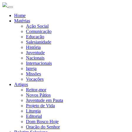
Home
Matérias
Ação Social
Comunicação
Educação
Salesianidade
História
Juventude
Nacionais
Internacionais
Igreja
Missões
Vocações
Artigos
Reitor-mor
Novos Pátios
Juventude em Pauta
Projeto de Vida
Liturgia
Editorial
Dom Bosco Hoje
Oração do Senhor