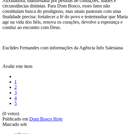
Auxiliadora, manifestada por pessoas de condições, idades e
circunstâncias distintas. Para Dom Bosco, esses fatos não
constituíam busca do prodigioso, mas sinais pastorais com uma
finalidade precisa: fortalecer a fé do povo e testemunhar que Maria
age na vida dos fiéis, renova os corações, devolve a esperança e
conduz ao encontro com Deus.
Euclides Fernandes com informações da Agência Info Salesiana
Avalie este item
1
2
3
4
5
(0 votos)
Publicado em
Dom Bosco Hoje
Marcado sob