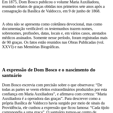
Em 1875, Dom Bosco publicou o volume Maria Auxiliadora,
reunindo relatos de graças obtidas nos primeiros sete anos após a
consagração da Basílica de Valdocco, em 9 de junho de 1868.
A obra não se apresenta como coletânea devocional, mas como
documentação verificável: os testemunhos trazem nomes,
sobrenomes, profissões, datas, locais e, em vários casos, atestados
médicos assinados. Somente nesse período, foram registradas mais
de 90 graças. Os fatos estão reunidos nas Obras Publicadas (vol.
XXVI) e nas Memórias Biográficas.
A expressão de Dom Bosco e o nascimento do
santuário
Dom Bosco escrevia com precisão sobre o que observava: “De
todas as partes se veem efeitos extraordinários produzidos por esta
confiança em Maria Auxiliadora”, e afirmava com certeza: “Maria
Auxiliadora é a operadora das graças”. Para descrever como a
própria Basílica de Valdocco havia surgido por meio de sinais da
Providência, ele cunhou a expressão que ficou famosa: “Cada tijolo
correspondia a uma graça”. O santuário tornou-se centro de