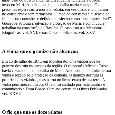
anos, caiu do quarto andar de um andaime. Durante a queda,
invocou Maria Auxiliadora, cuja medalha trazia consigo. Os
presentes esperavam a morte imediata; em vez disso, encontraram-
no consciente e sem ferimentos. O médico constatou a ausência de
fraturas ou contusões e definiu o desfecho como “incompreensível”.
Giuseppe atribuiu a salvação à proteção de Maria e continuou a
trabalhar na construção da Basílica. O caso está nas Memórias
Biográficas, vol. XVI, e nas Obras Publicadas, vol. XXVI.
A vinha que o granizo não alcançou
Em 15 de julho de 1871, em Monferrato, uma tempestade de
granizo destruiu os campos da região. O camponês Michele Rossi
havia colocado uma medalha de Maria Auxiliadora no limite de sua
vinha e rezado pela proteção da colheita. O granizo destruiu as
propriedades vizinhas, mas parou no limite exato de sua terra. A
vinha permaneceu intacta. O fato foi atestado por testemunhas e
comunicado a Dom Bosco. O relato consta das Obras Publicadas,
vol. XXVI.
O fio que une os doze relatos