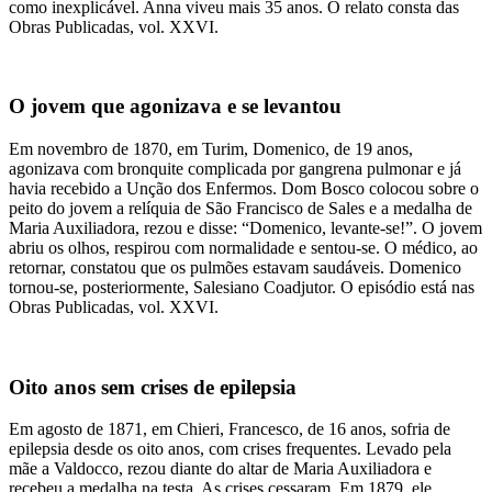
como inexplicável. Anna viveu mais 35 anos. O relato consta das
Obras Publicadas, vol. XXVI.
O jovem que agonizava e se levantou
Em novembro de 1870, em Turim, Domenico, de 19 anos,
agonizava com bronquite complicada por gangrena pulmonar e já
havia recebido a Unção dos Enfermos. Dom Bosco colocou sobre o
peito do jovem a relíquia de São Francisco de Sales e a medalha de
Maria Auxiliadora, rezou e disse: “Domenico, levante-se!”. O jovem
abriu os olhos, respirou com normalidade e sentou-se. O médico, ao
retornar, constatou que os pulmões estavam saudáveis. Domenico
tornou-se, posteriormente, Salesiano Coadjutor. O episódio está nas
Obras Publicadas, vol. XXVI.
Oito anos sem crises de epilepsia
Em agosto de 1871, em Chieri, Francesco, de 16 anos, sofria de
epilepsia desde os oito anos, com crises frequentes. Levado pela
mãe a Valdocco, rezou diante do altar de Maria Auxiliadora e
recebeu a medalha na testa. As crises cessaram. Em 1879, ele