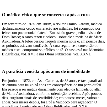
O médico cético que se converteu após a cura
Em fevereiro de 1874, em Turim, o doutor Emilio Gardini, médico
declaradamente cético em relação aos milagres, foi acometido por
febre com pneumonia bilateral. Em estado grave, pediu a visita de
Dom Bosco; o santo rezou e colocou sobre ele a medalha de Maria
Auxiliadora. A febre cessou naquela mesma noite e, em poucos dias,
os pulmões estavam saudáveis. À cura seguiu-se a conversão do
médico e seu compromisso público de fé. O caso está nas Memórias
Biográficas, vol. XVI, e nas Obras Publicadas, vol. XXVI.
A paralisia vencida após anos de imobilidade
Em junho de 1872, em Ásti, Caterina, de 38 anos, estava paralisada
da cintura para baixo há anos em consequência de um parto difícil.
Ela passou a ser ungida diariamente com óleo da lâmpada do altar
de Maria Auxiliadora, conforme orientação recebida. Após poucos
dias, surgiram sinais de sensibilidade; em poucos meses, voltou a
andar. Seis meses depois, foi a pé a Valdocco para agradecer. O
episódio está registrado nas Obras Publicadas, vol. XXVI.