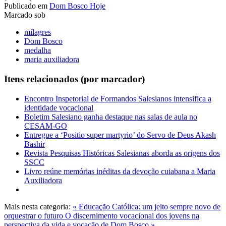
Publicado em
Dom Bosco Hoje
Marcado sob
milagres
Dom Bosco
medalha
maria auxiliadora
Itens relacionados (por marcador)
Encontro Inspetorial de Formandos Salesianos intensifica a
identidade vocacional
Boletim Salesiano ganha destaque nas salas de aula no
CESAM-GO
Entregue a ‘Positio super martyrio’ do Servo de Deus Akash
Bashir
Revista Pesquisas Históricas Salesianas aborda as origens dos
SSCC
Livro reúne memórias inéditas da devoção cuiabana a Maria
Auxiliadora
Mais nesta categoria:
« Educação Católica: um jeito sempre novo de
orquestrar o futuro
O discernimento vocacional dos jovens na
perspectiva da vida e vocação de Dom Bosco »