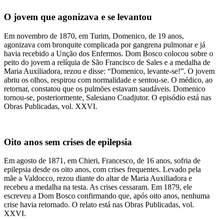
O jovem que agonizava e se levantou
Em novembro de 1870, em Turim, Domenico, de 19 anos,
agonizava com bronquite complicada por gangrena pulmonar e já
havia recebido a Unção dos Enfermos. Dom Bosco colocou sobre o
peito do jovem a relíquia de São Francisco de Sales e a medalha de
Maria Auxiliadora, rezou e disse: “Domenico, levante-se!”. O jovem
abriu os olhos, respirou com normalidade e sentou-se. O médico, ao
retornar, constatou que os pulmões estavam saudáveis. Domenico
tornou-se, posteriormente, Salesiano Coadjutor. O episódio está nas
Obras Publicadas, vol. XXVI.
Oito anos sem crises de epilepsia
Em agosto de 1871, em Chieri, Francesco, de 16 anos, sofria de
epilepsia desde os oito anos, com crises frequentes. Levado pela
mãe a Valdocco, rezou diante do altar de Maria Auxiliadora e
recebeu a medalha na testa. As crises cessaram. Em 1879, ele
escreveu a Dom Bosco confirmando que, após oito anos, nenhuma
crise havia retornado. O relato está nas Obras Publicadas, vol.
XXVI.