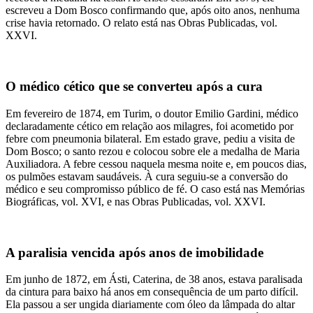
escreveu a Dom Bosco confirmando que, após oito anos, nenhuma
crise havia retornado. O relato está nas Obras Publicadas, vol.
XXVI.
O médico cético que se converteu após a cura
Em fevereiro de 1874, em Turim, o doutor Emilio Gardini, médico
declaradamente cético em relação aos milagres, foi acometido por
febre com pneumonia bilateral. Em estado grave, pediu a visita de
Dom Bosco; o santo rezou e colocou sobre ele a medalha de Maria
Auxiliadora. A febre cessou naquela mesma noite e, em poucos dias,
os pulmões estavam saudáveis. À cura seguiu-se a conversão do
médico e seu compromisso público de fé. O caso está nas Memórias
Biográficas, vol. XVI, e nas Obras Publicadas, vol. XXVI.
A paralisia vencida após anos de imobilidade
Em junho de 1872, em Ásti, Caterina, de 38 anos, estava paralisada
da cintura para baixo há anos em consequência de um parto difícil.
Ela passou a ser ungida diariamente com óleo da lâmpada do altar