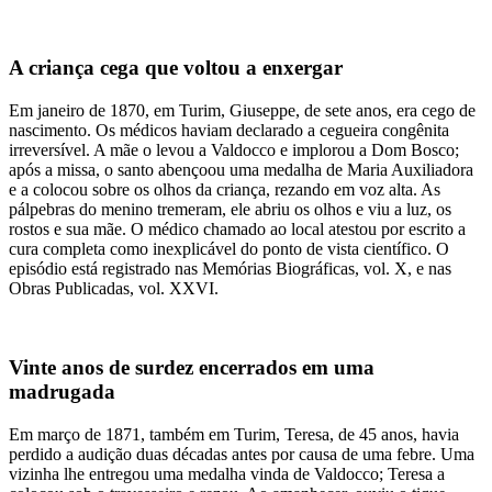
A criança cega que voltou a enxergar
Em janeiro de 1870, em Turim, Giuseppe, de sete anos, era cego de
nascimento. Os médicos haviam declarado a cegueira congênita
irreversível. A mãe o levou a Valdocco e implorou a Dom Bosco;
após a missa, o santo abençoou uma medalha de Maria Auxiliadora
e a colocou sobre os olhos da criança, rezando em voz alta. As
pálpebras do menino tremeram, ele abriu os olhos e viu a luz, os
rostos e sua mãe. O médico chamado ao local atestou por escrito a
cura completa como inexplicável do ponto de vista científico. O
episódio está registrado nas Memórias Biográficas, vol. X, e nas
Obras Publicadas, vol. XXVI.
Vinte anos de surdez encerrados em uma
madrugada
Em março de 1871, também em Turim, Teresa, de 45 anos, havia
perdido a audição duas décadas antes por causa de uma febre. Uma
vizinha lhe entregou uma medalha vinda de Valdocco; Teresa a