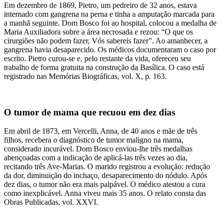
Em dezembro de 1869, Pietro, um pedreiro de 32 anos, estava
internado com gangrena na perna e tinha a amputação marcada para
a manhã seguinte. Dom Bosco foi ao hospital, colocou a medalha de
Maria Auxiliadora sobre a área necrosada e rezou: “O que os
cirurgiões não podem fazer, Vós sabereis fazer”. Ao amanhecer, a
gangrena havia desaparecido. Os médicos documentaram o caso por
escrito. Pietro curou-se e, pelo restante da vida, ofereceu seu
trabalho de forma gratuita na construção da Basílica. O caso está
registrado nas Memórias Biográficas, vol. X, p. 163.
O tumor de mama que recuou em dez dias
Em abril de 1873, em Vercelli, Anna, de 40 anos e mãe de três
filhos, recebera o diagnóstico de tumor maligno na mama,
considerado incurável. Dom Bosco enviou-lhe três medalhas
abençoadas com a indicação de aplicá-las três vezes ao dia,
recitando três Ave-Marias. O marido registrou a evolução: redução
da dor, diminuição do inchaço, desaparecimento do nódulo. Após
dez dias, o tumor não era mais palpável. O médico atestou a cura
como inexplicável. Anna viveu mais 35 anos. O relato consta das
Obras Publicadas, vol. XXVI.