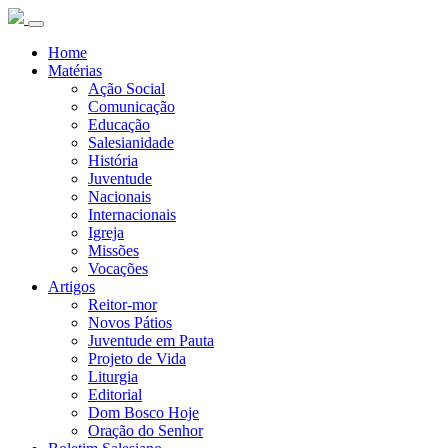
Home
Matérias
Ação Social
Comunicação
Educação
Salesianidade
História
Juventude
Nacionais
Internacionais
Igreja
Missões
Vocações
Artigos
Reitor-mor
Novos Pátios
Juventude em Pauta
Projeto de Vida
Liturgia
Editorial
Dom Bosco Hoje
Oração do Senhor