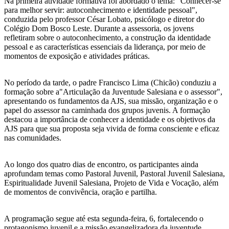
Na primeira atividade formativa foi abordado o tema: "Conhecer-se
para melhor servir: autoconhecimento e identidade pessoal",
conduzida pelo professor César Lobato, psicólogo e diretor do
Colégio Dom Bosco Leste. Durante a assessoria, os jovens
refletiram sobre o autoconhecimento, a construção da identidade
pessoal e as características essenciais da liderança, por meio de
momentos de exposição e atividades práticas.
No período da tarde, o padre Francisco Lima (Chicão) conduziu a
formação sobre a"Articulação da Juventude Salesiana e o assessor",
apresentando os fundamentos da AJS, sua missão, organização e o
papel do assessor na caminhada dos grupos juvenis. A formação
destacou a importância de conhecer a identidade e os objetivos da
AJS para que sua proposta seja vivida de forma consciente e eficaz
nas comunidades.
Ao longo dos quatro dias de encontro, os participantes ainda
aprofundam temas como Pastoral Juvenil, Pastoral Juvenil Salesiana,
Espiritualidade Juvenil Salesiana, Projeto de Vida e Vocação, além
de momentos de convivência, oração e partilha.
A programação segue até esta segunda-feira, 6, fortalecendo o
protagonismo juvenil e a missão evangelizadora da juventude