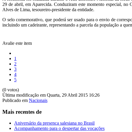
29 de abril, em Aparecida. Conduziram este momento especial, no C
Alves de Lima, tesoureiro-presidente da entidade.
O selo comemorativo, que poderá ser usado para o envio de corresp
incluindo um cadeirante, representando a parcela da população a qu
Avalie este item
1
2
3
4
5
(0 votos)
Última modificação em Quarta, 29 Abril 2015 16:26
Publicado em
Nacionais
Mais recentes de
Aniversário da presença salesiana no Brasil
Acompanhamento para o despertar das vocações