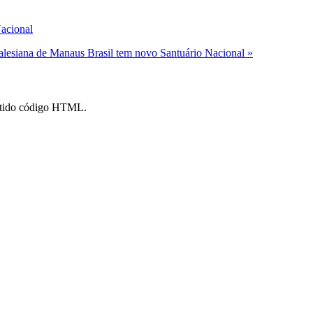
Nacional
Salesiana de Manaus
Brasil tem novo Santuário Nacional »
mitido código HTML.