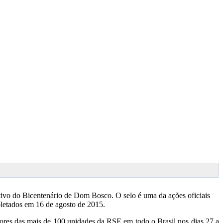
tivo do Bicentenário de Dom Bosco. O selo é uma da ações oficiais
pletados em 16 de agosto de 2015.
ores das mais de 100 unidades da RSE em todo o Brasil nos dias 27 a