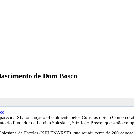
e Nascimento de Dom Bosco
parecida-SP, foi lançado oficialmente pelos Correios o Selo Comemora
ento do fundador da Família Salesiana, São João Bosco, que serão com
 Salesiana de Escolas (XIII ENARSE), que reuniu cerca de 200 educad