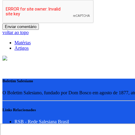
voltar ao topo
Matérias
Artigos
Boletim Salesiano
O Boletim Salesiano, fundado por Dom Bosco em agosto de 1877, atua
Links Relacionados
RSB - Rede Salesiana Brasil
EDEBE - Editora
UPV - União pela Vida