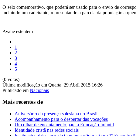
O selo comemorativo, que poderá ser usado para o envio de corresp
incluindo um cadeirante, representando a parcela da população a qu
Avalie este item
1
2
3
4
5
(0 votos)
Última modificação em Quarta, 29 Abril 2015 16:26
Publicado em
Nacionais
Mais recentes de
Aniversário da presença salesiana no Brasil
Acompanhamento para o despertar das vocações
Um olhar de encantamento para a Educação Infantil
Identidade cristã nas redes sociais
Instituições Salesianas de Comunicação realizam 1º Encontro 