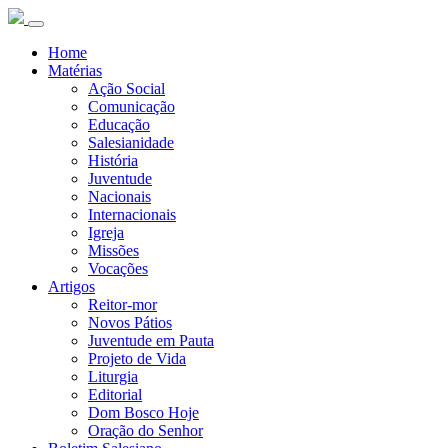
Home
Matérias
Ação Social
Comunicação
Educação
Salesianidade
História
Juventude
Nacionais
Internacionais
Igreja
Missões
Vocações
Artigos
Reitor-mor
Novos Pátios
Juventude em Pauta
Projeto de Vida
Liturgia
Editorial
Dom Bosco Hoje
Oração do Senhor