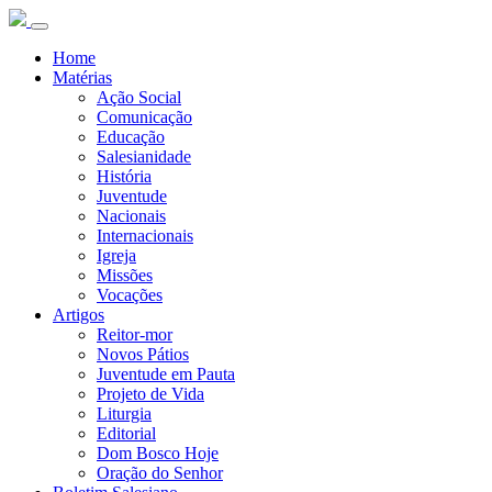
Home
Matérias
Ação Social
Comunicação
Educação
Salesianidade
História
Juventude
Nacionais
Internacionais
Igreja
Missões
Vocações
Artigos
Reitor-mor
Novos Pátios
Juventude em Pauta
Projeto de Vida
Liturgia
Editorial
Dom Bosco Hoje
Oração do Senhor