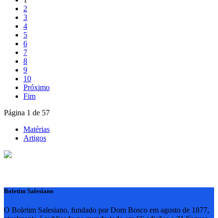
2
3
4
5
6
7
8
9
10
Próximo
Fim
Página 1 de 57
Matérias
Artigos
Boletim Salesiano
O Boletim Salesiano, fundado por Dom Bosco em agosto de 1877,