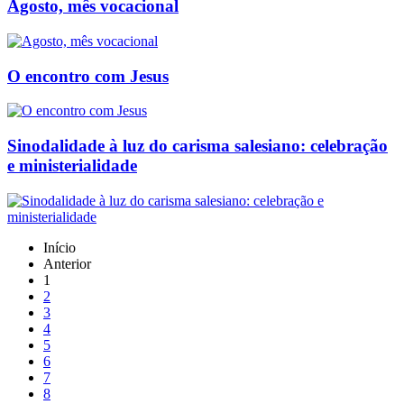
Agosto, mês vocacional
O encontro com Jesus
Sinodalidade à luz do carisma salesiano: celebração
e ministerialidade
Início
Anterior
1
2
3
4
5
6
7
8