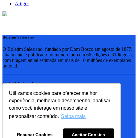
Artigos
Boletim Salesiano
O Boletim Salesiano, fundado por Dom Bosco em agosto de 1877,
atualmente é publicado no mundo todo em 66 edições e 31 línguas,
com tiragem anual estimada em mais de 10 milhões de exemplares
no total.
Links Relacionados
Utilizamos cookies para oferecer melhor
RSB - Rede Salesiana Brasil
experiência, melhorar o desempenho, analisar
EDEBE - Editora
UPV - União pela Vida
como você interage em nosso site e
personalizar conteúdo.
Saiba mais
Familia Salesiana
SDB - Salesianos de Dom Bosco
Recusar Cookies
Aceitar Cookies
FMA - Filhas de Maria Auxiliadora