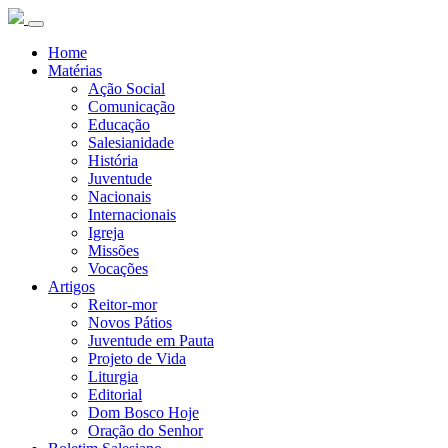
Home
Matérias
Ação Social
Comunicação
Educação
Salesianidade
História
Juventude
Nacionais
Internacionais
Igreja
Missões
Vocações
Artigos
Reitor-mor
Novos Pátios
Juventude em Pauta
Projeto de Vida
Liturgia
Editorial
Dom Bosco Hoje
Oração do Senhor