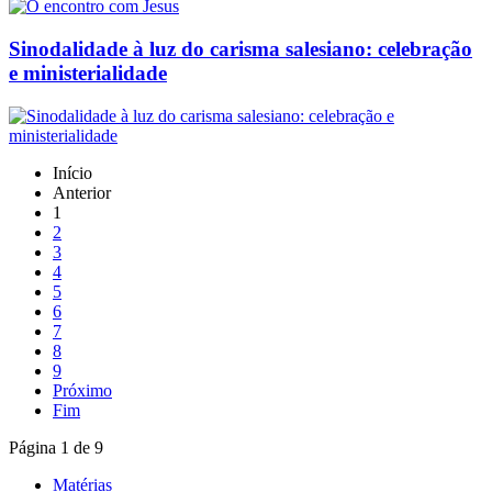
Sinodalidade à luz do carisma salesiano: celebração
e ministerialidade
Início
Anterior
1
2
3
4
5
6
7
8
9
Próximo
Fim
Página 1 de 9
Matérias