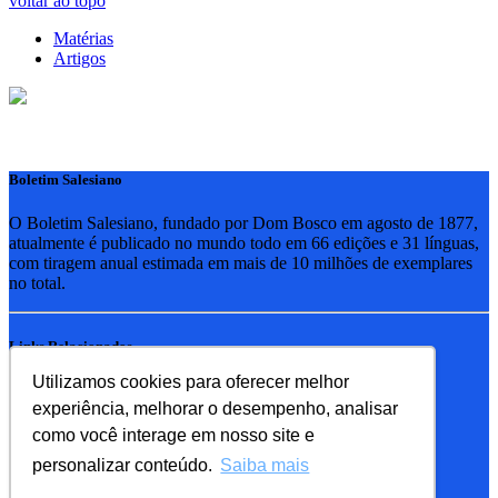
voltar ao topo
Matérias
Artigos
Boletim Salesiano
O Boletim Salesiano, fundado por Dom Bosco em agosto de 1877,
atualmente é publicado no mundo todo em 66 edições e 31 línguas,
com tiragem anual estimada em mais de 10 milhões de exemplares
no total.
Links Relacionados
Utilizamos cookies para oferecer melhor
RSB - Rede Salesiana Brasil
experiência, melhorar o desempenho, analisar
EDEBE - Editora
UPV - União pela Vida
como você interage em nosso site e
personalizar conteúdo.
Saiba mais
Familia Salesiana