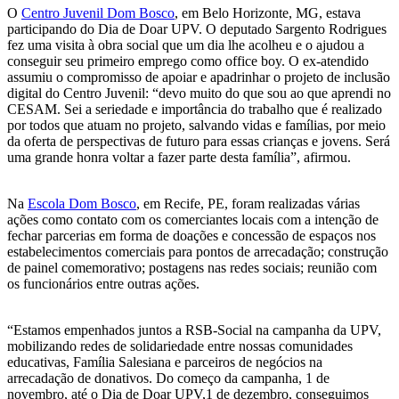
O
Centro Juvenil Dom Bosco
, em Belo Horizonte, MG, estava
participando do Dia de Doar UPV. O deputado Sargento Rodrigues
fez uma visita à obra social que um dia lhe acolheu e o ajudou a
conseguir seu primeiro emprego como office boy. O ex-atendido
assumiu o compromisso de apoiar e apadrinhar o projeto de inclusão
digital do Centro Juvenil: “devo muito do que sou ao que aprendi no
CESAM. Sei a seriedade e importância do trabalho que é realizado
por todos que atuam no projeto, salvando vidas e famílias, por meio
da oferta de perspectivas de futuro para essas crianças e jovens. Será
uma grande honra voltar a fazer parte desta família”, afirmou.
Na
Escola Dom Bosco
, em Recife, PE, foram realizadas várias
ações como contato com os comerciantes locais com a intenção de
fechar parcerias em forma de doações e concessão de espaços nos
estabelecimentos comerciais para pontos de arrecadação; construção
de painel comemorativo; postagens nas redes sociais; reunião com
os funcionários entre outras ações.
“Estamos empenhados juntos a RSB-Social na campanha da UPV,
mobilizando redes de solidariedade entre nossas comunidades
educativas, Família Salesiana e parceiros de negócios na
arrecadação de donativos. Do começo da campanha, 1 de
novembro, até o Dia de Doar UPV,1 de dezembro, conseguimos