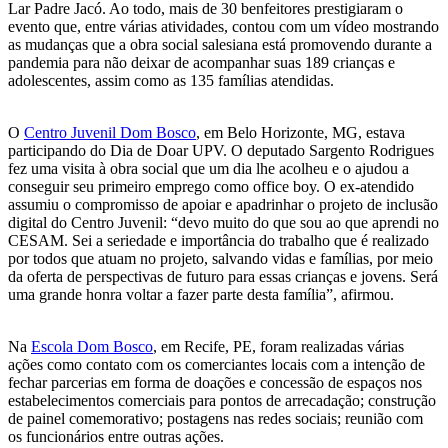
Lar Padre Jacó. Ao todo, mais de 30 benfeitores prestigiaram o
evento que, entre várias atividades, contou com um vídeo mostrando
as mudanças que a obra social salesiana está promovendo durante a
pandemia para não deixar de acompanhar suas 189 crianças e
adolescentes, assim como as 135 famílias atendidas.
O
Centro Juvenil Dom Bosco
, em Belo Horizonte, MG, estava
participando do Dia de Doar UPV. O deputado Sargento Rodrigues
fez uma visita à obra social que um dia lhe acolheu e o ajudou a
conseguir seu primeiro emprego como office boy. O ex-atendido
assumiu o compromisso de apoiar e apadrinhar o projeto de inclusão
digital do Centro Juvenil: “devo muito do que sou ao que aprendi no
CESAM. Sei a seriedade e importância do trabalho que é realizado
por todos que atuam no projeto, salvando vidas e famílias, por meio
da oferta de perspectivas de futuro para essas crianças e jovens. Será
uma grande honra voltar a fazer parte desta família”, afirmou.
Na
Escola Dom Bosco
, em Recife, PE, foram realizadas várias
ações como contato com os comerciantes locais com a intenção de
fechar parcerias em forma de doações e concessão de espaços nos
estabelecimentos comerciais para pontos de arrecadação; construção
de painel comemorativo; postagens nas redes sociais; reunião com
os funcionários entre outras ações.