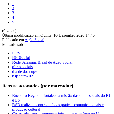
1
2
3
4
5
(0 votos)
Última modificação em Quinta, 10 Dezembro 2020 14:46
Publicado em
Ação Social
Marcado sob
UPV
RSBSocial
Rede Salesiana Brasil de Ação Social
obras sociais
dia de doar upv
bsjaneiro2021
Itens relacionados (por marcador)
Encontro Regional fortalece a missão das obras sociais do RJ
e ES
RSB realiza encontro de boas práticas comunicacionais e
produção cultural
Casas salesianas promovem iniciativas com foco no Meio