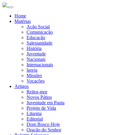
Home
Matérias
Ação Social
Comunicação
Educação
Salesianidade
História
Juventude
Nacionais
Internacionais
Igreja
Missões
Vocações
Artigos
Reitor-mor
Novos Pátios
Juventude em Pauta
Projeto de Vida
Liturgia
Editorial
Dom Bosco Hoje
Oração do Senhor