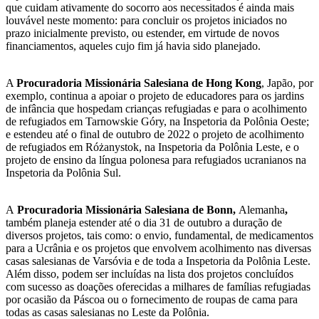
que cuidam ativamente do socorro aos necessitados é ainda mais
louvável neste momento: para concluir os projetos iniciados no
prazo inicialmente previsto, ou estender, em virtude de novos
financiamentos, aqueles cujo fim já havia sido planejado.
A
Procuradoria Missionária Salesiana
de Hong Kong
, Japão, por
exemplo, continua a apoiar o projeto de educadores para os jardins
de infância que hospedam crianças refugiadas e para o acolhimento
de refugiados em Tarnowskie Góry, na Inspetoria da Polônia Oeste;
e estendeu até o final de outubro de 2022 o projeto de acolhimento
de refugiados em Różanystok, na Inspetoria da Polônia Leste, e o
projeto de ensino da língua polonesa para refugiados ucranianos na
Inspetoria da Polônia Sul.
A
Procuradoria Missionária Salesiana de Bonn,
Alemanha
,
também planeja estender até o dia 31 de outubro a duração de
diversos projetos, tais como: o envio, fundamental, de medicamentos
para a Ucrânia e os projetos que envolvem acolhimento nas diversas
casas salesianas de Varsóvia e de toda a Inspetoria da Polônia Leste.
Além disso, podem ser incluídas na lista dos projetos concluídos
com sucesso as doações oferecidas a milhares de famílias refugiadas
por ocasião da Páscoa ou o fornecimento de roupas de cama para
todas as casas salesianas no Leste da Polônia.