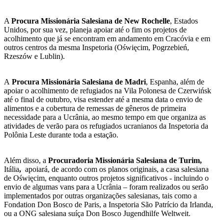
A
Procura Missionária Salesiana de New Rochelle
, Estados
Unidos, por sua vez, planeja apoiar até o fim os projetos de
acolhimento que já se encontram em andamento em Cracóvia e em
outros centros da mesma Inspetoria (Oświęcim, Pogrzebień,
Rzeszów e Lublin).
A
Procura Missionária Salesiana de Madri
, Espanha, além de
apoiar o acolhimento de refugiados na Vila Polonesa de Czerwińsk
até o final de outubro, visa estender até a mesma data o envio de
alimentos e a cobertura de remessas de gêneros de primeira
necessidade para a Ucrânia, ao mesmo tempo em que organiza as
atividades de verão para os refugiados ucranianos da Inspetoria da
Polônia Leste durante toda a estação.
Além disso, a
Procuradoria Missionária Salesiana de Turim,
Itália
,
apoiará, de acordo com os planos originais, a casa salesiana
de Oświęcim, enquanto outros projetos significativos - incluindo o
envio de algumas vans para a Ucrânia – foram realizados ou serão
implementados por outras organizações salesianas, tais como a
Fondation Don Bosco de Paris, a Inspetoria São Patrício da Irlanda,
ou a ONG salesiana suíça Don Bosco Jugendhilfe Weltweit.