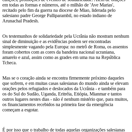
em todas as formas e números, até o milhão de 'Ave Marias',
recitado pelo fim da guerra na diocese de Miao, liderada pelo
salesiano padre George Palliparambil, no estado indiano de
Arunachal Pradesh.
Os testemunhos de solidariedade pela Ucrânia não mostram nenhum
sinal de diminuição e as evidências podem ser encontradas
simplesmente vagando pela Europa: no metrô de Roma, os assentos
foram cobertos com as cores da bandeira nacional ucraniana,
amarelo e azul, assim como as grades em uma rua na República
Tcheca.
Mas se o coração ainda se encontra firmemente próximo daqueles
que sofrem, e em muitas casas salesianas do mundo ainda se elevam
orações pelos refugiados e deslocados da Ucrânia - e também para
os do Sul do Sudão, Uganda, Eritréia, Etiópia, Mianmar e tantos
outros lugares nestes dias - não é nenhum mistério que, para muitos,
os financiamentos recebidos na primeira fase da emergência
começam a esgotar.
É por isso que o trabalho de todas aquelas organizações salesianas