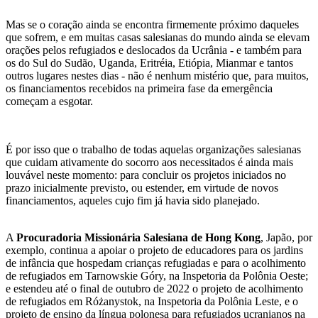
Mas se o coração ainda se encontra firmemente próximo daqueles
que sofrem, e em muitas casas salesianas do mundo ainda se elevam
orações pelos refugiados e deslocados da Ucrânia - e também para
os do Sul do Sudão, Uganda, Eritréia, Etiópia, Mianmar e tantos
outros lugares nestes dias - não é nenhum mistério que, para muitos,
os financiamentos recebidos na primeira fase da emergência
começam a esgotar.
É por isso que o trabalho de todas aquelas organizações salesianas
que cuidam ativamente do socorro aos necessitados é ainda mais
louvável neste momento: para concluir os projetos iniciados no
prazo inicialmente previsto, ou estender, em virtude de novos
financiamentos, aqueles cujo fim já havia sido planejado.
A
Procuradoria Missionária Salesiana
de Hong Kong
, Japão, por
exemplo, continua a apoiar o projeto de educadores para os jardins
de infância que hospedam crianças refugiadas e para o acolhimento
de refugiados em Tarnowskie Góry, na Inspetoria da Polônia Oeste;
e estendeu até o final de outubro de 2022 o projeto de acolhimento
de refugiados em Różanystok, na Inspetoria da Polônia Leste, e o
projeto de ensino da língua polonesa para refugiados ucranianos na