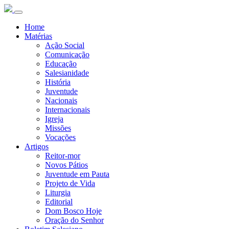
Home
Matérias
Ação Social
Comunicação
Educação
Salesianidade
História
Juventude
Nacionais
Internacionais
Igreja
Missões
Vocações
Artigos
Reitor-mor
Novos Pátios
Juventude em Pauta
Projeto de Vida
Liturgia
Editorial
Dom Bosco Hoje
Oração do Senhor