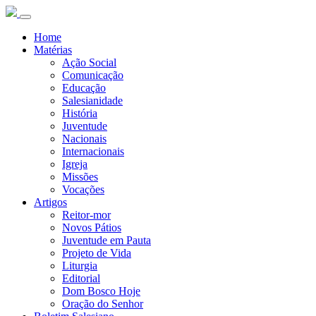
Home
Matérias
Ação Social
Comunicação
Educação
Salesianidade
História
Juventude
Nacionais
Internacionais
Igreja
Missões
Vocações
Artigos
Reitor-mor
Novos Pátios
Juventude em Pauta
Projeto de Vida
Liturgia
Editorial
Dom Bosco Hoje
Oração do Senhor