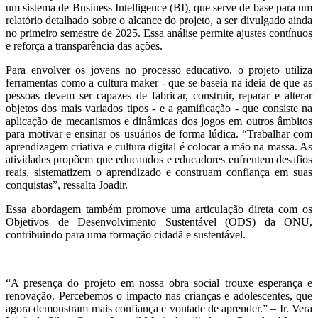
um sistema de Business Intelligence (BI), que serve de base para um
relatório detalhado sobre o alcance do projeto, a ser divulgado ainda
no primeiro semestre de 2025. Essa análise permite ajustes contínuos
e reforça a transparência das ações.
Para envolver os jovens no processo educativo, o projeto utiliza
ferramentas como a cultura maker - que se baseia na ideia de que as
pessoas devem ser capazes de fabricar, construir, reparar e alterar
objetos dos mais variados tipos - e a gamificação - que consiste na
aplicação de mecanismos e dinâmicas dos jogos em outros âmbitos
para motivar e ensinar os usuários de forma lúdica. “Trabalhar com
aprendizagem criativa e cultura digital é colocar a mão na massa. As
atividades propõem que educandos e educadores enfrentem desafios
reais, sistematizem o aprendizado e construam confiança em suas
conquistas”, ressalta Joadir.
Essa abordagem também promove uma articulação direta com os
Objetivos de Desenvolvimento Sustentável (ODS) da ONU,
contribuindo para uma formação cidadã e sustentável.
“A presença do projeto em nossa obra social trouxe esperança e
renovação. Percebemos o impacto nas crianças e adolescentes, que
agora demonstram mais confiança e vontade de aprender.” – Ir. Vera