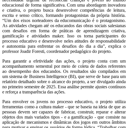
educacional de forma significativa. Com uma abordagem inovadora
e criativa, o projeto busca desenvolver competências de leitura,
escrita e senso crítico, formando protagonistas da própria história.
“Um dos eixos norteadores da educomunicação é o protagonismo.
As atividades chegam até os educandos das obras sociais salesianas
com desafios em forma de práticas de aprendizagem criativa,
gamificação e atividades maker. Isso os torna participantes do
processo educativo e desenvolve neles atitudes de responsabilidade
e autonomia para enfrentar os desafios do dia a dia”, explica o
professor Joadir Foresti, coordenador pedagógico do projeto.
Para garantir a efetividade das ações, o projeto conta com um
acompanhamento semestral por meio de coleta de dados referentes
ao desempenho dos educandos. Os resultados são compilados em
um sistema de Business Intelligence (BI), que serve de base para um
relatório detalhado sobre o alcance do projeto, a ser divulgado ainda
no primeiro semestre de 2025. Essa análise permite ajustes contínuos
e reforça a transparência das ações.
Para envolver os jovens no processo educativo, o projeto utiliza
ferramentas como a cultura maker - que se baseia na ideia de que as
pessoas devem ser capazes de fabricar, construir, reparar e alterar
objetos dos mais variados tipos - e a gamificação - que consiste na
aplicação de mecanismos e dinâmicas dos jogos em outros âmbitos
para motivar e ensinar os usuários de forma lúdica. “Trabalhar com