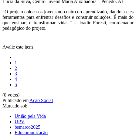
Lúcia da Silva, Centro Juvenil Maria Auxiliadora – Penedo, AL.
“O projeto coloca os jovens no centro do aprendizado, dando a eles
ferramentas para enfrentar desafios e construir soluções. É mais do
que ensinar; é transformar vidas.” – Joadir Foresti, coordenador
pedagógico do projeto.
Avalie este item
1
2
3
4
5
(0 votos)
Publicado em
Ação Social
Marcado sob
União pela Vida
UPV
bsmarco2025
Educomunicação