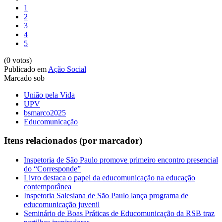
1
2
3
4
5
(0 votos)
Publicado em
Ação Social
Marcado sob
União pela Vida
UPV
bsmarco2025
Educomunicação
Itens relacionados (por marcador)
Inspetoria de São Paulo promove primeiro encontro presencial
do “Corresponde”
Livro destaca o papel da educomunicação na educação
contemporânea
Inspetoria Salesiana de São Paulo lança programa de
educomunicação juvenil
Seminário de Boas Práticas de Educomunicação da RSB traz