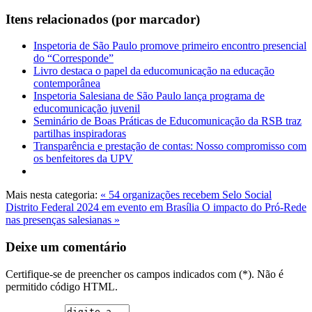
Itens relacionados (por marcador)
Inspetoria de São Paulo promove primeiro encontro presencial
do “Corresponde”
Livro destaca o papel da educomunicação na educação
contemporânea
Inspetoria Salesiana de São Paulo lança programa de
educomunicação juvenil
Seminário de Boas Práticas de Educomunicação da RSB traz
partilhas inspiradoras
Transparência e prestação de contas: Nosso compromisso com
os benfeitores da UPV
Mais nesta categoria:
« 54 organizações recebem Selo Social
Distrito Federal 2024 em evento em Brasília
O impacto do Pró-Rede
nas presenças salesianas »
Deixe um comentário
Certifique-se de preencher os campos indicados com (*). Não é
permitido código HTML.