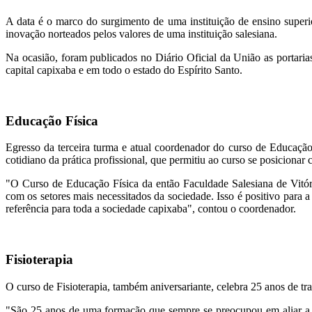
A data é o marco do surgimento de uma instituição de ensino super
inovação norteados pelos valores de uma instituição salesiana.
Na ocasião, foram publicados no Diário Oficial da União as portaria
capital capixaba e em todo o estado do Espírito Santo.
Educação Física
Egresso da terceira turma e atual coordenador do curso de Educaçã
cotidiano da prática profissional, que permitiu ao curso se posiciona
"O Curso de Educação Física da então Faculdade Salesiana de Vitór
com os setores mais necessitados da sociedade. Isso é positivo para
referência para toda a sociedade capixaba", contou o coordenador.
Fisioterapia
O curso de Fisioterapia, também aniversariante, celebra 25 anos de tr
"São 25 anos de uma formação que sempre se preocupou em aliar a pr