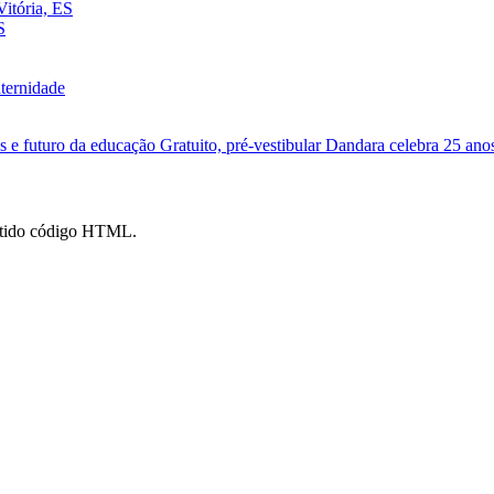
itória, ES
S
ternidade
s e futuro da educação
Gratuito, pré-vestibular Dandara celebra 25 an
mitido código HTML.