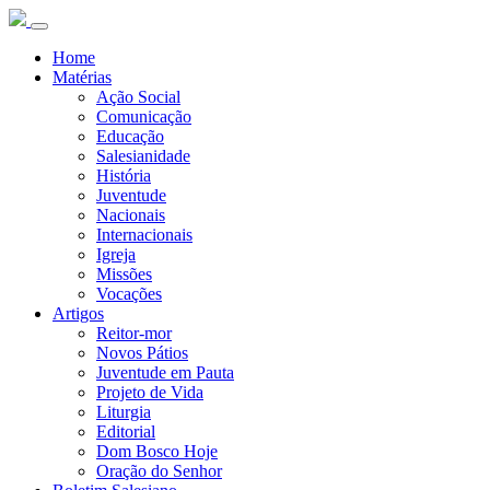
Home
Matérias
Ação Social
Comunicação
Educação
Salesianidade
História
Juventude
Nacionais
Internacionais
Igreja
Missões
Vocações
Artigos
Reitor-mor
Novos Pátios
Juventude em Pauta
Projeto de Vida
Liturgia
Editorial
Dom Bosco Hoje
Oração do Senhor