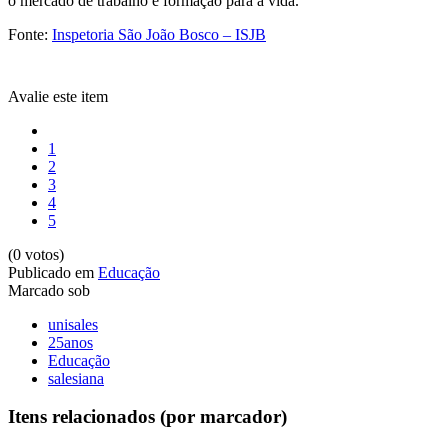
o mercado de trabalho e formação para a vida.
Fonte:
Inspetoria São João Bosco – ISJB
Avalie este item
1
2
3
4
5
(0 votos)
Publicado em
Educação
Marcado sob
unisales
25anos
Educação
salesiana
Itens relacionados (por marcador)