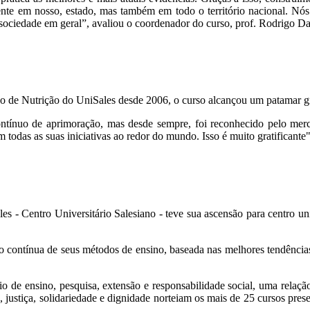
ente em nosso, estado, mas também em todo o território nacional. Nós
a sociedade em geral”, avaliou o coordenador do curso, prof. Rodrigo Da
o de Nutrição do UniSales desde 2006, o curso alcançou um patamar gr
ínuo de aprimoração, mas desde sempre, foi reconhecido pelo mercad
 todas as suas iniciativas ao redor do mundo. Isso é muito gratificante
 - Centro Universitário Salesiano - teve sua ascensão para centro un
o contínua de seus métodos de ensino, baseada nas melhores tendência
o de ensino, pesquisa, extensão e responsabilidade social, uma relaç
de, justiça, solidariedade e dignidade norteiam os mais de 25 cursos p