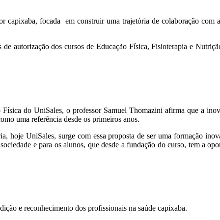
ior capixaba, focada em construir uma trajetória de colaboração com
s de autorização dos cursos de Educação Física, Fisioterapia e Nutriçã
o Física do UniSales, o professor Samuel Thomazini afirma que a ino
r como uma referência desde os primeiros anos.
ia, hoje UniSales, surge com essa proposta de ser uma formação ino
 a sociedade e para os alunos, que desde a fundação do curso, tem a op
adição e reconhecimento dos profissionais na saúde capixaba.