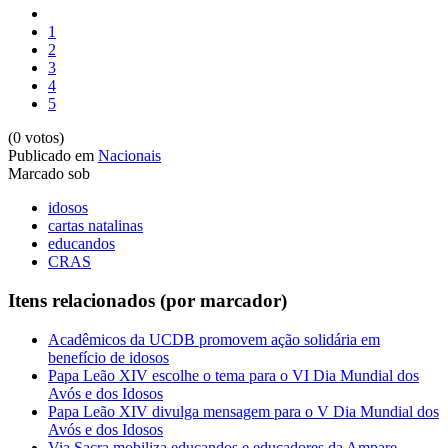
1
2
3
4
5
(0 votos)
Publicado em
Nacionais
Marcado sob
idosos
cartas natalinas
educandos
CRAS
Itens relacionados (por marcador)
Acadêmicos da UCDB promovem ação solidária em
benefício de idosos
Papa Leão XIV escolhe o tema para o VI Dia Mundial dos
Avós e dos Idosos
Papa Leão XIV divulga mensagem para o V Dia Mundial dos
Avós e dos Idosos
Via Sacra mobiliza educandos e educadores da Ampare