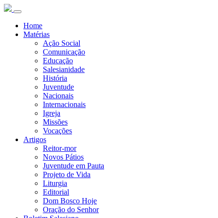
Home
Matérias
Ação Social
Comunicação
Educação
Salesianidade
História
Juventude
Nacionais
Internacionais
Igreja
Missões
Vocações
Artigos
Reitor-mor
Novos Pátios
Juventude em Pauta
Projeto de Vida
Liturgia
Editorial
Dom Bosco Hoje
Oração do Senhor