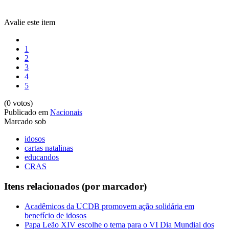
Avalie este item
1
2
3
4
5
(0 votos)
Publicado em
Nacionais
Marcado sob
idosos
cartas natalinas
educandos
CRAS
Itens relacionados (por marcador)
Acadêmicos da UCDB promovem ação solidária em
benefício de idosos
Papa Leão XIV escolhe o tema para o VI Dia Mundial dos